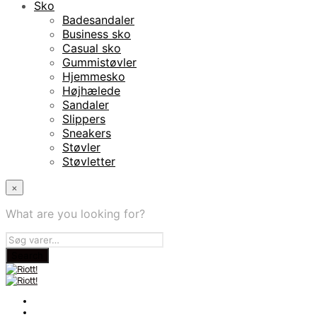
Sko
Badesandaler
Business sko
Casual sko
Gummistøvler
Hjemmesko
Højhælede
Sandaler
Slippers
Sneakers
Støvler
Støvletter
×
What are you looking for?