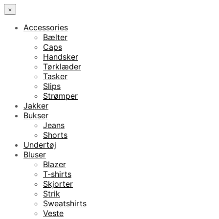
×
Accessories
Bælter
Caps
Handsker
Tørklæder
Tasker
Slips
Strømper
Jakker
Bukser
Jeans
Shorts
Undertøj
Bluser
Blazer
T-shirts
Skjorter
Strik
Sweatshirts
Veste