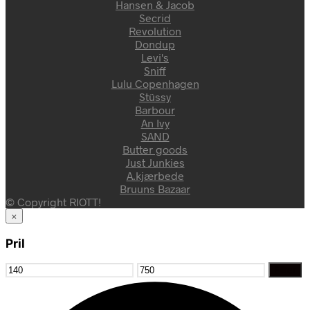
Hansen & Jacob
Secrid
Revolution
Dondup
Levi's
Sniff
Lulu Copenhagen
Stüssy
Barbour
An Ivy
SAND
Butter goods
Just Junkies
A.kjærbede
Bruuns Bazaar
© Copyright RIOTT!
×
Pril
Mindste
Højeste
Filter
pris
pris