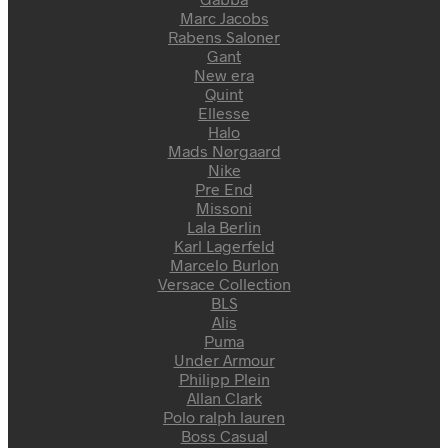
Marc Jacobs
Rabens Saloner
Gant
New era
Quint
Ellesse
Halo
Mads Nørgaard
Nike
Pre End
Missoni
Lala Berlin
Karl Lagerfeld
Marcelo Burlon
Versace Collection
BLS
Alis
Puma
Under Armour
Philipp Plein
Allan Clark
Polo ralph lauren
Boss Casual