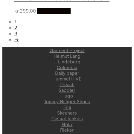
kr.
299.00
Vælg Størrelse
1
2
3
→
Garment Project
Helmut Lang
J. Lindeberg
Columbia
Daily paper
Hummel HIVE
Preach
Saddler
Hugo
Tommy Hilfiger Shoes
Fila
Skechers
Casual Junkies
Nn07
Rieker