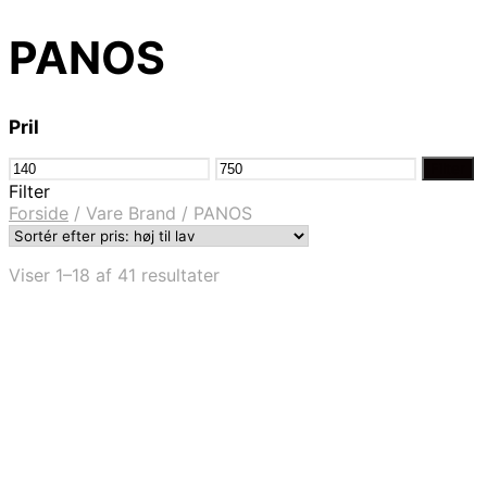
PANOS
Pril
Mindste
Højeste
Filter
pris
pris
Filter
Forside
/
Vare Brand
/
PANOS
Sorteret
Viser 1–18 af 41 resultater
efter
pris:
høj
til
lav