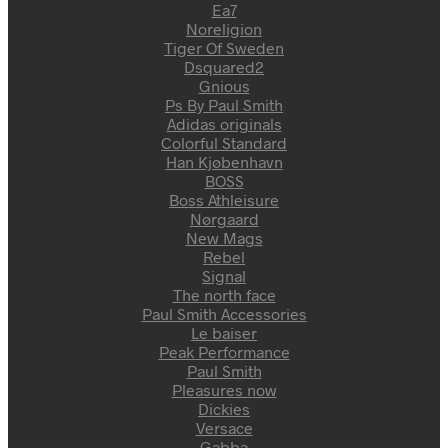
Ea7
Noreligion
Tiger Of Sweden
Dsquared2
Gnious
Ps By Paul Smith
Adidas originals
Colorful Standard
Han Kjøbenhavn
BOSS
Boss Athleisure
Nørgaard
New Mags
Rebel
Signal
The north face
Paul Smith Accessories
Le baiser
Peak Performance
Paul Smith
Pleasures now
Dickies
Versace
Gabba