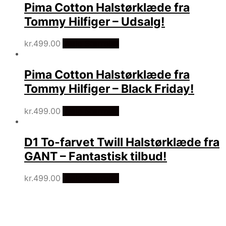
Pima Cotton Halstørklæde fra
til
lav
Tommy Hilfiger – Udsalg!
kr.
499.00
Vælg Størrelse
Pima Cotton Halstørklæde fra
Tommy Hilfiger – Black Friday!
kr.
499.00
Vælg Størrelse
D1 To-farvet Twill Halstørklæde fra
GANT – Fantastisk tilbud!
kr.
499.00
Vælg Størrelse