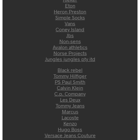
Eton
Heron Preston
Simple Socks
Vans
Coney Island
Jbs
Non-sens
Avalon athletics
Norse Projects
Jungles jungles pty itd
Black rebel
Tommy Hilfiger
PS Paul Smith
Calvin Klein
C.p. Company
Les Deux
Tommy Jeans
Marcus
Lacoste
Kenzo
Hugo Boss
Versace Jeans Couture