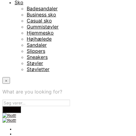
Sko
Badesandaler
Business sko
Casual sko
Gummistøvler
Hjemmesko
Højhælede
Sandaler
Slippers
Sneakers
Støvler
Støvletter
×
What are you looking for?