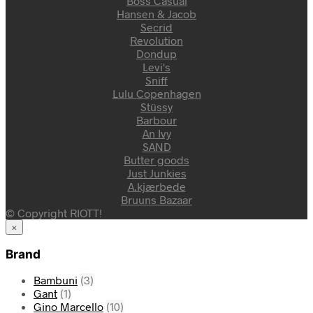
Boss Casual
Hansen & Jacob
Secrid
Revolution
Dondup
Levi's
Sniff
Lulu Copenhagen
Stüssy
Barbour
An Ivy
SAND
Butter goods
Just Junkies
A.kjærbede
Bruuns Bazaar
© Copyright RIOTT!
×
Brand
Bambuni
(3)
Gant
(1)
Gino Marcello
(10)