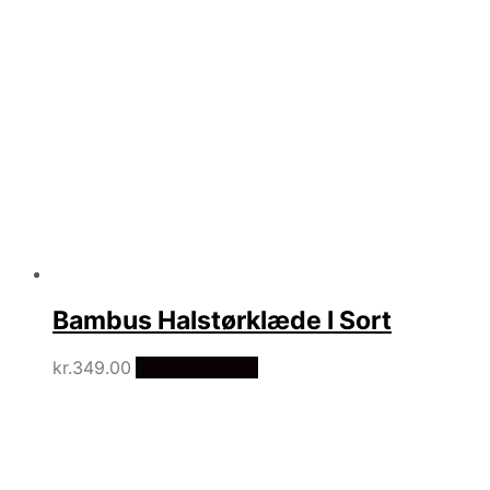
Bambus Halstørklæde I Sort
kr.
349.00
Vælg Størrelse