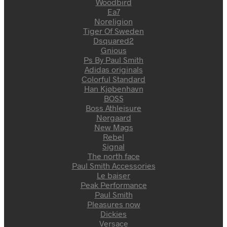
Woodbird
Ea7
Noreligion
Tiger Of Sweden
Dsquared2
Gnious
Ps By Paul Smith
Adidas originals
Colorful Standard
Han Kjøbenhavn
BOSS
Boss Athleisure
Nørgaard
New Mags
Rebel
Signal
The north face
Paul Smith Accessories
Le baiser
Peak Performance
Paul Smith
Pleasures now
Dickies
Versace