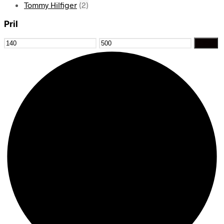
Tommy Hilfiger
(2)
Pril
Mindste
Højeste
Filter
pris
pris