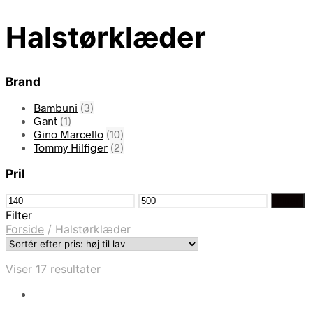
Halstørklæder
Brand
Bambuni
(3)
Gant
(1)
Gino Marcello
(10)
Tommy Hilfiger
(2)
Pril
Mindste
Højeste
Filter
pris
pris
Filter
Forside
/
Halstørklæder
Sorteret
Viser 17 resultater
efter
pris:
høj