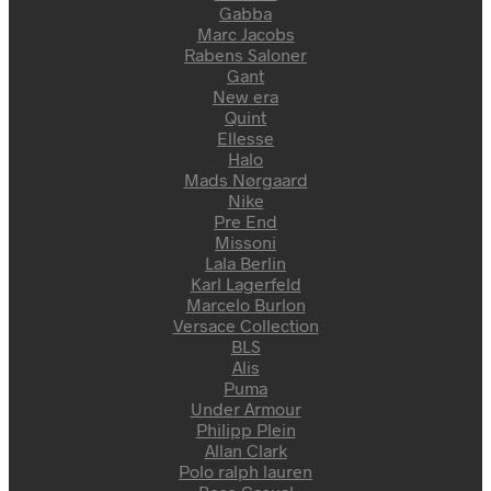
Gabba
Marc Jacobs
Rabens Saloner
Gant
New era
Quint
Ellesse
Halo
Mads Nørgaard
Nike
Pre End
Missoni
Lala Berlin
Karl Lagerfeld
Marcelo Burlon
Versace Collection
BLS
Alis
Puma
Under Armour
Philipp Plein
Allan Clark
Polo ralph lauren