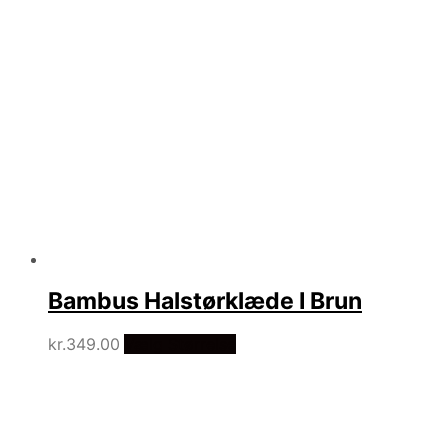
Bambus Halstørklæde I Brun
kr.
349.00
Vælg Størrelse