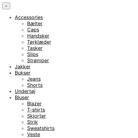
×
Accessories
Bælter
Caps
Handsker
Tørklæder
Tasker
Slips
Strømper
Jakker
Bukser
Jeans
Shorts
Undertøj
Bluser
Blazer
T-shirts
Skjorter
Strik
Sweatshirts
Veste