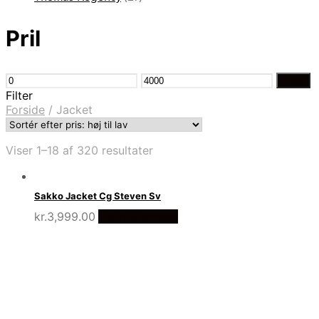
Pril
Mindste
Højeste
Filter
pris
pris
Filter
Forside
/
Jacket
Sorteret
Viser 1–18 af 320 resultater
efter
pris:
høj
Sakko Jacket Cg Steven Sv
til
kr.
3,999.00
Vælg Størrelse
lav