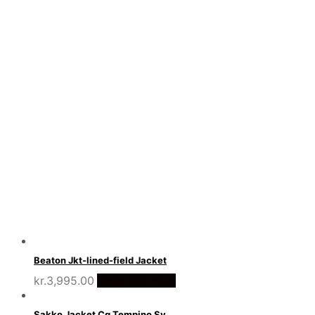
Beaton Jkt-lined-field Jacket
kr.
3,995.00
Vælg Størrelse
Sakko Jacket Cg Tempino Sv