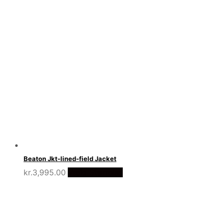
Beaton Jkt-lined-field Jacket
kr.
3,995.00
Vælg Størrelse