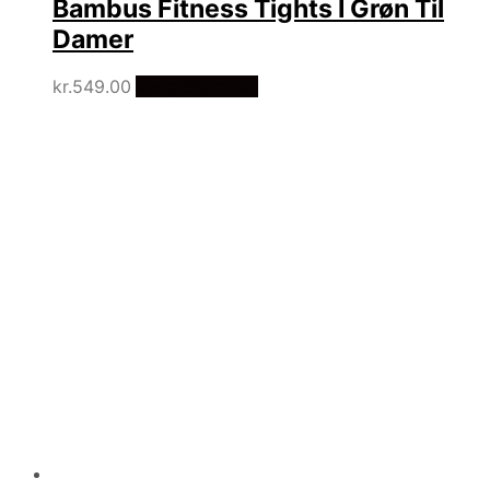
Bambus Fitness Tights I Grøn Til
Damer
kr.
549.00
Vælg Størrelse