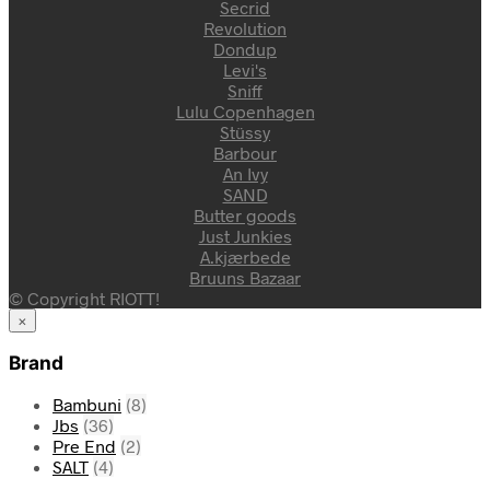
Secrid
Revolution
Dondup
Levi's
Sniff
Lulu Copenhagen
Stüssy
Barbour
An Ivy
SAND
Butter goods
Just Junkies
A.kjærbede
Bruuns Bazaar
© Copyright RIOTT!
×
Brand
Bambuni
(8)
Jbs
(36)
Pre End
(2)
SALT
(4)