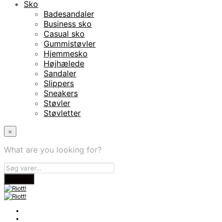
Sko
Badesandaler
Business sko
Casual sko
Gummistøvler
Hjemmesko
Højhælede
Sandaler
Slippers
Sneakers
Støvler
Støvletter
×
What are you looking for?