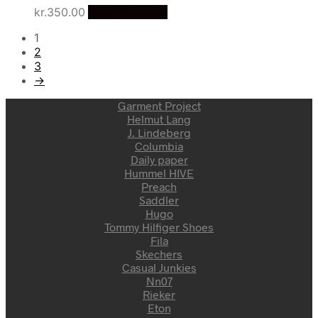
kr.
350.00
Vælg Størrelse
1
2
3
→
Garment Project
Helmut Lang
J. Lindeberg
Columbia
Daily paper
Hummel HIVE
Preach
Saddler
Hugo
Tommy Hilfiger Shoes
Fila
Skechers
Casual Junkies
Nn07
Rieker
Eton