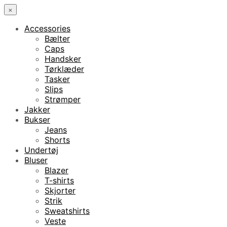
×
Accessories
Bælter
Caps
Handsker
Tørklæder
Tasker
Slips
Strømper
Jakker
Bukser
Jeans
Shorts
Undertøj
Bluser
Blazer
T-shirts
Skjorter
Strik
Sweatshirts
Veste