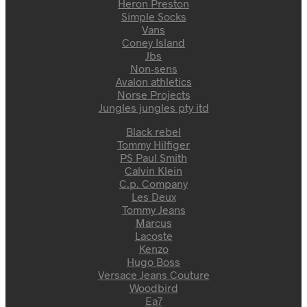
Heron Preston
Simple Socks
Vans
Coney Island
Jbs
Non-sens
Avalon athletics
Norse Projects
Jungles jungles pty itd
Black rebel
Tommy Hilfiger
PS Paul Smith
Calvin Klein
C.p. Company
Les Deux
Tommy Jeans
Marcus
Lacoste
Kenzo
Hugo Boss
Versace Jeans Couture
Woodbird
Ea7