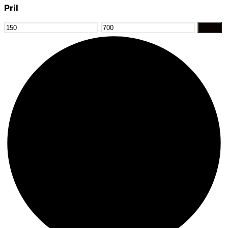
Pril
Mindste
Højeste
Filter
pris
pris