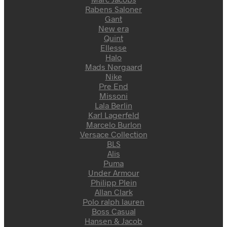
Rabens Saloner
Gant
New era
Quint
Ellesse
Halo
Mads Nørgaard
Nike
Pre End
Missoni
Lala Berlin
Karl Lagerfeld
Marcelo Burlon
Versace Collection
BLS
Alis
Puma
Under Armour
Philipp Plein
Allan Clark
Polo ralph lauren
Boss Casual
Hansen & Jacob