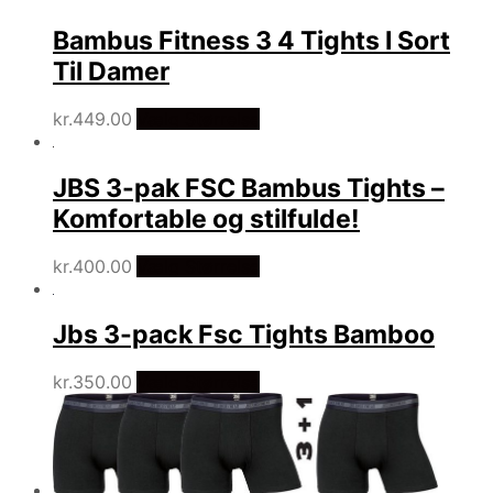
Bambus Fitness 3 4 Tights I Sort
Til Damer
kr.
449.00
Vælg Størrelse
JBS 3-pak FSC Bambus Tights –
Komfortable og stilfulde!
kr.
400.00
Vælg Størrelse
Jbs 3-pack Fsc Tights Bamboo
kr.
350.00
Vælg Størrelse