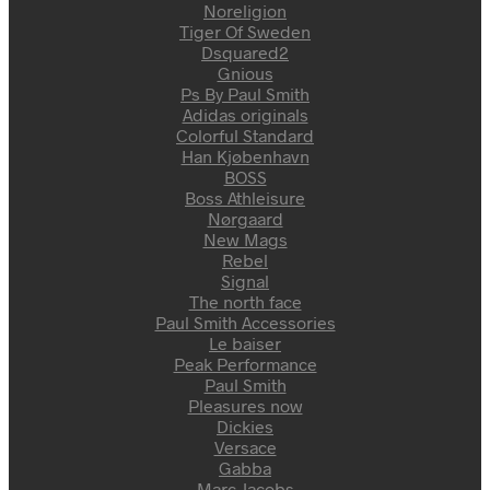
Noreligion
Tiger Of Sweden
Dsquared2
Gnious
Ps By Paul Smith
Adidas originals
Colorful Standard
Han Kjøbenhavn
BOSS
Boss Athleisure
Nørgaard
New Mags
Rebel
Signal
The north face
Paul Smith Accessories
Le baiser
Peak Performance
Paul Smith
Pleasures now
Dickies
Versace
Gabba
Marc Jacobs