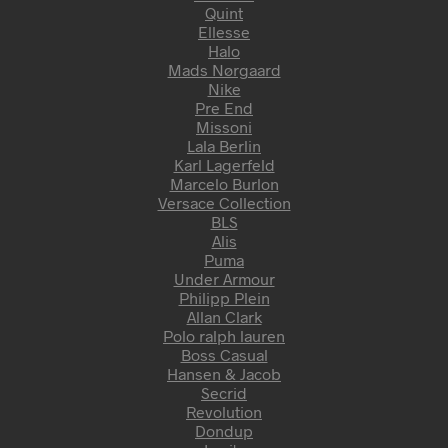
Quint
Ellesse
Halo
Mads Nørgaard
Nike
Pre End
Missoni
Lala Berlin
Karl Lagerfeld
Marcelo Burlon
Versace Collection
BLS
Alis
Puma
Under Armour
Philipp Plein
Allan Clark
Polo ralph lauren
Boss Casual
Hansen & Jacob
Secrid
Revolution
Dondup