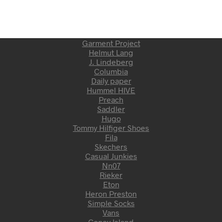
Garment Project
Helmut Lang
J. Lindeberg
Columbia
Daily paper
Hummel HIVE
Preach
Saddler
Hugo
Tommy Hilfiger Shoes
Fila
Skechers
Casual Junkies
Nn07
Rieker
Eton
Heron Preston
Simple Socks
Vans
Coney Island