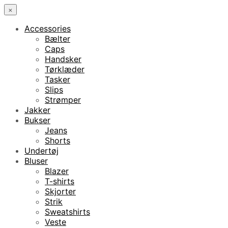
×
Accessories
Bælter
Caps
Handsker
Tørklæder
Tasker
Slips
Strømper
Jakker
Bukser
Jeans
Shorts
Undertøj
Bluser
Blazer
T-shirts
Skjorter
Strik
Sweatshirts
Veste