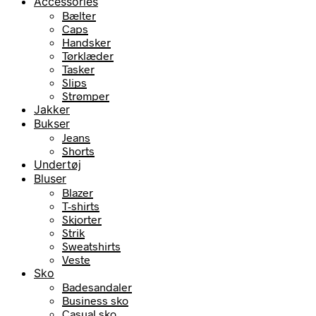
Accessories
Bælter
Caps
Handsker
Tørklæder
Tasker
Slips
Strømper
Jakker
Bukser
Jeans
Shorts
Undertøj
Bluser
Blazer
T-shirts
Skjorter
Strik
Sweatshirts
Veste
Sko
Badesandaler
Business sko
Casual sko