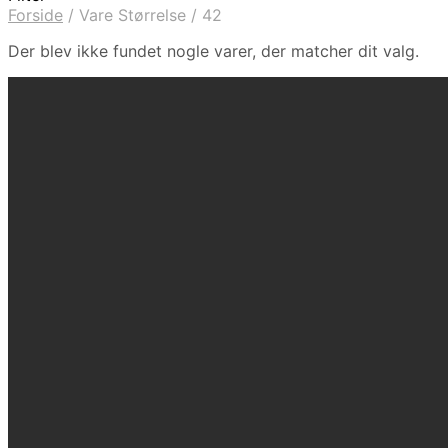
Forside
/
Vare Størrelse
/
42
Der blev ikke fundet nogle varer, der matcher dit valg.