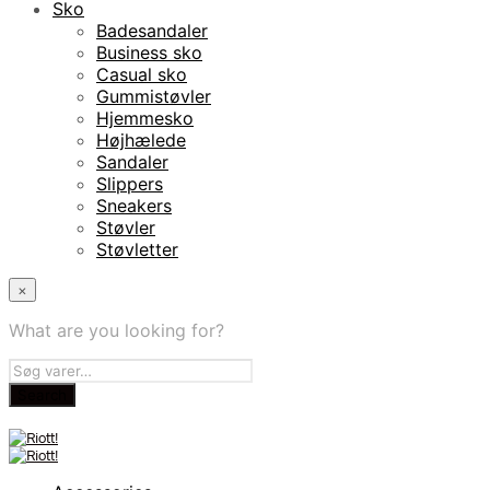
Sko
Badesandaler
Business sko
Casual sko
Gummistøvler
Hjemmesko
Højhælede
Sandaler
Slippers
Sneakers
Støvler
Støvletter
×
What are you looking for?