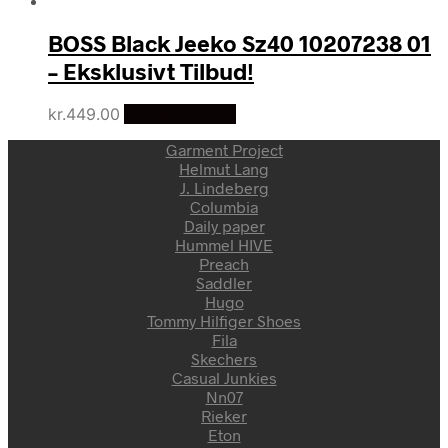
BOSS Black Jeeko Sz40 10207238 01
– Eksklusivt Tilbud!
kr.
449.00
Vælg Størrelse
Garment Project
Helmut Lang
J. Lindeberg
Columbia
Daily paper
Hummel HIVE
Preach
Saddler
Hugo
Tommy Hilfiger Shoes
Fila
Skechers
Casual Junkies
Nn07
Rieker
Eton