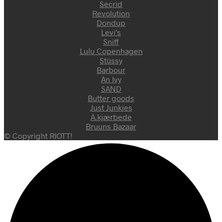
Secrid
Revolution
Dondup
Levi's
Sniff
Lulu Copenhagen
Stüssy
Barbour
An Ivy
SAND
Butter goods
Just Junkies
A.kjærbede
Bruuns Bazaar
© Copyright RIOTT!