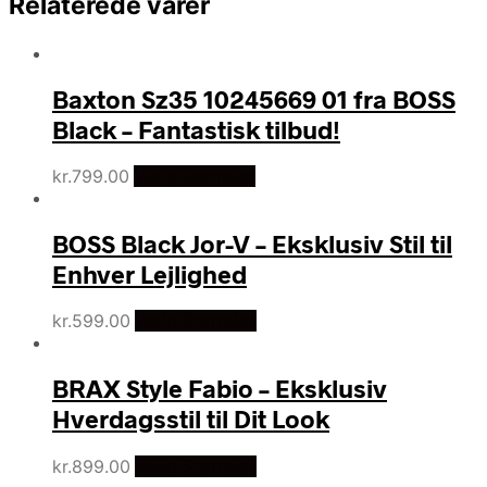
Relaterede varer
Baxton Sz35 10245669 01 fra BOSS
Black – Fantastisk tilbud!
kr.
799.00
Vælg Størrelse
BOSS Black Jor-V – Eksklusiv Stil til
Enhver Lejlighed
kr.
599.00
Vælg Størrelse
BRAX Style Fabio – Eksklusiv
Hverdagsstil til Dit Look
kr.
899.00
Vælg Størrelse