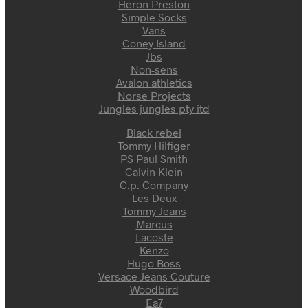
Heron Preston
Simple Socks
Vans
Coney Island
Jbs
Non-sens
Avalon athletics
Norse Projects
Jungles jungles pty itd
Black rebel
Tommy Hilfiger
PS Paul Smith
Calvin Klein
C.p. Company
Les Deux
Tommy Jeans
Marcus
Lacoste
Kenzo
Hugo Boss
Versace Jeans Couture
Woodbird
Ea7