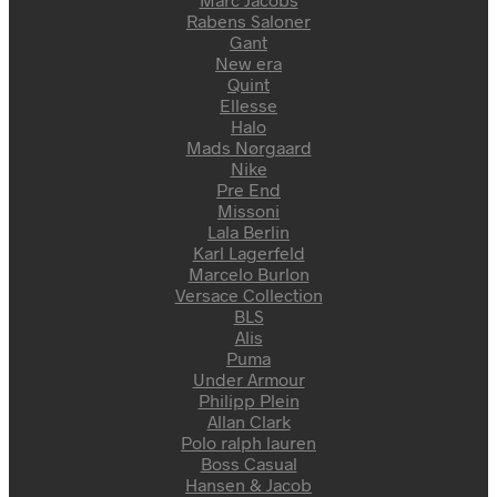
Rabens Saloner
Gant
New era
Quint
Ellesse
Halo
Mads Nørgaard
Nike
Pre End
Missoni
Lala Berlin
Karl Lagerfeld
Marcelo Burlon
Versace Collection
BLS
Alis
Puma
Under Armour
Philipp Plein
Allan Clark
Polo ralph lauren
Boss Casual
Hansen & Jacob