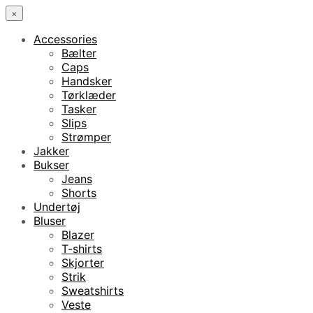
×
Accessories
Bælter
Caps
Handsker
Tørklæder
Tasker
Slips
Strømper
Jakker
Bukser
Jeans
Shorts
Undertøj
Bluser
Blazer
T-shirts
Skjorter
Strik
Sweatshirts
Veste