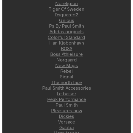
Noreligion
Tiger Of Sweden
Dsquared2
Gnious
Ps By Paul Smith
Adidas originals
Colorful Standard
Han Kjøbenhavn
BOSS
Boss Athleisure
Nørgaard
New Mags
Rebel
Signal
The north face
Paul Smith Accessories
Le baiser
Peak Performance
Paul Smith
Pleasures now
Dickies
Versace
Gabba
Marc Jacobs