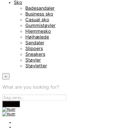
Sko
Badesandaler
Business sko
Casual sko
Gummistøvler
Hjemmesko
Højhælede
Sandaler
Slippers
Sneakers
Støvler
Støvletter
×
What are you looking for?