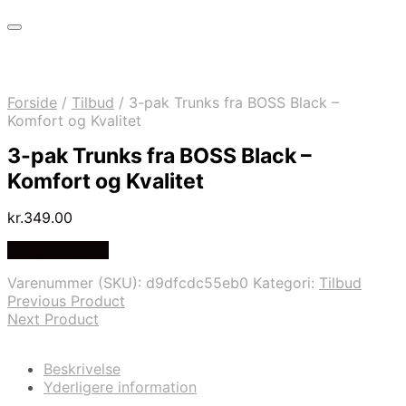
Forside
/
Tilbud
/
3-pak Trunks fra BOSS Black –
Komfort og Kvalitet
3-pak Trunks fra BOSS Black –
Komfort og Kvalitet
kr.
349.00
Vælg Størrelse
Varenummer (SKU):
d9dfcdc55eb0
Kategori:
Tilbud
Previous Product
Next Product
Beskrivelse
Yderligere information