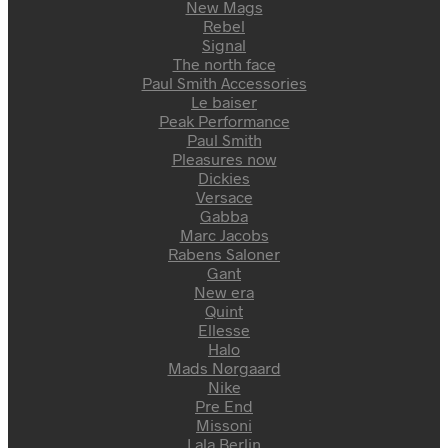
New Mags
Rebel
Signal
The north face
Paul Smith Accessories
Le baiser
Peak Performance
Paul Smith
Pleasures now
Dickies
Versace
Gabba
Marc Jacobs
Rabens Saloner
Gant
New era
Quint
Ellesse
Halo
Mads Nørgaard
Nike
Pre End
Missoni
Lala Berlin