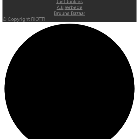
Just Junkies
A.kjærbede
Bruuns Bazaar
© Copyright RIOTT!