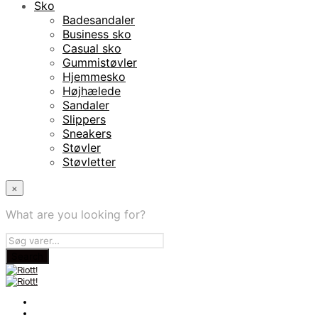
Sko
Badesandaler
Business sko
Casual sko
Gummistøvler
Hjemmesko
Højhælede
Sandaler
Slippers
Sneakers
Støvler
Støvletter
×
What are you looking for?