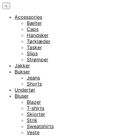
×
Accessories
Bælter
Caps
Handsker
Tørklæder
Tasker
Slips
Strømper
Jakker
Bukser
Jeans
Shorts
Undertøj
Bluser
Blazer
T-shirts
Skjorter
Strik
Sweatshirts
Veste