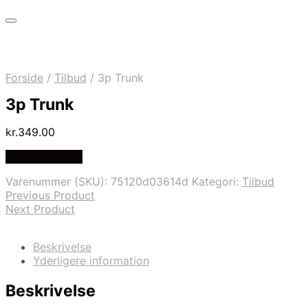
Forside
/
Tilbud
/
3p Trunk
3p Trunk
kr.
349.00
Vælg Størrelse
Varenummer (SKU):
75120d03614d
Kategori:
Tilbud
Previous Product
Next Product
Beskrivelse
Yderligere information
Beskrivelse