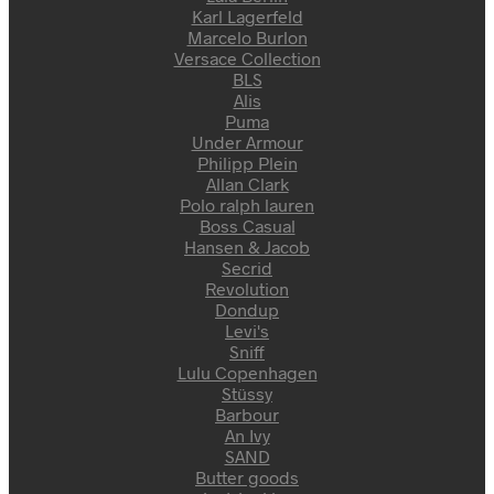
Karl Lagerfeld
Marcelo Burlon
Versace Collection
BLS
Alis
Puma
Under Armour
Philipp Plein
Allan Clark
Polo ralph lauren
Boss Casual
Hansen & Jacob
Secrid
Revolution
Dondup
Levi's
Sniff
Lulu Copenhagen
Stüssy
Barbour
An Ivy
SAND
Butter goods