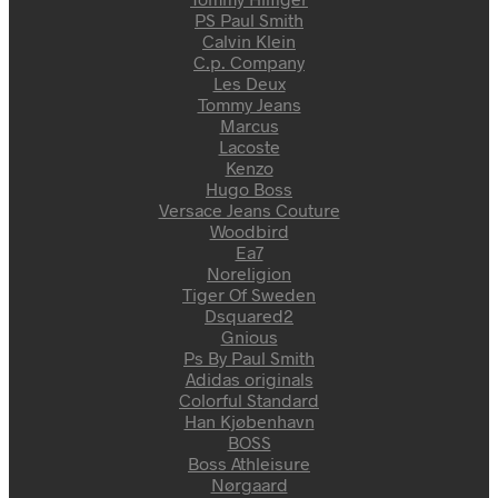
PS Paul Smith
Calvin Klein
C.p. Company
Les Deux
Tommy Jeans
Marcus
Lacoste
Kenzo
Hugo Boss
Versace Jeans Couture
Woodbird
Ea7
Noreligion
Tiger Of Sweden
Dsquared2
Gnious
Ps By Paul Smith
Adidas originals
Colorful Standard
Han Kjøbenhavn
BOSS
Boss Athleisure
Nørgaard