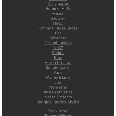
Daily paper
Hummel HIVE
Preach
Saddler
Hugo
Tommy Hilfiger Shoes
Fila
Skechers
Casual Junkies
Nn07
Rieker
Eton
Heron Preston
Simple Socks
Vans
Coney Island
Jbs
Non-sens
Avalon athletics
Norse Projects
Jungles jungles pty itd
Black rebel
Tommy Hilfiger