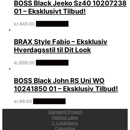
BOSS Black Jeeko Sz40 10207238
01 – Eksklusivt Tilbud!
kr.
449.00
Vælg Størrelse
BRAX Style Fabio – Eksklusiv
Hverdagsstil til Dit Look
kr.
899.00
Vælg Størrelse
BOSS Black John RS Uni WO
10241850 01 – Eksklusiv Tilbud!
kr.
99.00
Vælg Størrelse
Garment Project
Helmut Lang
J. Lindeberg
Columbia