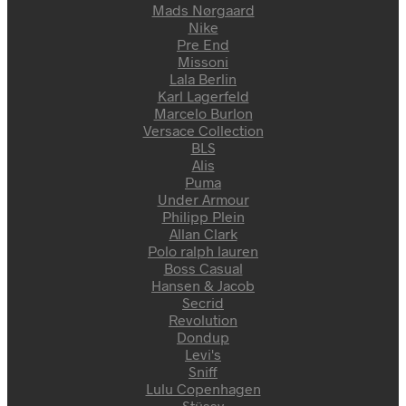
Mads Nørgaard
Nike
Pre End
Missoni
Lala Berlin
Karl Lagerfeld
Marcelo Burlon
Versace Collection
BLS
Alis
Puma
Under Armour
Philipp Plein
Allan Clark
Polo ralph lauren
Boss Casual
Hansen & Jacob
Secrid
Revolution
Dondup
Levi's
Sniff
Lulu Copenhagen
Stüssy