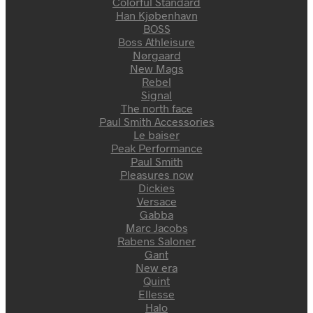
Colorful Standard
Han Kjøbenhavn
BOSS
Boss Athleisure
Nørgaard
New Mags
Rebel
Signal
The north face
Paul Smith Accessories
Le baiser
Peak Performance
Paul Smith
Pleasures now
Dickies
Versace
Gabba
Marc Jacobs
Rabens Saloner
Gant
New era
Quint
Ellesse
Halo