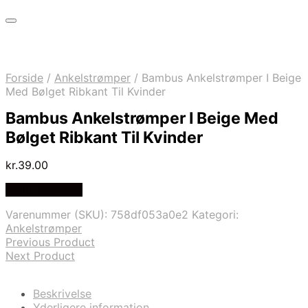
Forside
/
Ankelstrømper
/
Bambus Ankelstrømper I Beige
Med Bølget Ribkant Til Kvinder
Bambus Ankelstrømper I Beige Med
Bølget Ribkant Til Kvinder
kr.
39.00
Vælg Størrelse
Varenummer (SKU):
758df053a0e2
Kategori:
Ankelstrømper
Previous Product
Next Product
Beskrivelse
Yderligere information