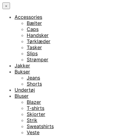
×
Accessories
Bælter
Caps
Handsker
Tørklæder
Tasker
Slips
Strømper
Jakker
Bukser
Jeans
Shorts
Undertøj
Bluser
Blazer
T-shirts
Skjorter
Strik
Sweatshirts
Veste