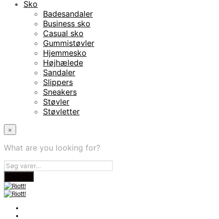
Sko
Badesandaler
Business sko
Casual sko
Gummistøvler
Hjemmesko
Højhælede
Sandaler
Slippers
Sneakers
Støvler
Støvletter
×
What are you looking for?