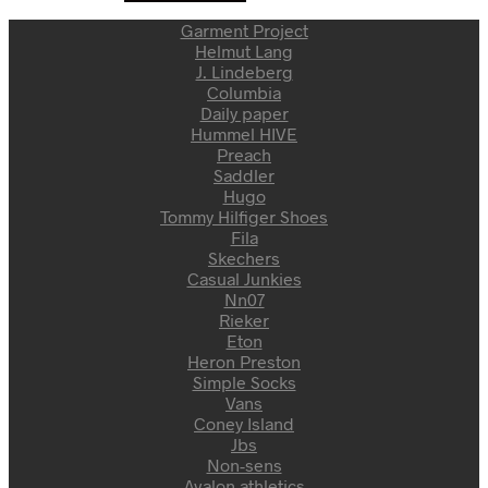
Garment Project
Helmut Lang
J. Lindeberg
Columbia
Daily paper
Hummel HIVE
Preach
Saddler
Hugo
Tommy Hilfiger Shoes
Fila
Skechers
Casual Junkies
Nn07
Rieker
Eton
Heron Preston
Simple Socks
Vans
Coney Island
Jbs
Non-sens
Avalon athletics