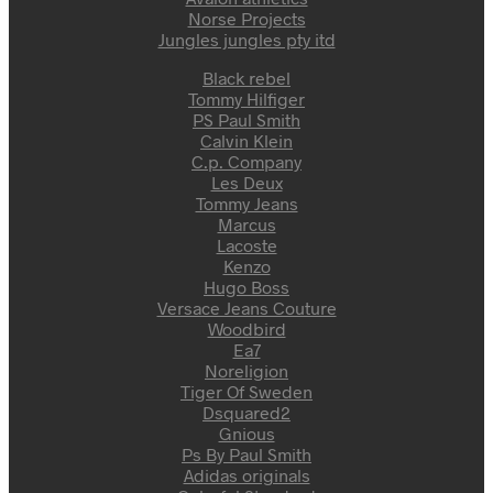
Norse Projects
Jungles jungles pty itd
Black rebel
Tommy Hilfiger
PS Paul Smith
Calvin Klein
C.p. Company
Les Deux
Tommy Jeans
Marcus
Lacoste
Kenzo
Hugo Boss
Versace Jeans Couture
Woodbird
Ea7
Noreligion
Tiger Of Sweden
Dsquared2
Gnious
Ps By Paul Smith
Adidas originals