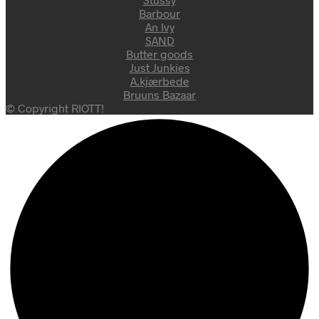
Barbour
An Ivy
SAND
Butter goods
Just Junkies
A.kjærbede
Bruuns Bazaar
© Copyright RIOTT!