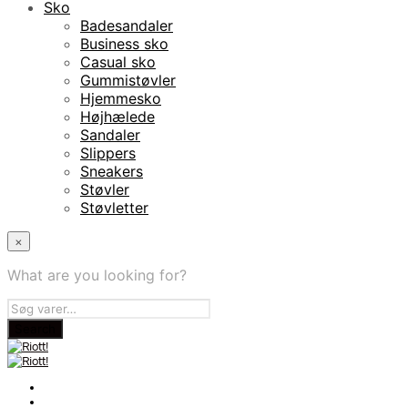
Sko
Badesandaler
Business sko
Casual sko
Gummistøvler
Hjemmesko
Højhælede
Sandaler
Slippers
Sneakers
Støvler
Støvletter
×
What are you looking for?