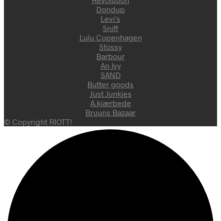
Dondup
Levi's
Sniff
Lulu Copenhagen
Stüssy
Barbour
An Ivy
SAND
Butter goods
Just Junkies
A.kjærbede
Bruuns Bazaar
© Copyright RIOTT!