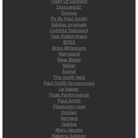
Tiger Of Sweden
Dsquared2
Gnious
Ps By Paul Smith
Adidas originals
Colorful Standard
Han Kjøbenhavn
BOSS
Boss Athleisure
Nørgaard
New Mags
Rebel
Signal
The north face
Paul Smith Accessories
Le baiser
Peak Performance
Paul Smith
Pleasures now
Dickies
Versace
Gabba
Marc Jacobs
Rabens Saloner