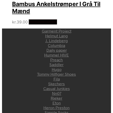
Bambus Ankelstrømper I Grå Til
Mænd
kr.
39.00
Vælg Størrelse
Garment Project
Helmut Lang
J. Lindeberg
Columbia
Daily paper
Hummel HIVE
Preach
Saddler
Hugo
Tommy Hilfiger Shoes
Fila
Skechers
Casual Junkies
Nn07
Rieker
Eton
Heron Preston
Simple Socks