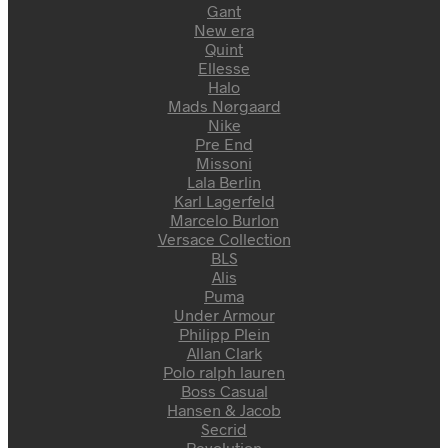
Gant
New era
Quint
Ellesse
Halo
Mads Nørgaard
Nike
Pre End
Missoni
Lala Berlin
Karl Lagerfeld
Marcelo Burlon
Versace Collection
BLS
Alis
Puma
Under Armour
Philipp Plein
Allan Clark
Polo ralph lauren
Boss Casual
Hansen & Jacob
Secrid
Revolution