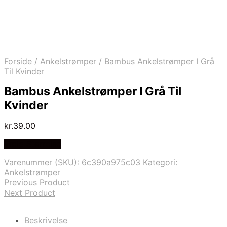
Forside
/
Ankelstrømper
/
Bambus Ankelstrømper I Grå
Til Kvinder
Bambus Ankelstrømper I Grå Til
Kvinder
kr.
39.00
Vælg Størrelse
Varenummer (SKU):
6c390a975c03
Kategori:
Ankelstrømper
Previous Product
Next Product
Beskrivelse