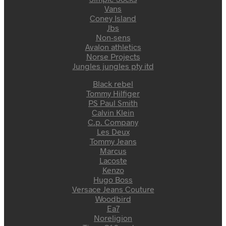
Vans
Coney Island
Jbs
Non-sens
Avalon athletics
Norse Projects
Jungles jungles pty itd
Black rebel
Tommy Hilfiger
PS Paul Smith
Calvin Klein
C.p. Company
Les Deux
Tommy Jeans
Marcus
Lacoste
Kenzo
Hugo Boss
Versace Jeans Couture
Woodbird
Ea7
Noreligion