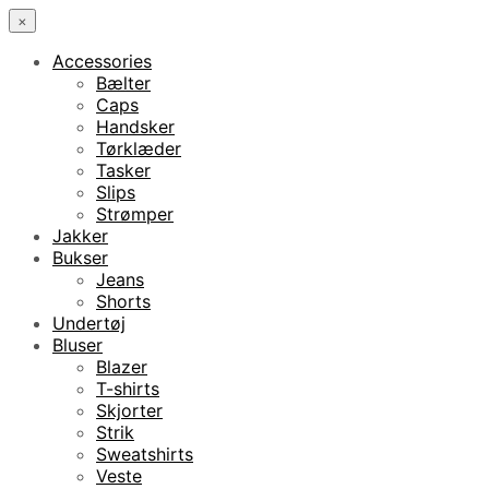
×
Accessories
Bælter
Caps
Handsker
Tørklæder
Tasker
Slips
Strømper
Jakker
Bukser
Jeans
Shorts
Undertøj
Bluser
Blazer
T-shirts
Skjorter
Strik
Sweatshirts
Veste