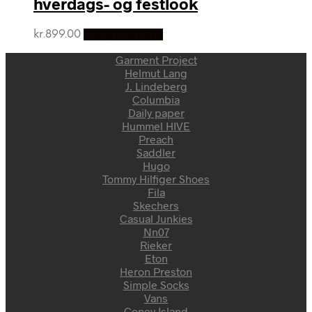
hverdags- og festlook
kr.
899.00
Vælg Størrelse
Garment Project
Helmut Lang
J. Lindeberg
Columbia
Daily paper
Hummel HIVE
Preach
Saddler
Hugo
Tommy Hilfiger Shoes
Fila
Skechers
Casual Junkies
Nn07
Rieker
Eton
Heron Preston
Simple Socks
Vans
Coney Island