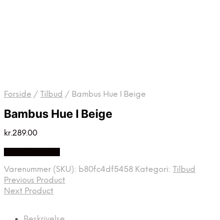
Forside
/
Tilbud
/
Bambus Hue I Beige
Bambus Hue I Beige
kr.
289.00
Vælg Størrelse
Varenummer (SKU):
b80fc4df5458
Kategori:
Tilbud
Previous Product
Next Product
Beskrivelse