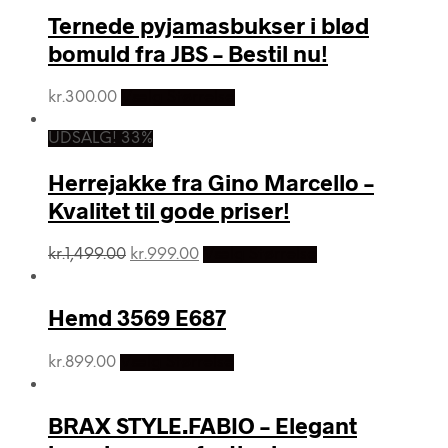
Ternede pyjamasbukser i blød
bomuld fra JBS – Bestil nu!
kr.
300.00
Vælg Størrelse
UDSALG! 33%
Herrejakke fra Gino Marcello –
Kvalitet til gode priser!
Den
Den
kr.
1,499.00
kr.
999.00
Vælg Størrelse
oprindelige
aktuelle
pris
pris
var:
er:
Hemd 3569 E687
kr.1,499.00.
kr.999.00.
kr.
899.00
Vælg Størrelse
BRAX STYLE.FABIO – Elegant