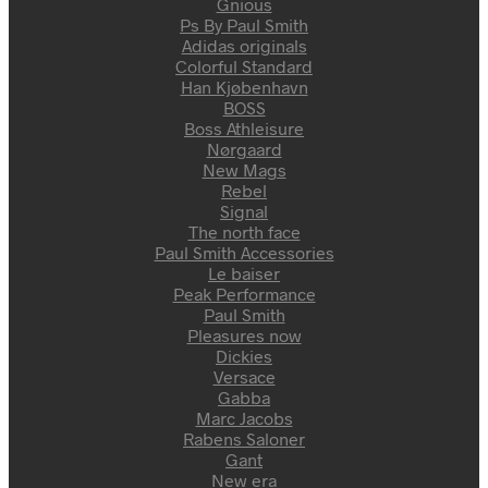
Gnious
Ps By Paul Smith
Adidas originals
Colorful Standard
Han Kjøbenhavn
BOSS
Boss Athleisure
Nørgaard
New Mags
Rebel
Signal
The north face
Paul Smith Accessories
Le baiser
Peak Performance
Paul Smith
Pleasures now
Dickies
Versace
Gabba
Marc Jacobs
Rabens Saloner
Gant
New era