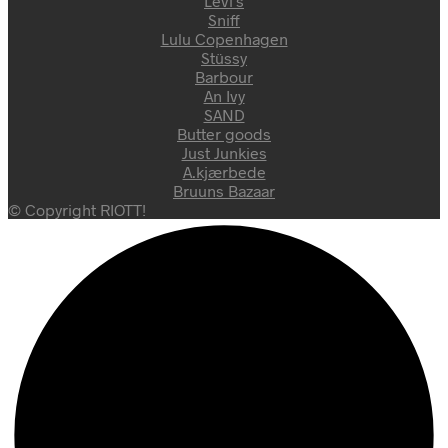
Levi's
Sniff
Lulu Copenhagen
Stüssy
Barbour
An Ivy
SAND
Butter goods
Just Junkies
A.kjærbede
Bruuns Bazaar
© Copyright RIOTT!