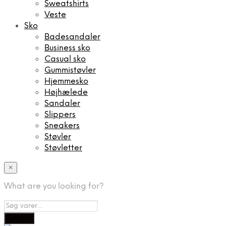
Sweatshirts
Veste
Sko
Badesandaler
Business sko
Casual sko
Gummistøvler
Hjemmesko
Højhælede
Sandaler
Slippers
Sneakers
Støvler
Støvletter
×
What are you looking for?