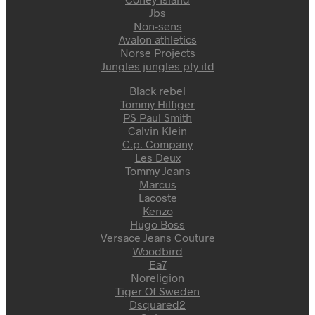
Jbs
Non-sens
Avalon athletics
Norse Projects
Jungles jungles pty itd
Black rebel
Tommy Hilfiger
PS Paul Smith
Calvin Klein
C.p. Company
Les Deux
Tommy Jeans
Marcus
Lacoste
Kenzo
Hugo Boss
Versace Jeans Couture
Woodbird
Ea7
Noreligion
Tiger Of Sweden
Dsquared2