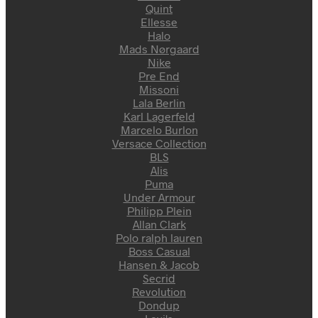
Quint
Ellesse
Halo
Mads Nørgaard
Nike
Pre End
Missoni
Lala Berlin
Karl Lagerfeld
Marcelo Burlon
Versace Collection
BLS
Alis
Puma
Under Armour
Philipp Plein
Allan Clark
Polo ralph lauren
Boss Casual
Hansen & Jacob
Secrid
Revolution
Dondup