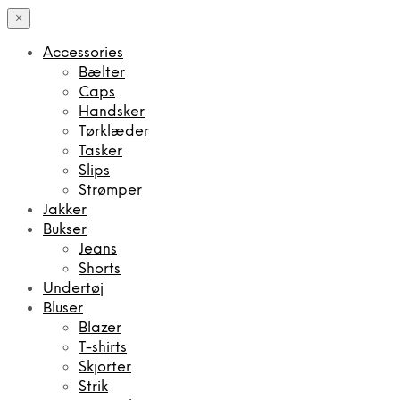
×
Accessories
Bælter
Caps
Handsker
Tørklæder
Tasker
Slips
Strømper
Jakker
Bukser
Jeans
Shorts
Undertøj
Bluser
Blazer
T-shirts
Skjorter
Strik