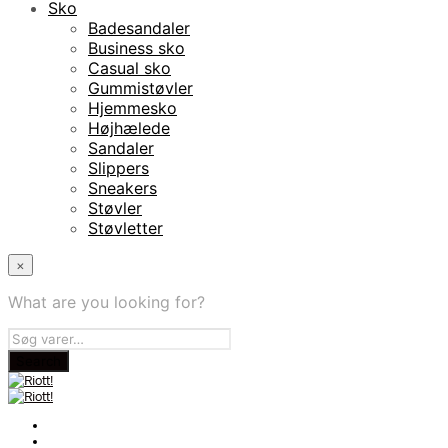
Sko
Badesandaler
Business sko
Casual sko
Gummistøvler
Hjemmesko
Højhælede
Sandaler
Slippers
Sneakers
Støvler
Støvletter
×
What are you looking for?