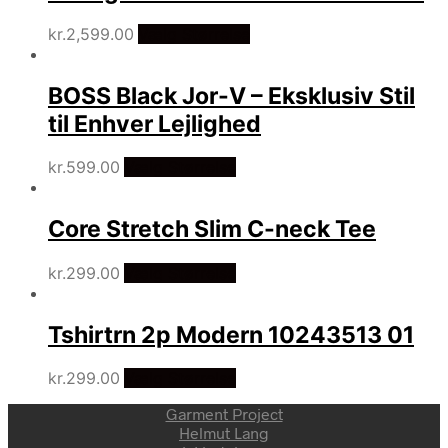
kr.
2,599.00
Vælg Størrelse
BOSS Black Jor-V – Eksklusiv Stil
til Enhver Lejlighed
kr.
599.00
Vælg Størrelse
Core Stretch Slim C-neck Tee
kr.
299.00
Vælg Størrelse
Tshirtrn 2p Modern 10243513 01
kr.
299.00
Vælg Størrelse
Garment Project
Helmut Lang