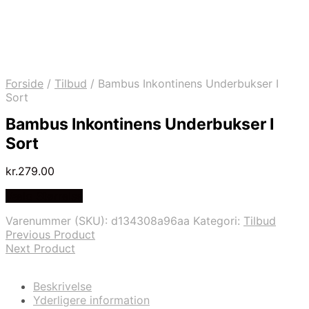
Forside
/
Tilbud
/
Bambus Inkontinens Underbukser I
Sort
Bambus Inkontinens Underbukser I
Sort
kr.
279.00
Vælg Størrelse
Varenummer (SKU):
d134308a96aa
Kategori:
Tilbud
Previous Product
Next Product
Beskrivelse
Yderligere information