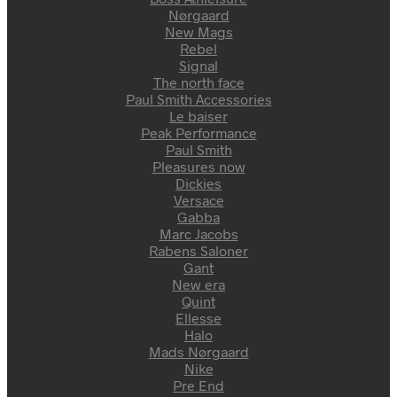
Nørgaard
New Mags
Rebel
Signal
The north face
Paul Smith Accessories
Le baiser
Peak Performance
Paul Smith
Pleasures now
Dickies
Versace
Gabba
Marc Jacobs
Rabens Saloner
Gant
New era
Quint
Ellesse
Halo
Mads Nørgaard
Nike
Pre End