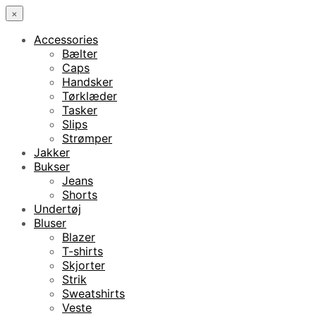
×
Accessories
Bælter
Caps
Handsker
Tørklæder
Tasker
Slips
Strømper
Jakker
Bukser
Jeans
Shorts
Undertøj
Bluser
Blazer
T-shirts
Skjorter
Strik
Sweatshirts
Veste