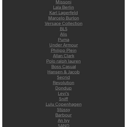
Missoni
Lala Berlin
Karl Lagerfeld
Marcelo Burlon
Versace Collection
BLS
Alis
Puma
Under Armour
Philipp Plein
Allan Clark
Polo ralph lauren
Boss Casual
Hansen & Jacob
Secrid
Revolution
Dondup
Levi's
Sniff
Lulu Copenhagen
Stüssy
Barbour
An Ivy
SAND