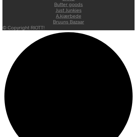
Butter goods
Just Junkies
A.kjærbede
Bruuns Bazaar
© Copyright RIOTT!