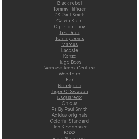
Black rebel
Tommy Hilfiger
PS Paul Smith
Calvin Klein
C.p. Company
Les Deux
Tommy Jeans
Marcus
Lacoste
Kenzo
Hugo Boss
Versace Jeans Couture
Woodbird
Ea7
Noreligion
Tiger Of Sweden
Dsquared2
Gnious
Ps By Paul Smith
Adidas originals
Colorful Standard
Han Kjøbenhavn
BOSS
Boss Athleisure