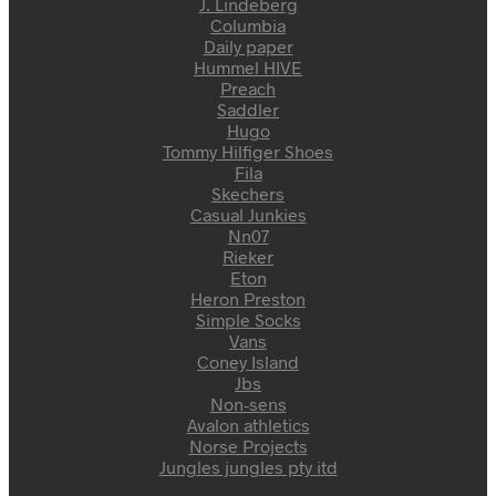
J. Lindeberg
Columbia
Daily paper
Hummel HIVE
Preach
Saddler
Hugo
Tommy Hilfiger Shoes
Fila
Skechers
Casual Junkies
Nn07
Rieker
Eton
Heron Preston
Simple Socks
Vans
Coney Island
Jbs
Non-sens
Avalon athletics
Norse Projects
Jungles jungles pty itd