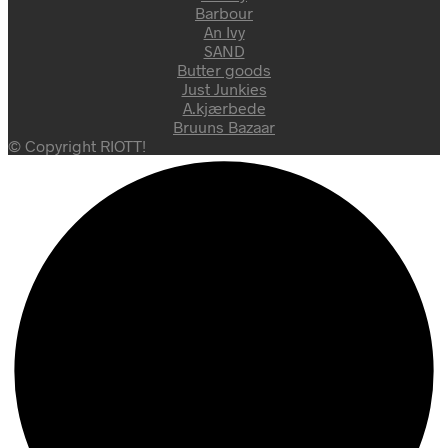
Barbour
An Ivy
SAND
Butter goods
Just Junkies
A.kjærbede
Bruuns Bazaar
© Copyright RIOTT!