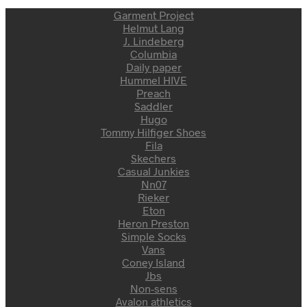
Garment Project
Helmut Lang
J. Lindeberg
Columbia
Daily paper
Hummel HIVE
Preach
Saddler
Hugo
Tommy Hilfiger Shoes
Fila
Skechers
Casual Junkies
Nn07
Rieker
Eton
Heron Preston
Simple Socks
Vans
Coney Island
Jbs
Non-sens
Avalon athletics