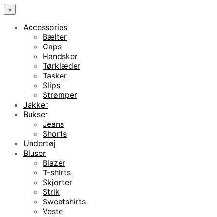
×
Accessories
Bælter
Caps
Handsker
Tørklæder
Tasker
Slips
Strømper
Jakker
Bukser
Jeans
Shorts
Undertøj
Bluser
Blazer
T-shirts
Skjorter
Strik
Sweatshirts
Veste