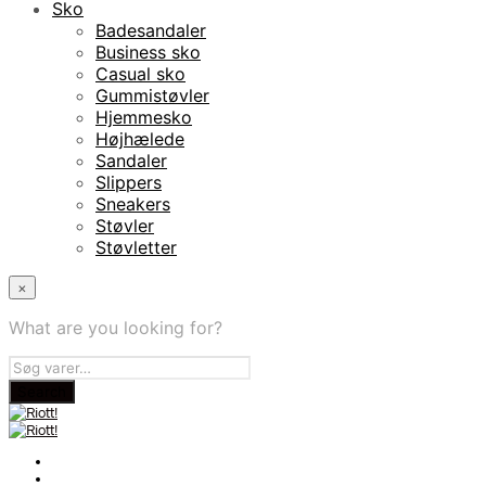
Sko
Badesandaler
Business sko
Casual sko
Gummistøvler
Hjemmesko
Højhælede
Sandaler
Slippers
Sneakers
Støvler
Støvletter
×
What are you looking for?