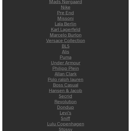
Mads Nørgaard
Nike
Pre End
Missoni
Lala Berlin
Karl Lagerfeld
Marcelo Burlon
Versace Collection
BLS
Alis
Puma
Under Armour
Philipp Plein
Allan Clark
Polo ralph lauren
Boss Casual
Hansen & Jacob
Secrid
Revolution
Dondup
Levi's
Sniff
Lulu Copenhagen
Stüssy