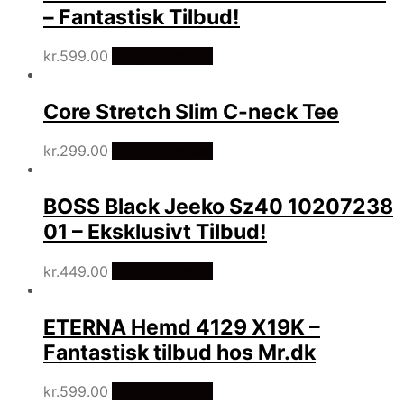
– Fantastisk Tilbud!
kr.
599.00
Vælg Størrelse
Core Stretch Slim C-neck Tee
kr.
299.00
Vælg Størrelse
BOSS Black Jeeko Sz40 10207238
01 – Eksklusivt Tilbud!
kr.
449.00
Vælg Størrelse
ETERNA Hemd 4129 X19K –
Fantastisk tilbud hos Mr.dk
kr.
599.00
Vælg Størrelse