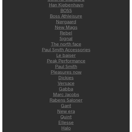
Han Kjøbenhavn
BOSS
Boss Athleisure
Nørgaard
New Mags
Rebel
Signal
The north face
Paul Smith Accessories
Le baiser
Peak Performance
Paul Smith
Pleasures now
Dickies
Versace
Gabba
Marc Jacobs
Rabens Saloner
Gant
New era
Quint
Ellesse
Halo