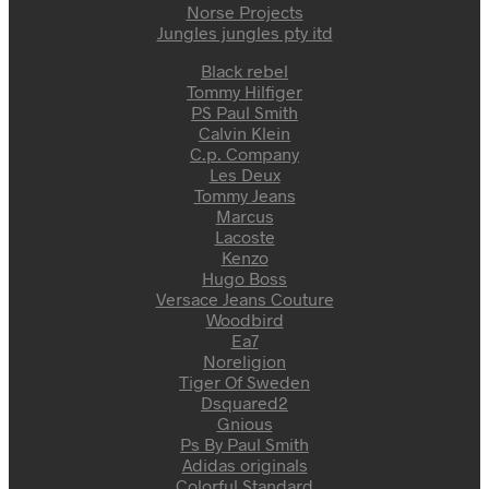
Norse Projects
Jungles jungles pty itd
Black rebel
Tommy Hilfiger
PS Paul Smith
Calvin Klein
C.p. Company
Les Deux
Tommy Jeans
Marcus
Lacoste
Kenzo
Hugo Boss
Versace Jeans Couture
Woodbird
Ea7
Noreligion
Tiger Of Sweden
Dsquared2
Gnious
Ps By Paul Smith
Adidas originals
Colorful Standard