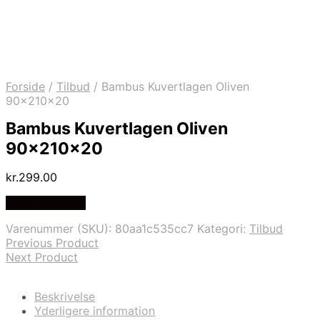
Forside
/
Tilbud
/
Bambus Kuvertlagen Oliven
90x210x20
Bambus Kuvertlagen Oliven
90x210x20
kr.
299.00
Vælg Størrelse
Varenummer (SKU):
80aa1c535cc7
Kategori:
Tilbud
Previous Product
Next Product
Beskrivelse
Yderligere information