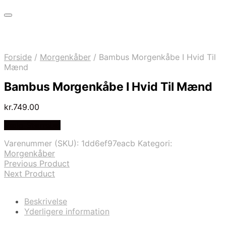
Forside
/
Morgenkåber
/
Bambus Morgenkåbe I Hvid Til
Mænd
Bambus Morgenkåbe I Hvid Til Mænd
kr.
749.00
Vælg Størrelse
Varenummer (SKU):
1dd6ef97eacb
Kategori:
Morgenkåber
Previous Product
Next Product
Beskrivelse
Yderligere information