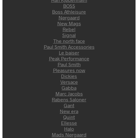
BOSS
Boss Athleisure
Nørgaard
New Mags
Rebel
Signal
The north face
Paul Smith Accessories
Le baiser
Peak Performance
Paul Smith
Pleasures now
Dickies
Versace
Gabba
Marc Jacobs
Rabens Saloner
Gant
New era
Quint
Ellesse
Halo
Mads Nørgaard