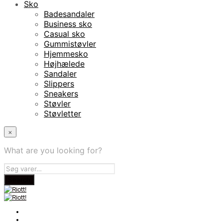
Sko
Badesandaler
Business sko
Casual sko
Gummistøvler
Hjemmesko
Højhælede
Sandaler
Slippers
Sneakers
Støvler
Støvletter
×
What are you looking for?