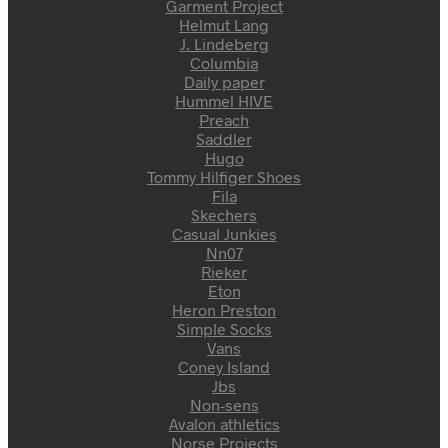
Garment Project
Helmut Lang
J. Lindeberg
Columbia
Daily paper
Hummel HIVE
Preach
Saddler
Hugo
Tommy Hilfiger Shoes
Fila
Skechers
Casual Junkies
Nn07
Rieker
Eton
Heron Preston
Simple Socks
Vans
Coney Island
Jbs
Non-sens
Avalon athletics
Norse Projects