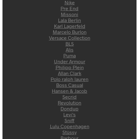
Nike
Pre End
Missoni
Lala Berlin
Karl Lagerfeld
Marcelo Burlon
Versace Collection
BLS
Alis
Puma
Under Armour
Philipp Plein
Allan Clark
Polo ralph lauren
Boss Casual
Hansen & Jacob
Secrid
Revolution
Dondup
Levi's
Sniff
Lulu Copenhagen
Stüssy
Barbour