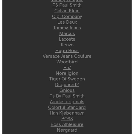
PS Paul Smith
Calvin Klein
C.p. Company
Les Deux
Tommy Jeans
Marcus
Lacoste
Kenzo
Hugo Boss
Versace Jeans Couture
Woodbird
Ea7
Noreligion
Tiger Of Sweden
Dsquared2
Gnious
Ps By Paul Smith
Adidas originals
Colorful Standard
Han Kjøbenhavn
BOSS
Boss Athleisure
Nørgaard