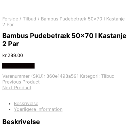
Forside
/
Tilbud
/
Bambus Pudebetræk 50×70 I Kastanje
2 Par
Bambus Pudebetræk 50×70 I Kastanje
2 Par
kr.
289.00
Vælg Størrelse
Varenummer (SKU):
860e1498a591
Kategori:
Tilbud
Previous Product
Next Product
Beskrivelse
Yderligere information
Beskrivelse