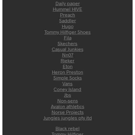
Daily paper
Hummel HIVE
Preach
Saddler
Hugo
Tommy Hilfiger Shoes
Fila
Skechers
Casual Junkies
Nn07
Rieker
Eton
Heron Preston
Simple Socks
Vans
Coney Island
Jbs
Non-sens
Avalon athletics
Norse Projects
Jungles jungles pty itd
Black rebel
Tommy Hilfiger