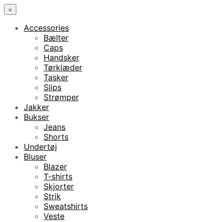
×
Accessories
Bælter
Caps
Handsker
Tørklæder
Tasker
Slips
Strømper
Jakker
Bukser
Jeans
Shorts
Undertøj
Bluser
Blazer
T-shirts
Skjorter
Strik
Sweatshirts
Veste