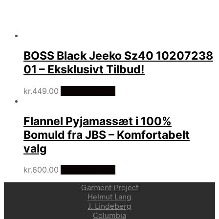
BOSS Black Jeeko Sz40 10207238
01 – Eksklusivt Tilbud!
kr.
449.00
Vælg Størrelse
Flannel Pyjamassæt i 100%
Bomuld fra JBS – Komfortabelt
valg
kr.
600.00
Vælg Størrelse
Garment Project
Helmut Lang
J. Lindeberg
Columbia