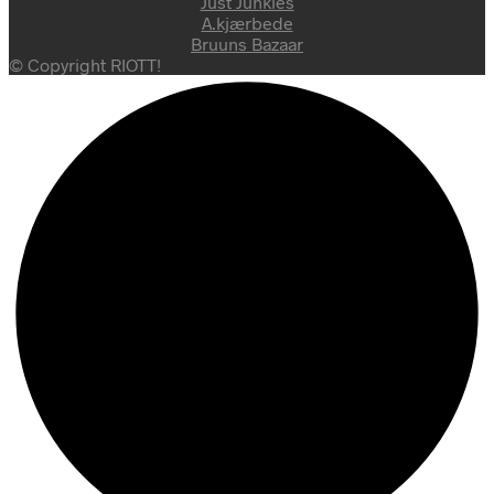
Just Junkies
A.kjærbede
Bruuns Bazaar
© Copyright RIOTT!