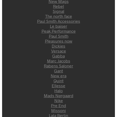
New Mags
Rebel
Signal
The north face
Paul Smith Accessories
Le baiser
Peak Performance
Paul Smith
Pleasures now
Dickies
Versace
Gabba
Marc Jacobs
Rabens Saloner
Gant
New era
Quint
Ellesse
Halo
Mads Nørgaard
Nike
Pre End
Missoni
Lala Berlin