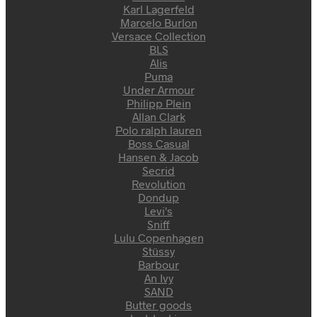
Karl Lagerfeld
Marcelo Burlon
Versace Collection
BLS
Alis
Puma
Under Armour
Philipp Plein
Allan Clark
Polo ralph lauren
Boss Casual
Hansen & Jacob
Secrid
Revolution
Dondup
Levi's
Sniff
Lulu Copenhagen
Stüssy
Barbour
An Ivy
SAND
Butter goods