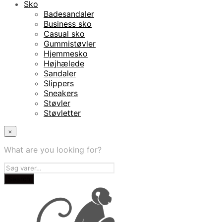
Sko
Badesandaler
Business sko
Casual sko
Gummistøvler
Hjemmesko
Højhælede
Sandaler
Slippers
Sneakers
Støvler
Støvletter
×
What are you looking for?