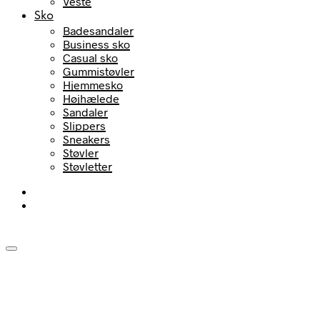
Veste
Sko
Badesandaler
Business sko
Casual sko
Gummistøvler
Hjemmesko
Højhælede
Sandaler
Slippers
Sneakers
Støvler
Støvletter