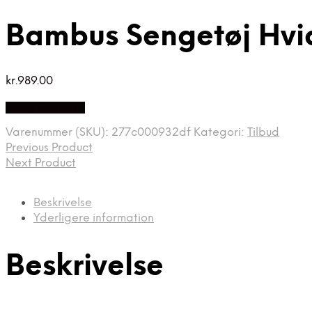
Bambus Sengetøj Hvi
kr.
989.00
Vælg Størrelse
Varenummer (SKU):
277c000932df
Kategori:
Tilbud
Previous Product
Next Product
Beskrivelse
Yderligere information
Beskrivelse