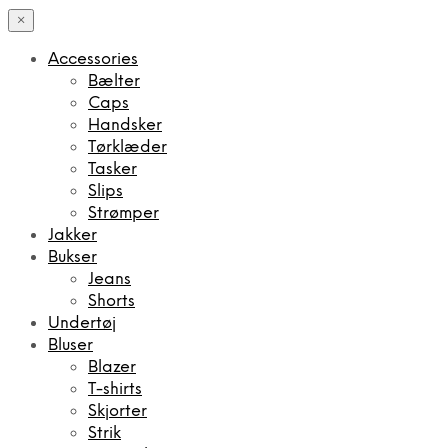
×
Accessories
Bælter
Caps
Handsker
Tørklæder
Tasker
Slips
Strømper
Jakker
Bukser
Jeans
Shorts
Undertøj
Bluser
Blazer
T-shirts
Skjorter
Strik