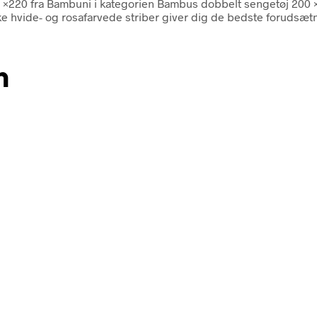
00 ×220 fra Bambuni i kategorien Bambus dobbelt sengetøj 20
e hvide- og rosafarvede striber giver dig de bedste forudsæ
n