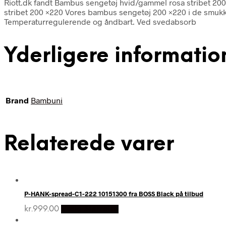
Riott.dk fandt Bambus sengetøj hvid/gammel rosa stribet 2
stribet 200 ×220 Vores bambus sengetøj 200 ×220 i de smukk
Temperaturregulerende og åndbart. Ved svedabsorb
Yderligere informatio
Brand
Bambuni
Relaterede varer
P-HANK-spread-C1-222 10151300 fra BOSS Black på tilbud
kr.
999.00
Vælg Størrelse