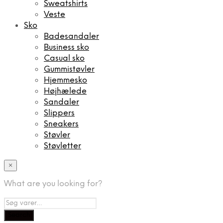
Sweatshirts
Veste
Sko
Badesandaler
Business sko
Casual sko
Gummistøvler
Hjemmesko
Højhælede
Sandaler
Slippers
Sneakers
Støvler
Støvletter
×
What are you looking for?