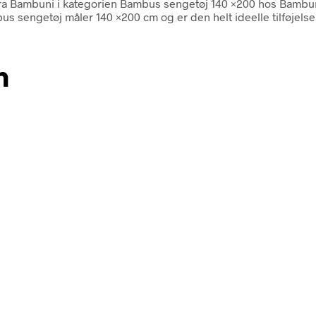
0 fra Bambuni i kategorien Bambus sengetøj 140 ×200 hos Bamb
 sengetøj måler 140 ×200 cm og er den helt ideelle tilføjelse 
n