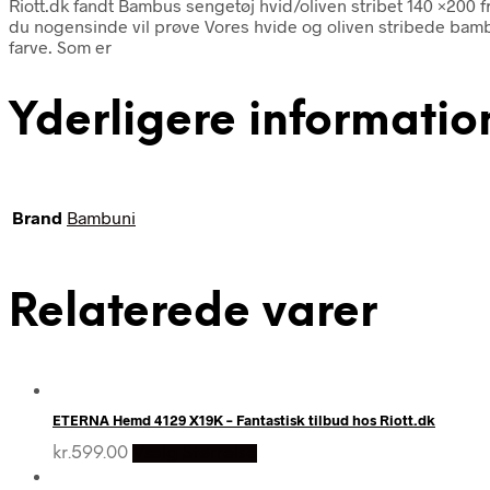
Riott.dk fandt Bambus sengetøj hvid/oliven stribet 140 ×20
du nogensinde vil prøve Vores hvide og oliven stribede bambus
farve. Som er
Yderligere informatio
Brand
Bambuni
Relaterede varer
ETERNA Hemd 4129 X19K – Fantastisk tilbud hos Riott.dk
kr.
599.00
Vælg Størrelse