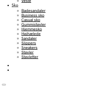
Veste
Sko
Badesandaler
Business sko
Casual sko
Gummistøvler
Hjemmesko
Højhælede
Sandaler
Slippers
Sneakers
Støvler
Støvletter