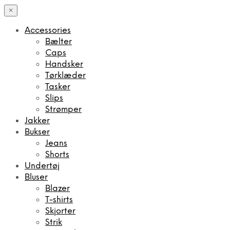
×
Accessories
Bælter
Caps
Handsker
Tørklæder
Tasker
Slips
Strømper
Jakker
Bukser
Jeans
Shorts
Undertøj
Bluser
Blazer
T-shirts
Skjorter
Strik