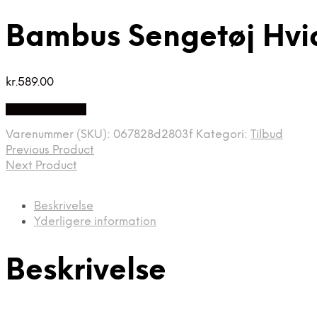
Bambus Sengetøj Hvid
kr.
589.00
Vælg Størrelse
Varenummer (SKU):
067828d2803f
Kategori:
Tilbud
Previous Product
Next Product
Beskrivelse
Yderligere information
Beskrivelse