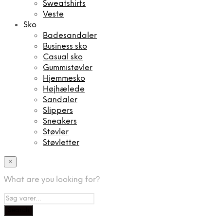
Sweatshirts
Veste
Sko
Badesandaler
Business sko
Casual sko
Gummistøvler
Hjemmesko
Højhælede
Sandaler
Slippers
Sneakers
Støvler
Støvletter
×
What are you looking for?