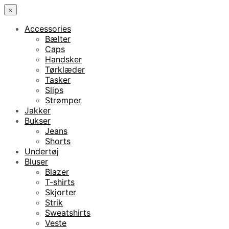
×
Accessories
Bælter
Caps
Handsker
Tørklæder
Tasker
Slips
Strømper
Jakker
Bukser
Jeans
Shorts
Undertøj
Bluser
Blazer
T-shirts
Skjorter
Strik
Sweatshirts
Veste