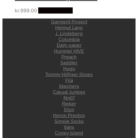
kr.
999.00
Vælg Størrelse
Garment Project
Helmut Lang
J. Lindeberg
Columbia
Daily paper
Hummel HIVE
Preach
Saddler
Hugo
Tommy Hilfiger Shoes
Fila
Skechers
Casual Junkies
Nn07
Rieker
Eton
Heron Preston
Simple Socks
Vans
Coney Island