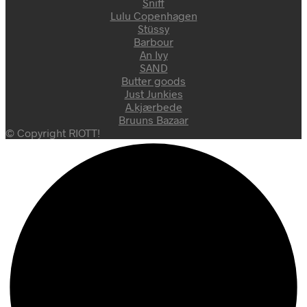
Sniff
Lulu Copenhagen
Stüssy
Barbour
An Ivy
SAND
Butter goods
Just Junkies
A.kjærbede
Bruuns Bazaar
© Copyright RIOTT!