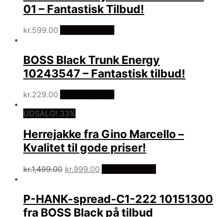
01 – Fantastisk Tilbud!
kr.
599.00
Vælg Størrelse
BOSS Black Trunk Energy
10243547 – Fantastisk tilbud!
kr.
229.00
Vælg Størrelse
UDSALG! 33%
Herrejakke fra Gino Marcello –
Kvalitet til gode priser!
Den
Den
kr.
1,499.00
kr.
999.00
Vælg Størrelse
oprindelige
aktuelle
pris
pris
P-HANK-spread-C1-222 10151300
var:
er:
kr.1,499.00.
kr.999.00.
fra BOSS Black på tilbud