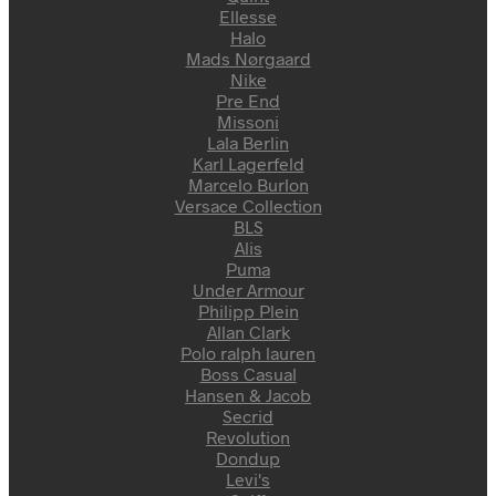
Ellesse
Halo
Mads Nørgaard
Nike
Pre End
Missoni
Lala Berlin
Karl Lagerfeld
Marcelo Burlon
Versace Collection
BLS
Alis
Puma
Under Armour
Philipp Plein
Allan Clark
Polo ralph lauren
Boss Casual
Hansen & Jacob
Secrid
Revolution
Dondup
Levi's