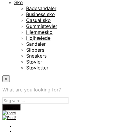
Sko
Badesandaler
Business sko
Casual sko
Gummistøvler
Hjemmesko
Højhælede
Sandaler
Slippers
Sneakers
Støvler
Støvletter
×
What are you looking for?