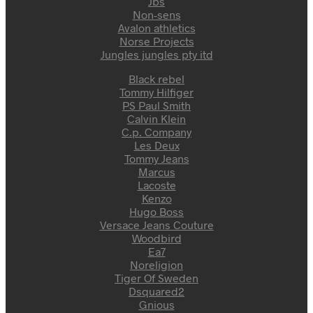
Jbs
Non-sens
Avalon athletics
Norse Projects
Jungles jungles pty itd
Black rebel
Tommy Hilfiger
PS Paul Smith
Calvin Klein
C.p. Company
Les Deux
Tommy Jeans
Marcus
Lacoste
Kenzo
Hugo Boss
Versace Jeans Couture
Woodbird
Ea7
Noreligion
Tiger Of Sweden
Dsquared2
Gnious