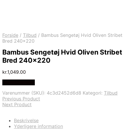
Forside
/
Tilbud
/
Bambus Sengetøj Hvid Oliven Stribet
Bred 240×220
Bambus Sengetøj Hvid Oliven Stribet
Bred 240×220
kr.
1,049.00
Vælg Størrelse
Varenummer (SKU):
4c3d2452d6d8
Kategori:
Tilbud
Previous Product
Next Product
Beskrivelse
Yderligere information