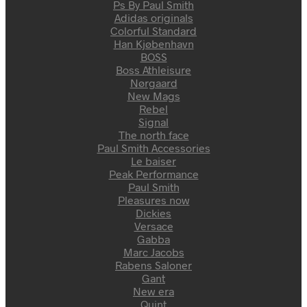
Ps By Paul Smith
Adidas originals
Colorful Standard
Han Kjøbenhavn
BOSS
Boss Athleisure
Nørgaard
New Mags
Rebel
Signal
The north face
Paul Smith Accessories
Le baiser
Peak Performance
Paul Smith
Pleasures now
Dickies
Versace
Gabba
Marc Jacobs
Rabens Saloner
Gant
New era
Quint