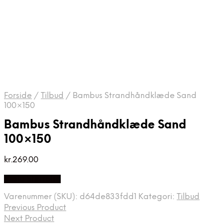
Forside
/
Tilbud
/
Bambus Strandhåndklæde Sand
100×150
Bambus Strandhåndklæde Sand
100×150
kr.
269.00
Vælg Størrelse
Varenummer (SKU):
d64de833fdd1
Kategori:
Tilbud
Previous Product
Next Product