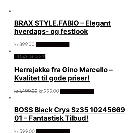
BRAX STYLE.FABIO – Elegant
hverdags- og festlook
kr.
899.00
Vælg Størrelse
UDSALG! 33%
Herrejakke fra Gino Marcello –
Kvalitet til gode priser!
Den
Den
kr.
1,499.00
kr.
999.00
Vælg Størrelse
oprindelige
aktuelle
pris
pris
var:
er:
BOSS Black Crys Sz35 10245669
kr.1,499.00.
kr.999.00.
01 – Fantastisk Tilbud!
kr.
599.00
Vælg Størrelse