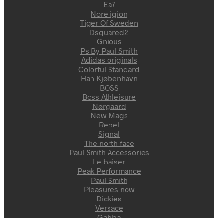
Ea7
Noreligion
Tiger Of Sweden
Dsquared2
Gnious
Ps By Paul Smith
Adidas originals
Colorful Standard
Han Kjøbenhavn
BOSS
Boss Athleisure
Nørgaard
New Mags
Rebel
Signal
The north face
Paul Smith Accessories
Le baiser
Peak Performance
Paul Smith
Pleasures now
Dickies
Versace
Gabba