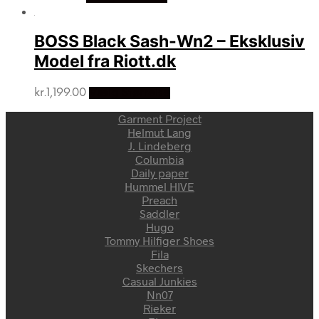
BOSS Black Sash-Wn2 – Eksklusiv
Model fra Riott.dk
kr.
1,199.00
Vælg Størrelse
Garment Project
Helmut Lang
J. Lindeberg
Columbia
Daily paper
Hummel HIVE
Preach
Saddler
Hugo
Tommy Hilfiger Shoes
Fila
Skechers
Casual Junkies
Nn07
Rieker