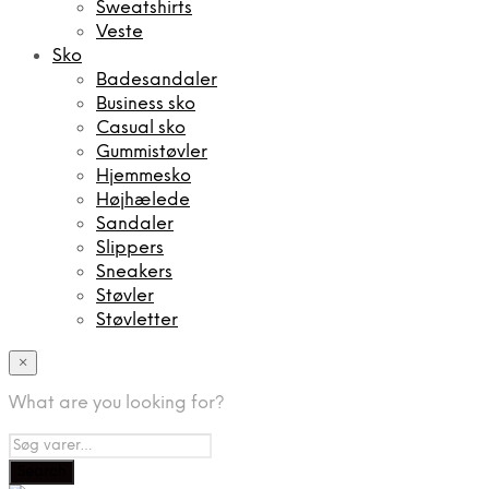
Sweatshirts
Veste
Sko
Badesandaler
Business sko
Casual sko
Gummistøvler
Hjemmesko
Højhælede
Sandaler
Slippers
Sneakers
Støvler
Støvletter
×
What are you looking for?