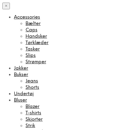
×
Accessories
Bælter
Caps
Handsker
Tørklæder
Tasker
Slips
Strømper
Jakker
Bukser
Jeans
Shorts
Undertøj
Bluser
Blazer
T-shirts
Skjorter
Strik