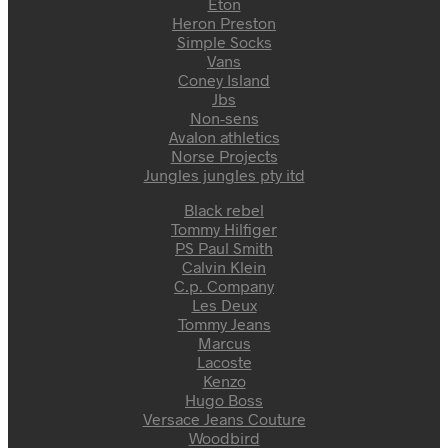
Eton
Heron Preston
Simple Socks
Vans
Coney Island
Jbs
Non-sens
Avalon athletics
Norse Projects
Jungles jungles pty itd
Black rebel
Tommy Hilfiger
PS Paul Smith
Calvin Klein
C.p. Company
Les Deux
Tommy Jeans
Marcus
Lacoste
Kenzo
Hugo Boss
Versace Jeans Couture
Woodbird