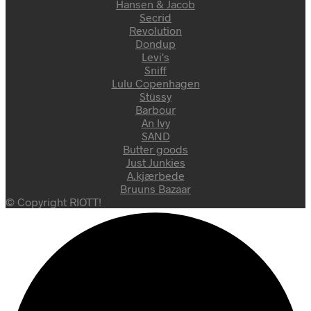
Hansen & Jacob
Secrid
Revolution
Dondup
Levi's
Sniff
Lulu Copenhagen
Stüssy
Barbour
An Ivy
SAND
Butter goods
Just Junkies
A.kjærbede
Bruuns Bazaar
© Copyright RIOTT!