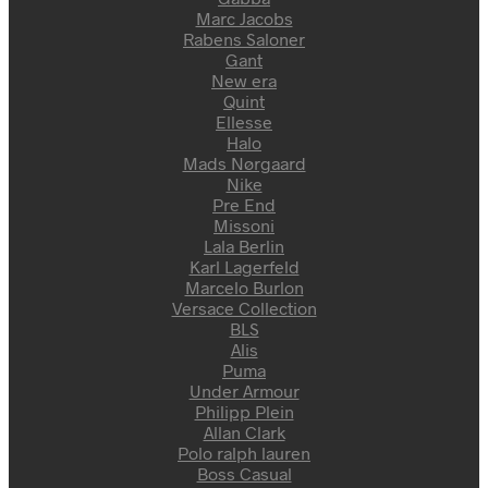
Marc Jacobs
Rabens Saloner
Gant
New era
Quint
Ellesse
Halo
Mads Nørgaard
Nike
Pre End
Missoni
Lala Berlin
Karl Lagerfeld
Marcelo Burlon
Versace Collection
BLS
Alis
Puma
Under Armour
Philipp Plein
Allan Clark
Polo ralph lauren
Boss Casual