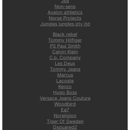
Jbs
Non-sens
Avalon athletics
Norse Projects
Jungles jungles pty itd
Black rebel
Tommy Hilfiger
PS Paul Smith
Calvin Klein
C.p. Company
Les Deux
Tommy Jeans
Marcus
Lacoste
Kenzo
Hugo Boss
Versace Jeans Couture
Woodbird
Ea7
Noreligion
Tiger Of Sweden
Dsquared2