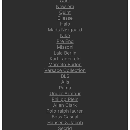
Gant
New era
Quint
Ellesse
Halo
Mads Nørgaard
Nike
Pre End
Missoni
Lala Berlin
Karl Lagerfeld
Marcelo Burlon
Versace Collection
BLS
Alis
Puma
Under Armour
Philipp Plein
Allan Clark
Polo ralph lauren
Boss Casual
Hansen & Jacob
Secrid