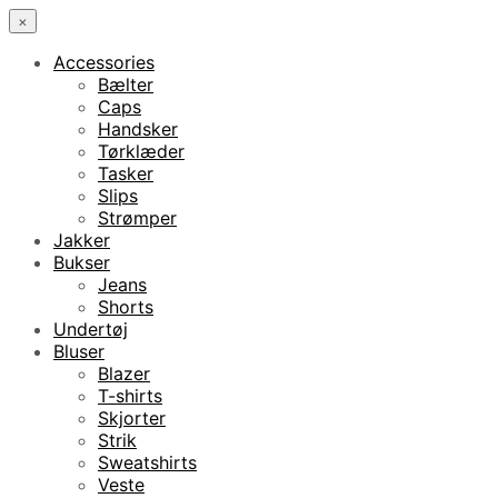
×
Accessories
Bælter
Caps
Handsker
Tørklæder
Tasker
Slips
Strømper
Jakker
Bukser
Jeans
Shorts
Undertøj
Bluser
Blazer
T-shirts
Skjorter
Strik
Sweatshirts
Veste