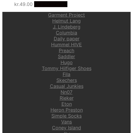
kr.
49.00
Vælg Størrelse
Garment Project
Helmut Lang
J. Lindeberg
Columbia
Daily paper
Hummel HIVE
Preach
Saddler
Hugo
Tommy Hilfiger Shoes
Fila
Skechers
Casual Junkies
Nn07
Rieker
Eton
Heron Preston
Simple Socks
Vans
Coney Island