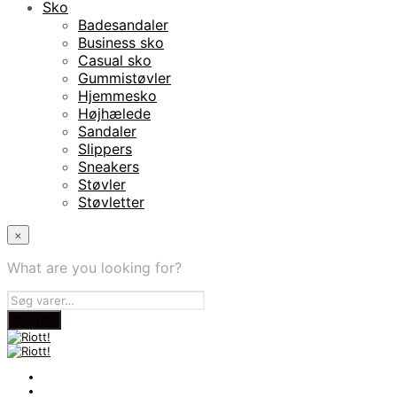
Sko
Badesandaler
Business sko
Casual sko
Gummistøvler
Hjemmesko
Højhælede
Sandaler
Slippers
Sneakers
Støvler
Støvletter
×
What are you looking for?