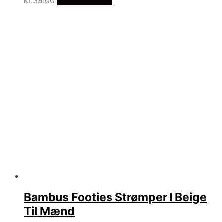
kr.
39.00
Vælg Størrelse
Bambus Footies Strømper I Beige
Til Mænd