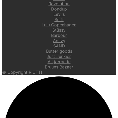
Revolution
Dondup
Levi's
Sniff
Lulu Copenhagen
Stüssy
Barbour
An Ivy
SAND
Butter goods
Just Junkies
A.kjærbede
Bruuns Bazaar
© Copyright RIOTT!