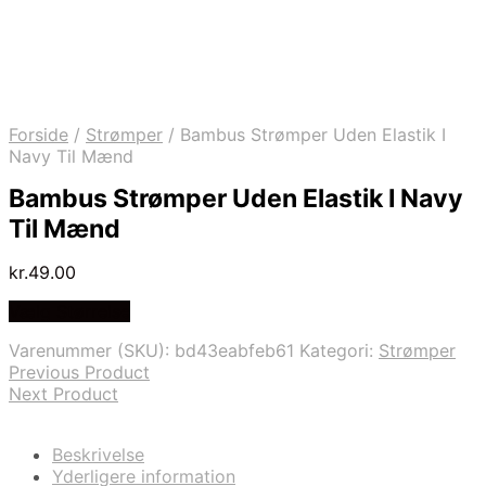
Forside
/
Strømper
/
Bambus Strømper Uden Elastik I
Navy Til Mænd
Bambus Strømper Uden Elastik I Navy
Til Mænd
kr.
49.00
Vælg Størrelse
Varenummer (SKU):
bd43eabfeb61
Kategori:
Strømper
Previous Product
Next Product
Beskrivelse
Yderligere information