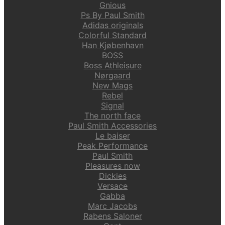
Gnious
Ps By Paul Smith
Adidas originals
Colorful Standard
Han Kjøbenhavn
BOSS
Boss Athleisure
Nørgaard
New Mags
Rebel
Signal
The north face
Paul Smith Accessories
Le baiser
Peak Performance
Paul Smith
Pleasures now
Dickies
Versace
Gabba
Marc Jacobs
Rabens Saloner