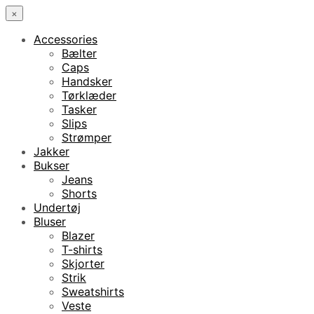
×
Accessories
Bælter
Caps
Handsker
Tørklæder
Tasker
Slips
Strømper
Jakker
Bukser
Jeans
Shorts
Undertøj
Bluser
Blazer
T-shirts
Skjorter
Strik
Sweatshirts
Veste