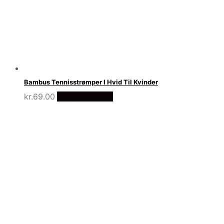
Bambus Tennisstrømper I Hvid Til Kvinder
kr.
69.00
Vælg Størrelse