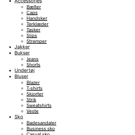
Accessories
Bælter
Caps
Handsker
Tørklæder
Tasker
Slips
Strømper
Jakker
Bukser
Jeans
Shorts
Undertøj
Bluser
Blazer
T-shirts
Skjorter
Strik
Sweatshirts
Veste
Sko
Badesandaler
Business sko
Casual sko