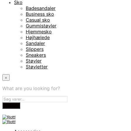
Sko
Badesandaler
Business sko
Casual sko
Gummistøvler
Hjemmesko
Højhælede
Sandaler
Slippers
Sneakers
Støvler
Støvletter
×
What are you looking for?