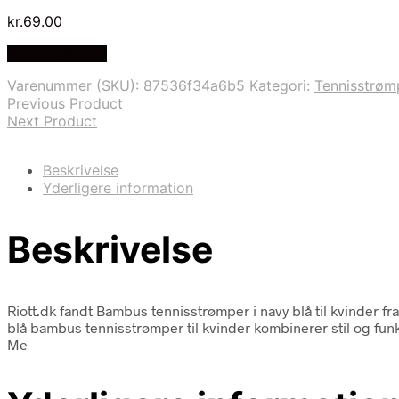
kr.
69.00
Vælg Størrelse
Varenummer (SKU):
87536f34a6b5
Kategori:
Tennisstrøm
Previous Product
Next Product
Beskrivelse
Yderligere information
Beskrivelse
Riott.dk fandt Bambus tennisstrømper i navy blå til kvinder
blå bambus tennisstrømper til kvinder kombinerer stil og funktio
Me