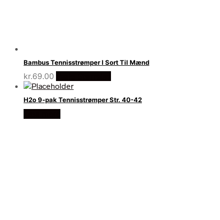
Bambus Tennisstrømper I Sort Til Mænd
kr.
69.00
Vælg Størrelse
H2o 9-pak Tennisstrømper Str. 40-42
Læs mere