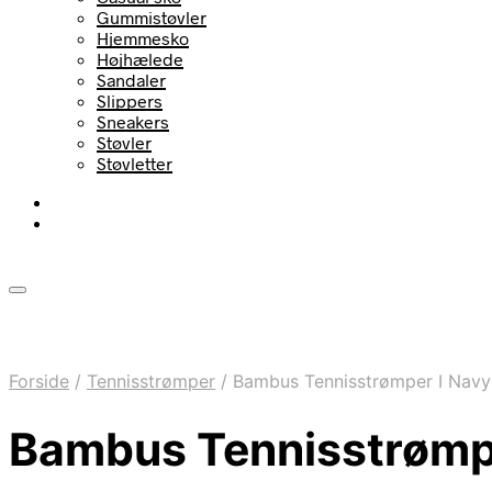
Gummistøvler
Hjemmesko
Højhælede
Sandaler
Slippers
Sneakers
Støvler
Støvletter
Forside
/
Tennisstrømper
/
Bambus Tennisstrømper I Navy B
Bambus Tennisstrømper