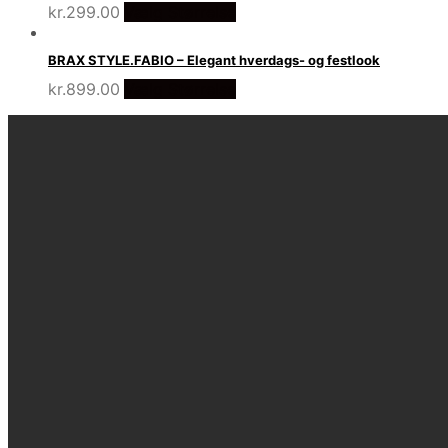
kr.
299.00
Vælg Størrelse
BRAX STYLE.FABIO – Elegant hverdags- og festlook
kr.
899.00
Vælg Størrelse