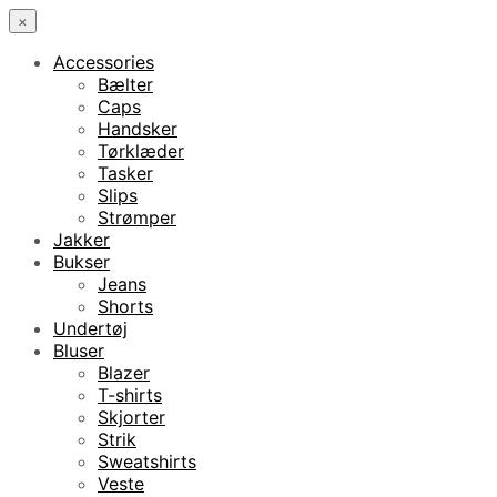
×
Accessories
Bælter
Caps
Handsker
Tørklæder
Tasker
Slips
Strømper
Jakker
Bukser
Jeans
Shorts
Undertøj
Bluser
Blazer
T-shirts
Skjorter
Strik
Sweatshirts
Veste