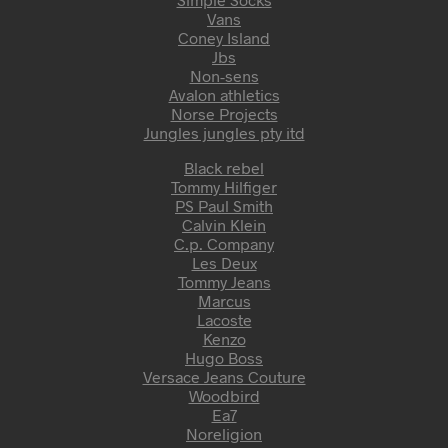
Vans
Coney Island
Jbs
Non-sens
Avalon athletics
Norse Projects
Jungles jungles pty itd
Black rebel
Tommy Hilfiger
PS Paul Smith
Calvin Klein
C.p. Company
Les Deux
Tommy Jeans
Marcus
Lacoste
Kenzo
Hugo Boss
Versace Jeans Couture
Woodbird
Ea7
Noreligion