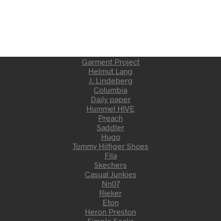
Garment Project
Helmut Lang
J. Lindeberg
Columbia
Daily paper
Hummel HIVE
Preach
Saddler
Hugo
Tommy Hilfiger Shoes
Fila
Skechers
Casual Junkies
Nn07
Rieker
Eton
Heron Preston
Simple Socks