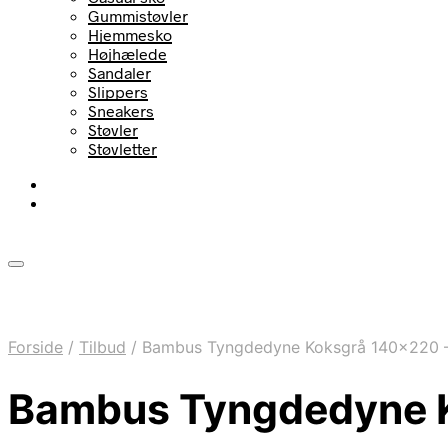
Gummistøvler
Hjemmesko
Højhælede
Sandaler
Slippers
Sneakers
Støvler
Støvletter
Forside
/
Tilbud
/
Bambus Tyngdedyne Koksgrå 140×220 
Bambus Tyngdedyne K