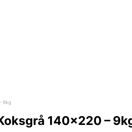
– 9kg
oksgrå 140×220 – 9k