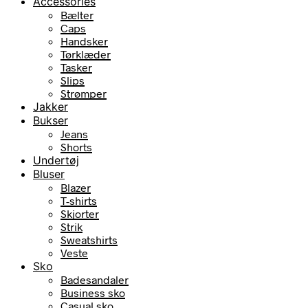
Accessories
Bælter
Caps
Handsker
Tørklæder
Tasker
Slips
Strømper
Jakker
Bukser
Jeans
Shorts
Undertøj
Bluser
Blazer
T-shirts
Skjorter
Strik
Sweatshirts
Veste
Sko
Badesandaler
Business sko
Casual sko