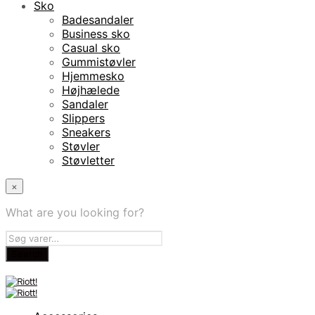
Sko
Badesandaler
Business sko
Casual sko
Gummistøvler
Hjemmesko
Højhælede
Sandaler
Slippers
Sneakers
Støvler
Støvletter
×
What are you looking for?