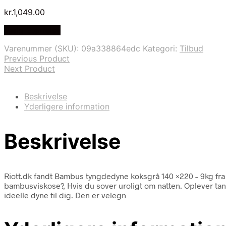
kr.
1,049.00
Vælg Størrelse
Varenummer (SKU):
09a338864edc
Kategori:
Tilbud
Previous Product
Next Product
Beskrivelse
Yderligere information
Beskrivelse
Riott.dk fandt Bambus tyngdedyne koksgrå 140 ×220 – 9kg f
bambusviskose?, Hvis du sover uroligt om natten. Oplever t
ideelle dyne til dig. Den er velegn