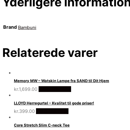
Yderligere informatio
Brand
Bambuni
Relaterede varer
Memory MW – Watskin Lampe fra SAND til Dit Hjem
kr.
1,699.00
Vælg Størrelse
LLOYD Herregurtel – Kvalitet til gode priser!
kr.
399.00
Vælg Størrelse
Core Stretch Slim C-neck Tee