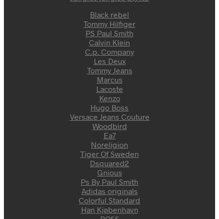
Black rebel
Tommy Hilfiger
PS Paul Smith
Calvin Klein
C.p. Company
Les Deux
Tommy Jeans
Marcus
Lacoste
Kenzo
Hugo Boss
Versace Jeans Couture
Woodbird
Ea7
Noreligion
Tiger Of Sweden
Dsquared2
Gnious
Ps By Paul Smith
Adidas originals
Colorful Standard
Han Kjøbenhavn
BOSS