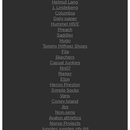
Helmut Lang
J. Lindeberg
Columbia
Daily paper
Hummel HIVE
Preach
Saddler
Hugo
Tommy Hilfiger Shoes
Fila
Skechers
Casual Junkies
Nn07
Rieker
Eton
Heron Preston
Simple Socks
Vans
Coney Island
Jbs
Non-sens
Avalon athletics
Norse Projects
Jungles jungles pty itd