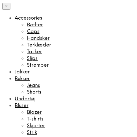
×
Accessories
Bælter
Caps
Handsker
Tørklæder
Tasker
Slips
Strømper
Jakker
Bukser
Jeans
Shorts
Undertøj
Bluser
Blazer
T-shirts
Skjorter
Strik