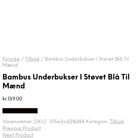
Forside
/
Tilbud
/
Bambus Underbukser I Støvet Blå Til
Mænd
Bambus Underbukser I Støvet Blå Til
Mænd
kr.
139.00
Vælg Størrelse
Varenummer (SKU):
315a3cd28d84
Kategori:
Tilbud
Previous Product
Next Product