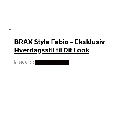
BRAX Style Fabio – Eksklusiv
Hverdagsstil til Dit Look
kr.
899.00
Vælg Størrelse