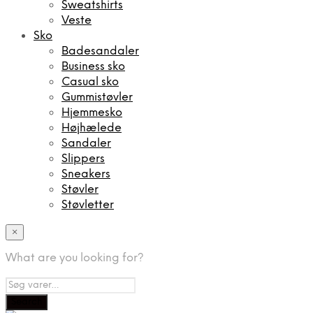
Sweatshirts
Veste
Sko
Badesandaler
Business sko
Casual sko
Gummistøvler
Hjemmesko
Højhælede
Sandaler
Slippers
Sneakers
Støvler
Støvletter
×
What are you looking for?