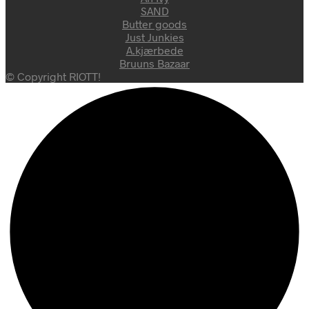
SAND
Butter goods
Just Junkies
A.kjærbede
Bruuns Bazaar
© Copyright RIOTT!