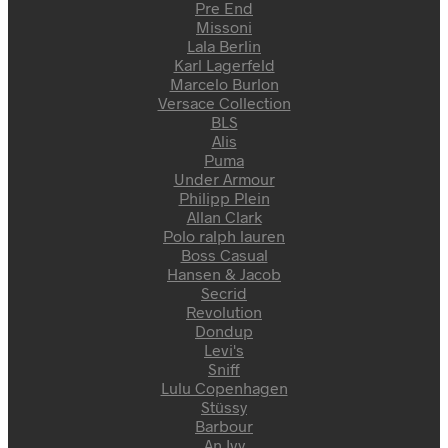
Pre End
Missoni
Lala Berlin
Karl Lagerfeld
Marcelo Burlon
Versace Collection
BLS
Alis
Puma
Under Armour
Philipp Plein
Allan Clark
Polo ralph lauren
Boss Casual
Hansen & Jacob
Secrid
Revolution
Dondup
Levi's
Sniff
Lulu Copenhagen
Stüssy
Barbour
An Ivy