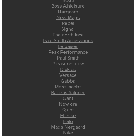
Boss Athleisure
Nørgaard
New Mags
Rebel
Signal
The north face
Paul Smith Accessories
Le baiser
Peak Performance
Paul Smith
Pleasures now
Dickies
Versace
Gabba
Marc Jacobs
Rabens Saloner
Gant
New era
Quint
Ellesse
Halo
Mads Nørgaard
Nike