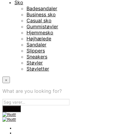
Sko
Badesandaler
Business sko
Casual sko
Gummistøvler
Hjemmesko
Højhælede
Sandaler
Slippers
Sneakers
Støvler
Støvletter
×
What are you looking for?