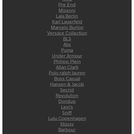
Pre End
Missoni
Lala Berlin
Karl Lagerfeld
Marcelo Burlon
Versace Collection
BLS
Alis
Puma
Under Armour
Philipp Plein
Allan Clark
Polo ralph lauren
Boss Casual
Hansen & Jacob
Secrid
Revolution
Dondup
Levi's
Sniff
Lulu Copenhagen
Stüssy
Barbour