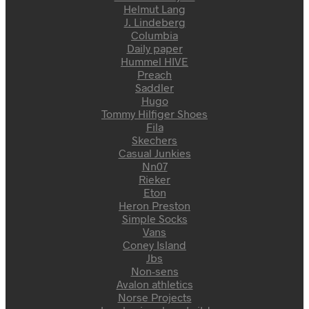
Helmut Lang
J. Lindeberg
Columbia
Daily paper
Hummel HIVE
Preach
Saddler
Hugo
Tommy Hilfiger Shoes
Fila
Skechers
Casual Junkies
Nn07
Rieker
Eton
Heron Preston
Simple Socks
Vans
Coney Island
Jbs
Non-sens
Avalon athletics
Norse Projects