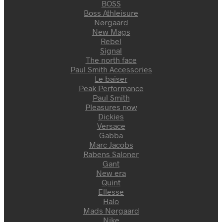
BOSS
Boss Athleisure
Nørgaard
New Mags
Rebel
Signal
The north face
Paul Smith Accessories
Le baiser
Peak Performance
Paul Smith
Pleasures now
Dickies
Versace
Gabba
Marc Jacobs
Rabens Saloner
Gant
New era
Quint
Ellesse
Halo
Mads Nørgaard
Nike