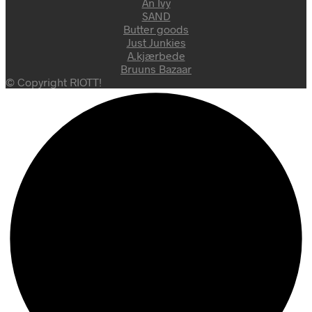
An Ivy
SAND
Butter goods
Just Junkies
A.kjærbede
Bruuns Bazaar
© Copyright RIOTT!