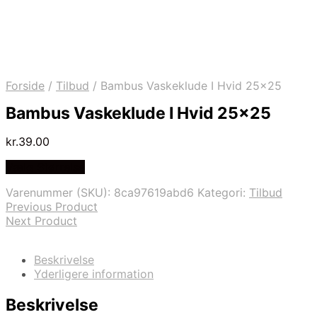
Forside
/
Tilbud
/
Bambus Vaskeklude I Hvid 25×25
Bambus Vaskeklude I Hvid 25×25
kr.
39.00
Vælg Størrelse
Varenummer (SKU):
8ca97619abd6
Kategori:
Tilbud
Previous Product
Next Product
Beskrivelse
Yderligere information
Beskrivelse