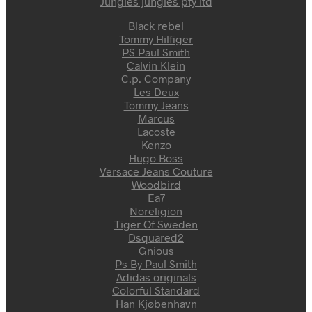
Jungles jungles pty itd
Black rebel
Tommy Hilfiger
PS Paul Smith
Calvin Klein
C.p. Company
Les Deux
Tommy Jeans
Marcus
Lacoste
Kenzo
Hugo Boss
Versace Jeans Couture
Woodbird
Ea7
Noreligion
Tiger Of Sweden
Dsquared2
Gnious
Ps By Paul Smith
Adidas originals
Colorful Standard
Han Kjøbenhavn