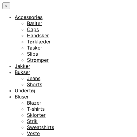
×
Accessories
Bælter
Caps
Handsker
Tørklæder
Tasker
Slips
Strømper
Jakker
Bukser
Jeans
Shorts
Undertøj
Bluser
Blazer
T-shirts
Skjorter
Strik
Sweatshirts
Veste