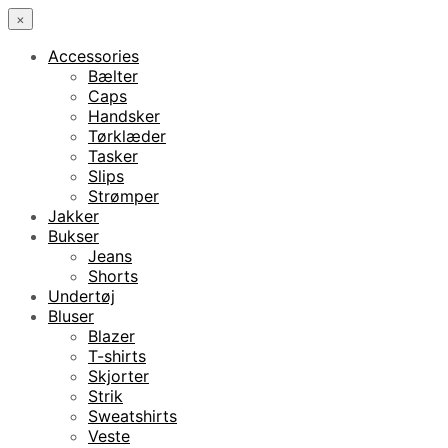
×
Accessories
Bælter
Caps
Handsker
Tørklæder
Tasker
Slips
Strømper
Jakker
Bukser
Jeans
Shorts
Undertøj
Bluser
Blazer
T-shirts
Skjorter
Strik
Sweatshirts
Veste