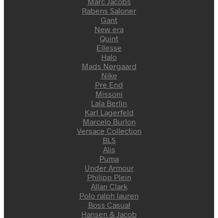
Marc Jacobs
Rabens Saloner
Gant
New era
Quint
Ellesse
Halo
Mads Nørgaard
Nike
Pre End
Missoni
Lala Berlin
Karl Lagerfeld
Marcelo Burlon
Versace Collection
BLS
Alis
Puma
Under Armour
Philipp Plein
Allan Clark
Polo ralph lauren
Boss Casual
Hansen & Jacob