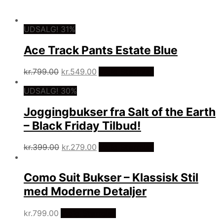
UDSALG! 31%
Ace Track Pants Estate Blue
Den
Den
kr.
799.00
kr.
549.00
Vælg Størrelse
oprindelige
aktuelle
UDSALG! 30%
pris
pris
var:
er:
Joggingbukser fra Salt of the Earth
kr.799.00.
kr.549.00.
– Black Friday Tilbud!
Den
Den
kr.
399.00
kr.
279.00
Vælg Størrelse
oprindelige
aktuelle
pris
pris
Como Suit Bukser – Klassisk Stil
var:
er:
kr.399.00.
kr.279.00.
med Moderne Detaljer
kr.
799.00
Vælg Størrelse