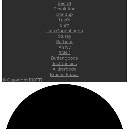
Secrid
Revolution
Dondup
Levi's
Sniff
Lulu Copenhagen
Stüssy
Barbour
An Ivy
SAND
Butter goods
Just Junkies
A.kjærbede
Bruuns Bazaar
© Copyright RIOTT!