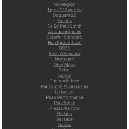
Noreligion
Tiger Of Sweden
Dsquared2
Gnious
Ps By Paul Smith
Adidas originals
Colorful Standard
Han Kjøbenhavn
BOSS
Boss Athleisure
Nørgaard
New Mags
Rebel
Signal
The north face
Paul Smith Accessories
Le baiser
Peak Performance
Paul Smith
Pleasures now
Dickies
Versace
Gabba