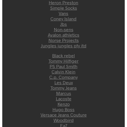
Heron Preston
Simple Socks
Vans
Coney Island
Jbs
Non-sens
Avalon athletics
Norse Projects
Jungles jungles pty itd
Black rebel
Tommy Hilfiger
PS Paul Smith
Calvin Klein
C.p. Company
Les Deux
Tommy Jeans
Marcus
Lacoste
Kenzo
Hugo Boss
Versace Jeans Couture
Woodbird
Ea7