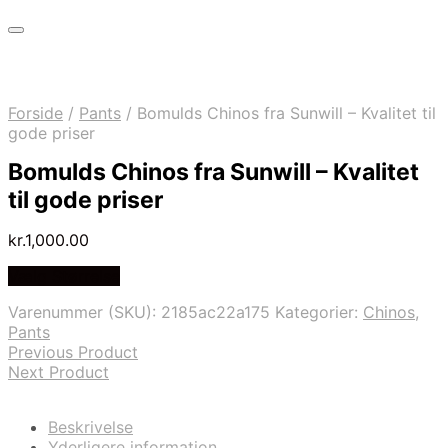
Forside
/
Pants
/
Bomulds Chinos fra Sunwill – Kvalitet til
gode priser
Bomulds Chinos fra Sunwill – Kvalitet
til gode priser
kr.
1,000.00
Vælg Størrelse
Varenummer (SKU):
2185ac22a175
Kategorier:
Chinos
,
Pants
Previous Product
Next Product
Beskrivelse
Yderligere information