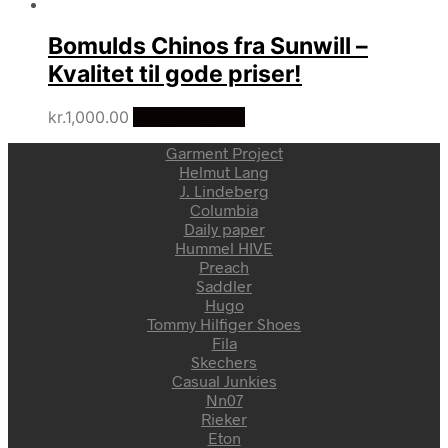
Bomulds Chinos fra Sunwill –
Kvalitet til gode priser!
kr.
1,000.00
Vælg Størrelse
Garment Project
Helmut Lang
J. Lindeberg
Columbia
Daily paper
Hummel HIVE
Preach
Saddler
Hugo
Tommy Hilfiger Shoes
Fila
Skechers
Casual Junkies
Nn07
Rieker
Eton