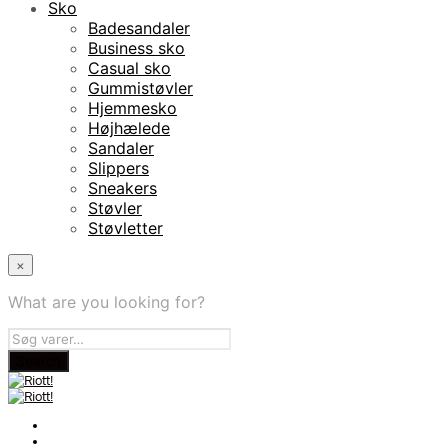
Sko
Badesandaler
Business sko
Casual sko
Gummistøvler
Hjemmesko
Højhælede
Sandaler
Slippers
Sneakers
Støvler
Støvletter
×
What are you looking for?