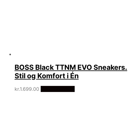
BOSS Black TTNM EVO Sneakers.
Stil og Komfort i Én
kr.
1.699.00
Vælg Størrelse