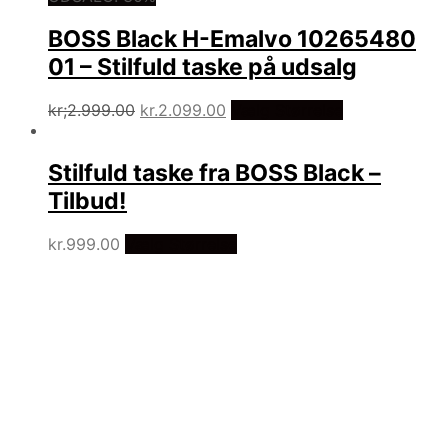
BOSS Black H-Emalvo 10265480
01 – Stilfuld taske på udsalg
Den
Den
kr;
2.999.00
kr.
2.099.00
Vælg Størrelse
oprindelige
aktuelle
pris
pris
var.
er.
Stilfuld taske fra BOSS Black –
Kr.2.999.00.
Kr.2.099.00.
Tilbud!
kr.
999.00
Vælg Størrelse