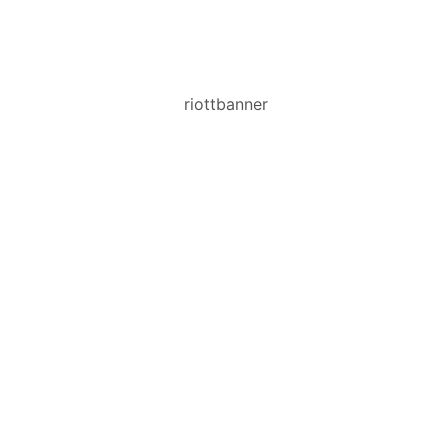
riottbanner
HERRETØJ I
VERDENSKLASSE
STÆRKE PRISER PÅ KENDTE