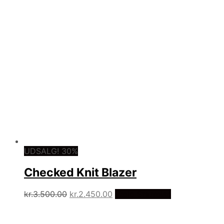
UDSALG! 30%
Checked Knit Blazer
Den
Den
kr.
3.500.00
kr.
2.450.00
Vælg Størrelse
oprindelige
aktuelle
pris
pris
var.
er.