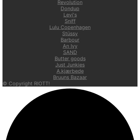
Revolution
Dondup
Levi's
Sniff
Lulu Copenhagen
Stüssy
Barbour
An Ivy
SAND
Butter goods
Just Junkies
A.kjærbede
Bruuns Bazaar
© Copyright RIOTT!