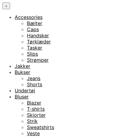
×
Accessories
Bælter
Caps
Handsker
Tørklæder
Tasker
Slips
Strømper
Jakker
Bukser
Jeans
Shorts
Undertøj
Bluser
Blazer
T-shirts
Skjorter
Strik
Sweatshirts
Veste