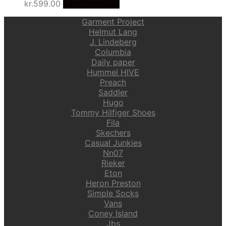
kr.
599.00
Vælg Størrelse
Garment Project
Helmut Lang
J. Lindeberg
Columbia
Daily paper
Hummel HIVE
Preach
Saddler
Hugo
Tommy Hilfiger Shoes
Fila
Skechers
Casual Junkies
Nn07
Rieker
Eton
Heron Preston
Simple Socks
Vans
Coney Island
Jbs