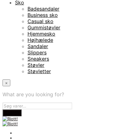
Sko
Badesandaler
Business sko
Casual sko
Gummistøvler
Hjemmesko
Højhælede
Sandaler
Slippers
Sneakers
Støvler
Støvletter
×
What are you looking for?