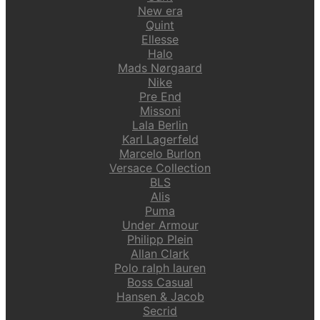
New era
Quint
Ellesse
Halo
Mads Nørgaard
Nike
Pre End
Missoni
Lala Berlin
Karl Lagerfeld
Marcelo Burlon
Versace Collection
BLS
Alis
Puma
Under Armour
Philipp Plein
Allan Clark
Polo ralph lauren
Boss Casual
Hansen & Jacob
Secrid