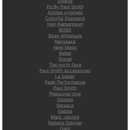
Gnious
Ps By Paul Smith
Adidas originals
Colorful Standard
Han Kjøbenhavn
BOSS
Boss Athleisure
Nørgaard
New Mags
Rebel
Signal
The north face
Paul Smith Accessories
Le baiser
Peak Performance
Paul Smith
Pleasures now
Dickies
Versace
Gabba
Marc Jacobs
Rabens Saloner
Gant