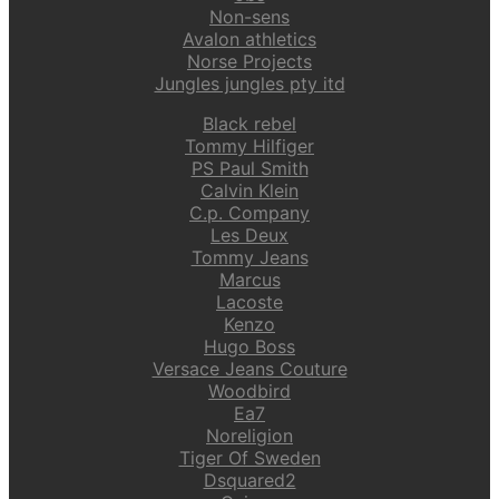
Non-sens
Avalon athletics
Norse Projects
Jungles jungles pty itd
Black rebel
Tommy Hilfiger
PS Paul Smith
Calvin Klein
C.p. Company
Les Deux
Tommy Jeans
Marcus
Lacoste
Kenzo
Hugo Boss
Versace Jeans Couture
Woodbird
Ea7
Noreligion
Tiger Of Sweden
Dsquared2