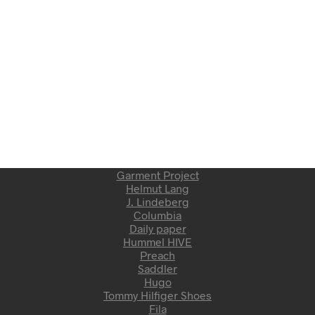
Garment Project
Helmut Lang
J. Lindeberg
Columbia
Daily paper
Hummel HIVE
Preach
Saddler
Hugo
Tommy Hilfiger Shoes
Fila