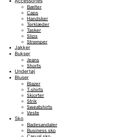
Accessories
Bælter
Caps
Handsker
Tørklæder
Tasker
Slips
Strømper
Jakker
Bukser
Jeans
Shorts
Undertøj
Bluser
Blazer
T-shirts
Skjorter
Strik
Sweatshirts
Veste
Sko
Badesandaler
Business sko
Casual sko