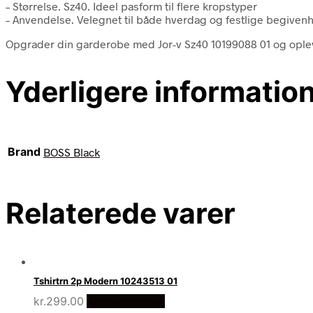
– Størrelse. Sz40. Ideel pasform til flere kropstyper
– Anvendelse. Velegnet til både hverdag og festlige begiven
Opgrader din garderobe med Jor-v Sz40 10199088 01 og oplev et
Yderligere informatio
Brand
BOSS Black
Relaterede varer
Tshirtrn 2p Modern 10243513 01
kr.
299.00
Vælg Størrelse