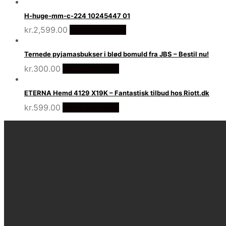
H-huge-mm-c-224 10245447 01
kr.
2,599.00
Vælg Størrelse
Ternede pyjamasbukser i blød bomuld fra JBS – Bestil nu!
kr.
300.00
Vælg Størrelse
ETERNA Hemd 4129 X19K – Fantastisk tilbud hos Riott.dk
kr.
599.00
Vælg Størrelse