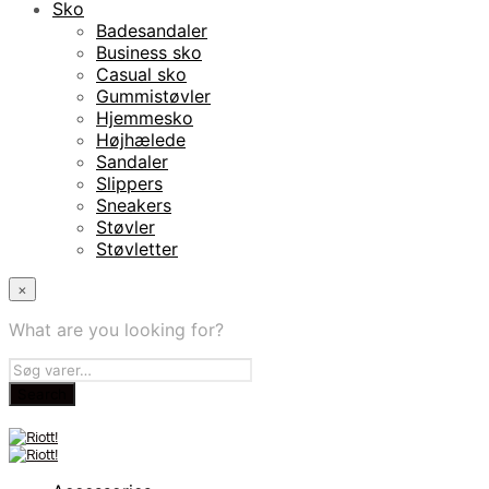
Sko
Badesandaler
Business sko
Casual sko
Gummistøvler
Hjemmesko
Højhælede
Sandaler
Slippers
Sneakers
Støvler
Støvletter
×
What are you looking for?