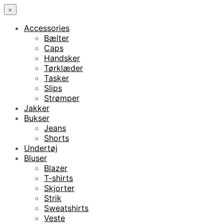
×
Accessories
Bælter
Caps
Handsker
Tørklæder
Tasker
Slips
Strømper
Jakker
Bukser
Jeans
Shorts
Undertøj
Bluser
Blazer
T-shirts
Skjorter
Strik
Sweatshirts
Veste