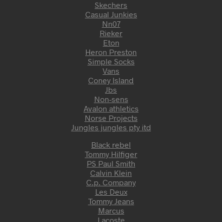
Skechers
Casual Junkies
Nn07
Rieker
Eton
Heron Preston
Simple Socks
Vans
Coney Island
Jbs
Non-sens
Avalon athletics
Norse Projects
Jungles jungles pty itd
Black rebel
Tommy Hilfiger
PS Paul Smith
Calvin Klein
C.p. Company
Les Deux
Tommy Jeans
Marcus
Lacoste