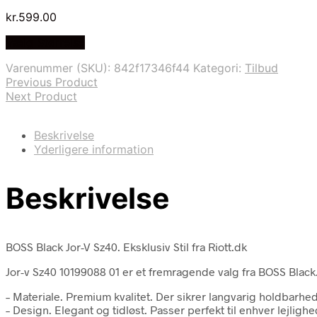
kr.
599.00
Vælg Størrelse
Varenummer (SKU):
842f17346f44
Kategori:
Tilbud
Previous Product
Next Product
Beskrivelse
Yderligere information
Beskrivelse
BOSS Black Jor-V Sz40. Eksklusiv Stil fra Riott.dk
Jor-v Sz40 10199088 01 er et fremragende valg fra BOSS Black
– Materiale. Premium kvalitet. Der sikrer langvarig holdbarhe
– Design. Elegant og tidløst. Passer perfekt til enhver lejligh