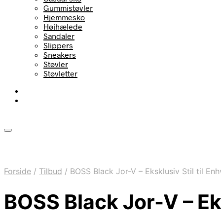
Gummistøvler
Hjemmesko
Højhælede
Sandaler
Slippers
Sneakers
Støvler
Støvletter
Forside
/
Tilbud
/
BOSS Black Jor-V – Eksklusiv Stil til Enh
BOSS Black Jor-V – Eks