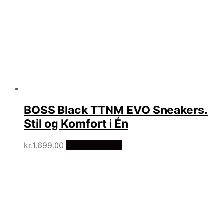
BOSS Black TTNM EVO Sneakers.
Stil og Komfort i Én
kr.
1.699.00
Vælg Størrelse