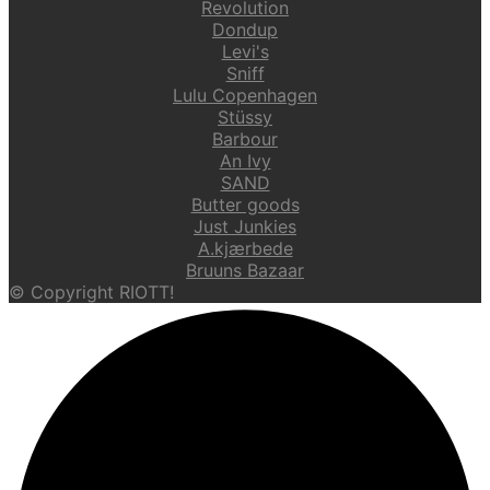
Revolution
Dondup
Levi's
Sniff
Lulu Copenhagen
Stüssy
Barbour
An Ivy
SAND
Butter goods
Just Junkies
A.kjærbede
Bruuns Bazaar
© Copyright RIOTT!