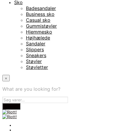
Sko
Badesandaler
Business sko
Casual sko
Gummistøvler
Hjemmesko
Højhælede
Sandaler
Slippers
Sneakers
Støvler
Støvletter
×
What are you looking for?