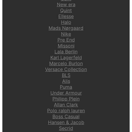
New era
Quint
Ellesse
Halo
Mads Nørgaard
Nike
Pre End
Missoni
Lala Berlin
Karl Lagerfeld
Marcelo Burlon
Versace Collection
BLS
Alis
Puma
Under Armour
Philipp Plein
Allan Clark
Polo ralph lauren
Boss Casual
Hansen & Jacob
Secrid