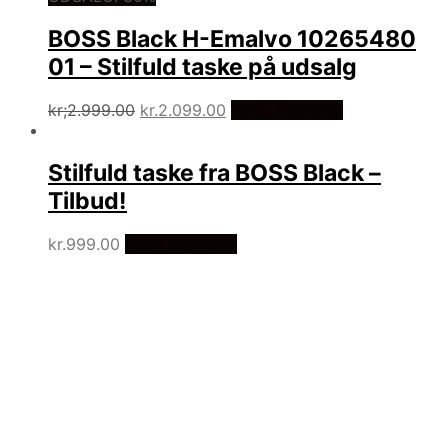
BOSS Black H-Emalvo 10265480
01 – Stilfuld taske på udsalg
Den
Den
kr;
2.999.00
kr.
2.099.00
Vælg Størrelse
oprindelige
aktuelle
pris
pris
var.
er.
Stilfuld taske fra BOSS Black –
Kr.2.999.00.
Kr.2.099.00.
Tilbud!
kr.
999.00
Vælg Størrelse