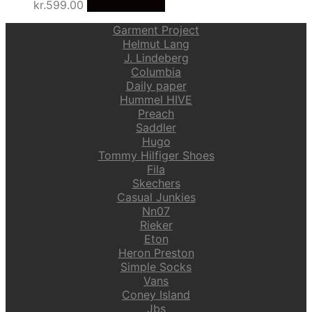
kr.
599.00
Vælg Størrelse
Garment Project
Helmut Lang
J. Lindeberg
Columbia
Daily paper
Hummel HIVE
Preach
Saddler
Hugo
Tommy Hilfiger Shoes
Fila
Skechers
Casual Junkies
Nn07
Rieker
Eton
Heron Preston
Simple Socks
Vans
Coney Island
Jbs