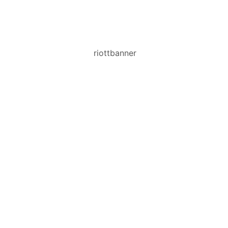
riottbanner
HERRETØJ I
VERDENSKLASSE
STÆRKE PRISER PÅ KENDTE