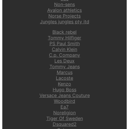
Non-sens
Avalon athletics
Norse Projects
Jungles jungles pty itd
Black rebel
Tommy Hilfiger
PS Paul Smith
Calvin Klein
C.p. Company
Les Deux
Tommy Jeans
Marcus
Lacoste
Kenzo
Hugo Boss
Versace Jeans Couture
Woodbird
Ea7
Noreligion
Tiger Of Sweden
Dsquared2