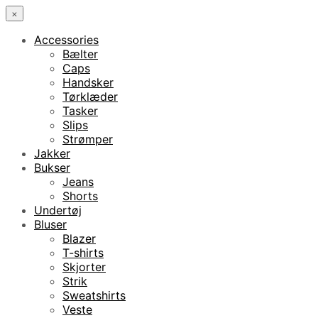
×
Accessories
Bælter
Caps
Handsker
Tørklæder
Tasker
Slips
Strømper
Jakker
Bukser
Jeans
Shorts
Undertøj
Bluser
Blazer
T-shirts
Skjorter
Strik
Sweatshirts
Veste