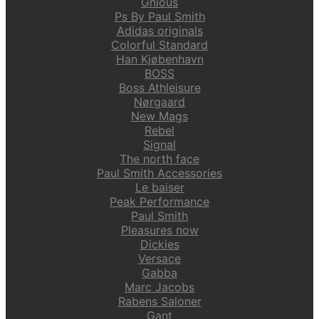
Gnious
Ps By Paul Smith
Adidas originals
Colorful Standard
Han Kjøbenhavn
BOSS
Boss Athleisure
Nørgaard
New Mags
Rebel
Signal
The north face
Paul Smith Accessories
Le baiser
Peak Performance
Paul Smith
Pleasures now
Dickies
Versace
Gabba
Marc Jacobs
Rabens Saloner
Gant