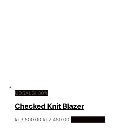
UDSALG! 30%
Checked Knit Blazer
Den
Den
kr.
3.500.00
kr.
2.450.00
Vælg Størrelse
oprindelige
aktuelle
pris
pris
var.
er.