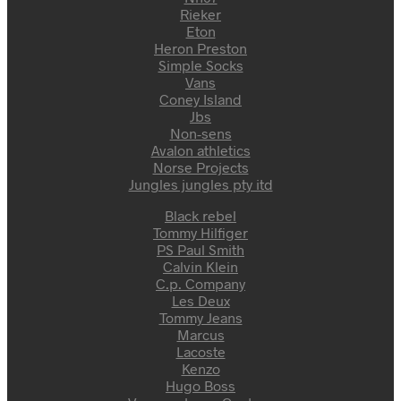
Rieker
Eton
Heron Preston
Simple Socks
Vans
Coney Island
Jbs
Non-sens
Avalon athletics
Norse Projects
Jungles jungles pty itd
Black rebel
Tommy Hilfiger
PS Paul Smith
Calvin Klein
C.p. Company
Les Deux
Tommy Jeans
Marcus
Lacoste
Kenzo
Hugo Boss