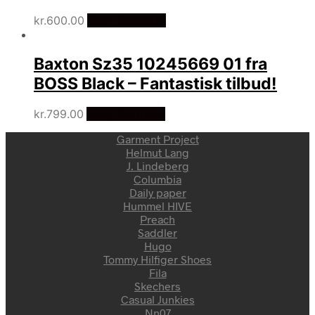
kr.
600.00
Vælg Størrelse
Baxton Sz35 10245669 01 fra
BOSS Black – Fantastisk tilbud!
kr.
799.00
Vælg Størrelse
Garment Project
Helmut Lang
J. Lindeberg
Columbia
Daily paper
Hummel HIVE
Preach
Saddler
Hugo
Tommy Hilfiger Shoes
Fila
Skechers
Casual Junkies
Nn07