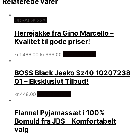
Relaterede varer
UDSALG! 33%
Herrejakke fra Gino Marcello –
Kvalitet til gode priser!
Den
Den
kr.
1,499.00
kr.
999.00
Vælg Størrelse
oprindelige
aktuelle
pris
pris
BOSS Black Jeeko Sz40 10207238
var:
er:
kr.1,499.00.
kr.999.00.
01 – Eksklusivt Tilbud!
kr.
449.00
Vælg Størrelse
Flannel Pyjamassæt i 100%
Bomuld fra JBS – Komfortabelt
valg