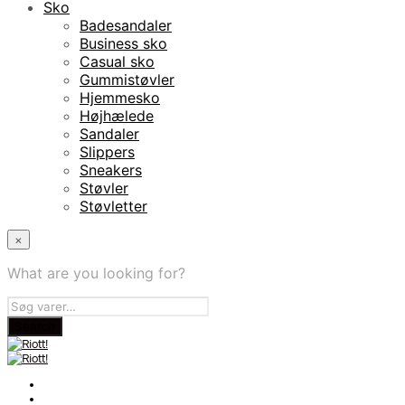
Sko
Badesandaler
Business sko
Casual sko
Gummistøvler
Hjemmesko
Højhælede
Sandaler
Slippers
Sneakers
Støvler
Støvletter
×
What are you looking for?