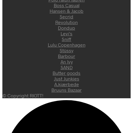
Boss Casual
Hansen & Jacob
Secrid
Revolution
Dondup
Levi's
Sniff
Lulu Copenhagen
Stüssy
Barbour
An Ivy
SAND
Butter goods
Just Junkies
A.kjærbede
Bruuns Bazaar
© Copyright RIOTT!