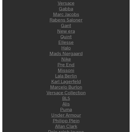
Versace
Gabba
Marc Jacobs
Rabens Saloner
Gant
New era
Quint
Ellesse
Halo
Mads Nørgaard
Nike
Pre End
Missoni
Lala Berlin
Karl Lagerfeld
Marcelo Burlon
Versace Collection
BLS
Alis
Puma
Under Armour
Philipp Plein
Allan Clark
Polo ralph lauren