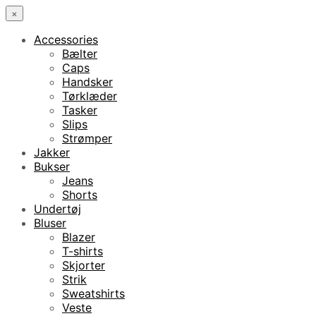
×
Accessories
Bælter
Caps
Handsker
Tørklæder
Tasker
Slips
Strømper
Jakker
Bukser
Jeans
Shorts
Undertøj
Bluser
Blazer
T-shirts
Skjorter
Strik
Sweatshirts
Veste