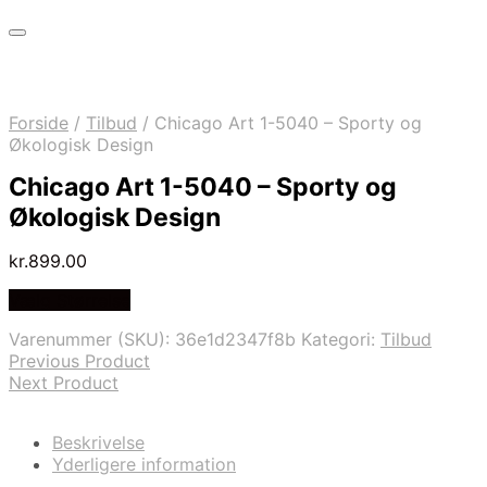
Forside
/
Tilbud
/
Chicago Art 1-5040 – Sporty og
Økologisk Design
Chicago Art 1-5040 – Sporty og
Økologisk Design
kr.
899.00
Vælg Størrelse
Varenummer (SKU):
36e1d2347f8b
Kategori:
Tilbud
Previous Product
Next Product
Beskrivelse
Yderligere information