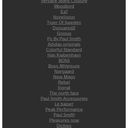
Versace Jeans Couture
Woodbird
Ea7
Noreligion
Tiger Of Sweden
Dsquared2
Gnious
Ps By Paul Smith
Adidas originals
Colorful Standard
Han Kjøbenhavn
BOSS
Boss Athleisure
Nørgaard
New Mags
Rebel
Signal
The north face
Paul Smith Accessories
Le baiser
Peak Performance
Paul Smith
Pleasures now
Dickies