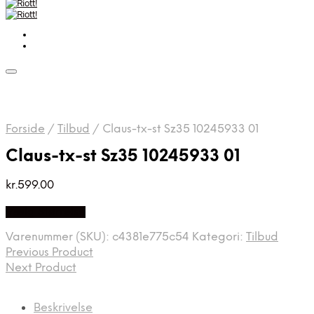
Forside
/
Tilbud
/
Claus-tx-st Sz35 10245933 01
Claus-tx-st Sz35 10245933 01
kr.
599.00
Vælg Størrelse
Varenummer (SKU):
c4381e775c54
Kategori:
Tilbud
Previous Product
Next Product
Beskrivelse