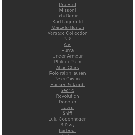
Pre End
Missoni
Lala Berlin
Karl Lagerfeld
Marcelo Burlon
Versace Collection
BLS
Alis
Puma
Under Armour
Philipp Plein
Allan Clark
Polo ralph lauren
Boss Casual
Hansen & Jacob
Secrid
Revolution
Dondup
Levi's
Sniff
Lulu Copenhagen
Stüssy
Barbour