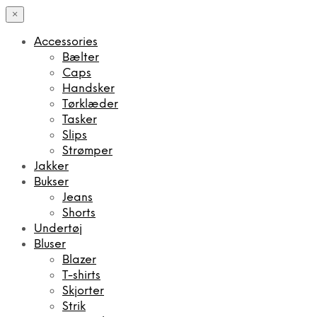
×
Accessories
Bælter
Caps
Handsker
Tørklæder
Tasker
Slips
Strømper
Jakker
Bukser
Jeans
Shorts
Undertøj
Bluser
Blazer
T-shirts
Skjorter
Strik