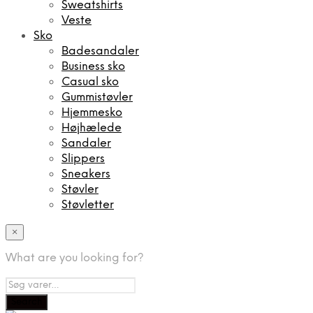
Sweatshirts
Veste
Sko
Badesandaler
Business sko
Casual sko
Gummistøvler
Hjemmesko
Højhælede
Sandaler
Slippers
Sneakers
Støvler
Støvletter
×
What are you looking for?