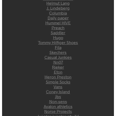
Helmut Lang
J. Lindeberg
Columbia
Daily paper
Hummel HIVE
Preach
Saddler
Hugo
Tommy Hilfiger Shoes
Fila
Skechers
Casual Junkies
Nn07
Rieker
Eton
Heron Preston
Simple Socks
Vans
Coney Island
Jbs
Non-sens
Avalon athletics
Norse Projects