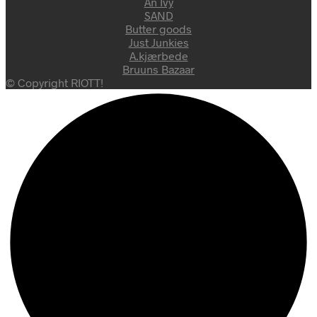
An Ivy
SAND
Butter goods
Just Junkies
A.kjærbede
Bruuns Bazaar
© Copyright RIOTT!