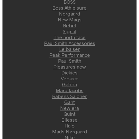
BOSS
Boss Athleisure
Nørgaard
New Mags
Rebel
Signal
The north face
Paul Smith Accessories
Le baiser
Peak Performance
Paul Smith
Pleasures now
Dickies
Versace
Gabba
Marc Jacobs
Rabens Saloner
Gant
New era
Quint
Ellesse
Halo
Mads Nørgaard
Nike