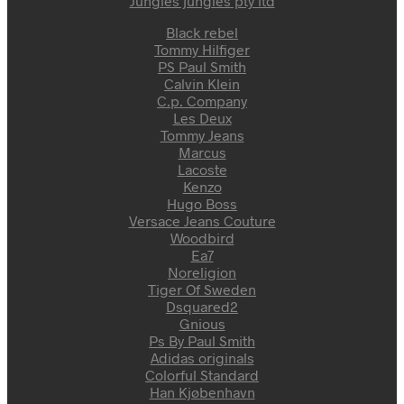
Jungles jungles pty itd
Black rebel
Tommy Hilfiger
PS Paul Smith
Calvin Klein
C.p. Company
Les Deux
Tommy Jeans
Marcus
Lacoste
Kenzo
Hugo Boss
Versace Jeans Couture
Woodbird
Ea7
Noreligion
Tiger Of Sweden
Dsquared2
Gnious
Ps By Paul Smith
Adidas originals
Colorful Standard
Han Kjøbenhavn