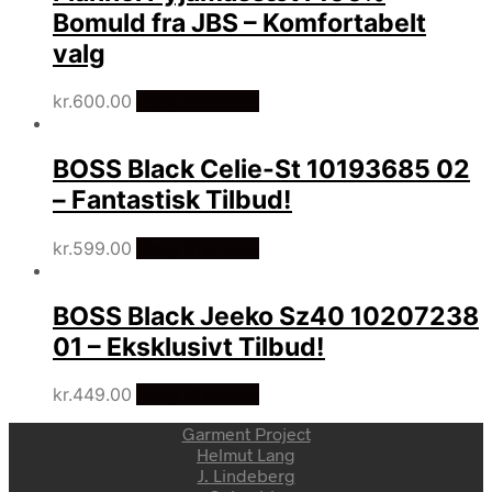
kr.1,499.00.
kr.999.00.
Bomuld fra JBS – Komfortabelt
valg
kr.
600.00
Vælg Størrelse
BOSS Black Celie-St 10193685 02
– Fantastisk Tilbud!
kr.
599.00
Vælg Størrelse
BOSS Black Jeeko Sz40 10207238
01 – Eksklusivt Tilbud!
kr.
449.00
Vælg Størrelse
Garment Project
Helmut Lang
J. Lindeberg