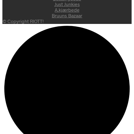
Just Junkies
A.kjærbede
Bruuns Bazaar
© Copyright RIOTT!