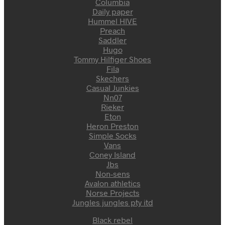
Columbia
Daily paper
Hummel HIVE
Preach
Saddler
Hugo
Tommy Hilfiger Shoes
Fila
Skechers
Casual Junkies
Nn07
Rieker
Eton
Heron Preston
Simple Socks
Vans
Coney Island
Jbs
Non-sens
Avalon athletics
Norse Projects
Jungles jungles pty itd
Black rebel