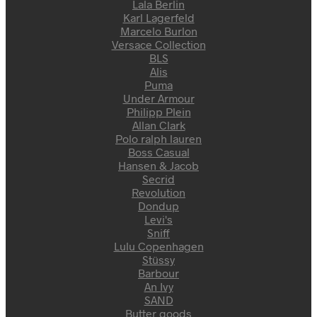
Lala Berlin
Karl Lagerfeld
Marcelo Burlon
Versace Collection
BLS
Alis
Puma
Under Armour
Philipp Plein
Allan Clark
Polo ralph lauren
Boss Casual
Hansen & Jacob
Secrid
Revolution
Dondup
Levi's
Sniff
Lulu Copenhagen
Stüssy
Barbour
An Ivy
SAND
Butter goods