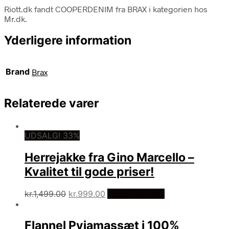
Riott.dk fandt COOPERDENIM fra BRAX i kategorien hos
Mr.dk.
Yderligere information
Brand
Brax
Relaterede varer
UDSALG! 33%
Herrejakke fra Gino Marcello –
Kvalitet til gode priser!
Den
Den
kr.
1,499.00
kr.
999.00
Vælg Størrelse
oprindelige
aktuelle
pris
pris
Flannel Pyjamassæt i 100%
var:
er: