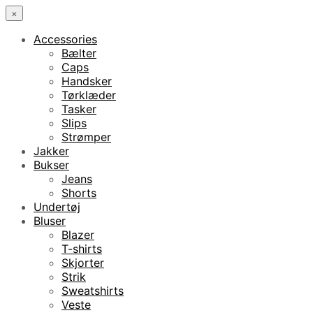
×
Accessories
Bælter
Caps
Handsker
Tørklæder
Tasker
Slips
Strømper
Jakker
Bukser
Jeans
Shorts
Undertøj
Bluser
Blazer
T-shirts
Skjorter
Strik
Sweatshirts
Veste