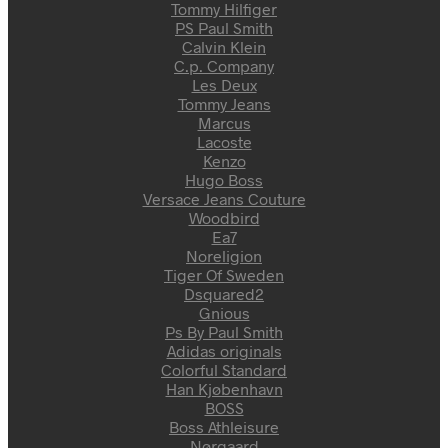
Tommy Hilfiger
PS Paul Smith
Calvin Klein
C.p. Company
Les Deux
Tommy Jeans
Marcus
Lacoste
Kenzo
Hugo Boss
Versace Jeans Couture
Woodbird
Ea7
Noreligion
Tiger Of Sweden
Dsquared2
Gnious
Ps By Paul Smith
Adidas originals
Colorful Standard
Han Kjøbenhavn
BOSS
Boss Athleisure
Nørgaard