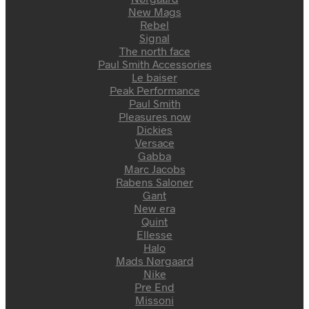
New Mags
Rebel
Signal
The north face
Paul Smith Accessories
Le baiser
Peak Performance
Paul Smith
Pleasures now
Dickies
Versace
Gabba
Marc Jacobs
Rabens Saloner
Gant
New era
Quint
Ellesse
Halo
Mads Nørgaard
Nike
Pre End
Missoni