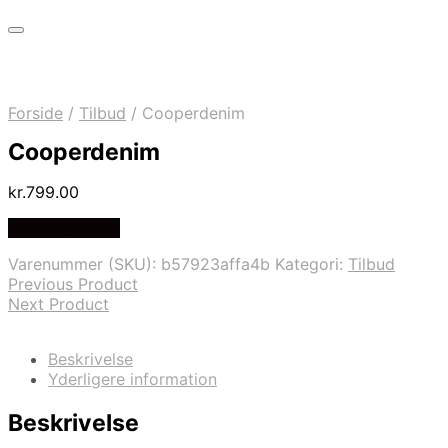
Forside
/
Tilbud
/
Cooperdenim
Cooperdenim
kr.
799.00
Vælg Størrelse
Varenummer (SKU):
b57923affa4b
Kategori:
Tilbud
Previous Product
Next Product
Beskrivelse
Yderligere information
Beskrivelse