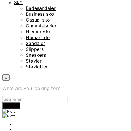
Sko
Badesandaler
Business sko
Casual sko
Gummistøvler
Hjemmesko
Højhælede
Sandaler
Slippers
Sneakers
Støvler
Støvletter
×
What are you looking for?