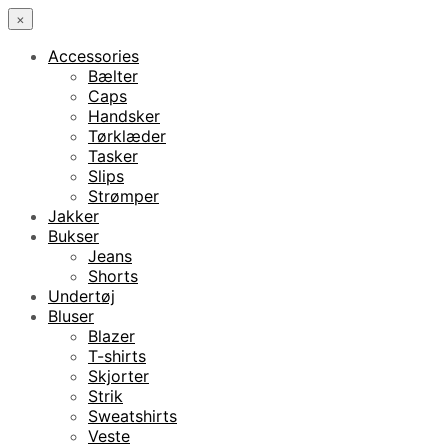
×
Accessories
Bælter
Caps
Handsker
Tørklæder
Tasker
Slips
Strømper
Jakker
Bukser
Jeans
Shorts
Undertøj
Bluser
Blazer
T-shirts
Skjorter
Strik
Sweatshirts
Veste