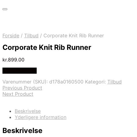
Forside
/
Tilbud
/
Corporate Knit Rib Runner
Corporate Knit Rib Runner
kr.
899.00
Vælg Størrelse
Varenummer (SKU):
d178a0160500
Kategori:
Tilbud
Previous Product
Next Product
Beskrivelse
Yderligere information
Beskrivelse