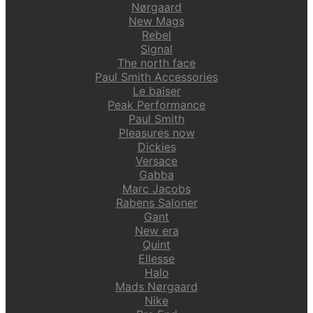
Nørgaard
New Mags
Rebel
Signal
The north face
Paul Smith Accessories
Le baiser
Peak Performance
Paul Smith
Pleasures now
Dickies
Versace
Gabba
Marc Jacobs
Rabens Saloner
Gant
New era
Quint
Ellesse
Halo
Mads Nørgaard
Nike