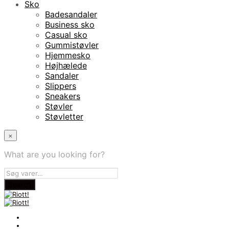
Sko
Badesandaler
Business sko
Casual sko
Gummistøvler
Hjemmesko
Højhælede
Sandaler
Slippers
Sneakers
Støvler
Støvletter
×
What are you looking for?