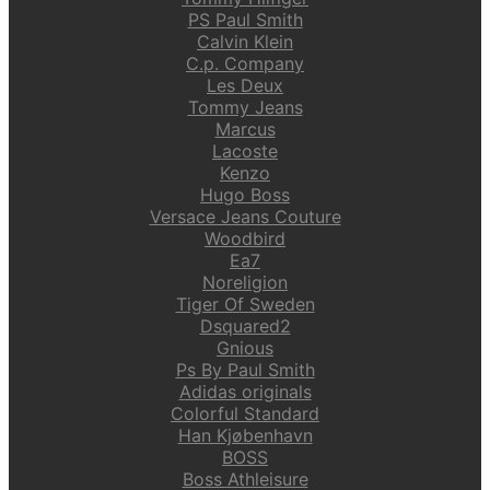
PS Paul Smith
Calvin Klein
C.p. Company
Les Deux
Tommy Jeans
Marcus
Lacoste
Kenzo
Hugo Boss
Versace Jeans Couture
Woodbird
Ea7
Noreligion
Tiger Of Sweden
Dsquared2
Gnious
Ps By Paul Smith
Adidas originals
Colorful Standard
Han Kjøbenhavn
BOSS
Boss Athleisure