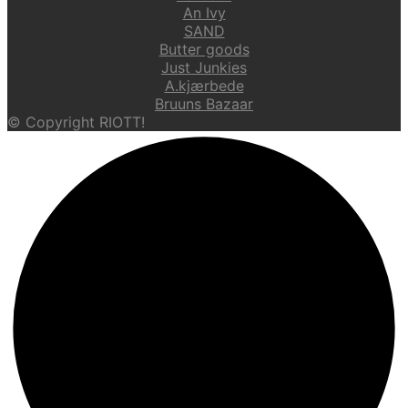
An Ivy
SAND
Butter goods
Just Junkies
A.kjærbede
Bruuns Bazaar
© Copyright RIOTT!