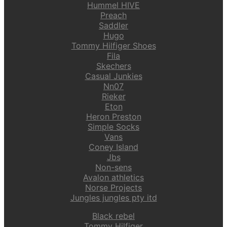
Hummel HIVE
Preach
Saddler
Hugo
Tommy Hilfiger Shoes
Fila
Skechers
Casual Junkies
Nn07
Rieker
Eton
Heron Preston
Simple Socks
Vans
Coney Island
Jbs
Non-sens
Avalon athletics
Norse Projects
Jungles jungles pty itd
Black rebel
Tommy Hilfiger