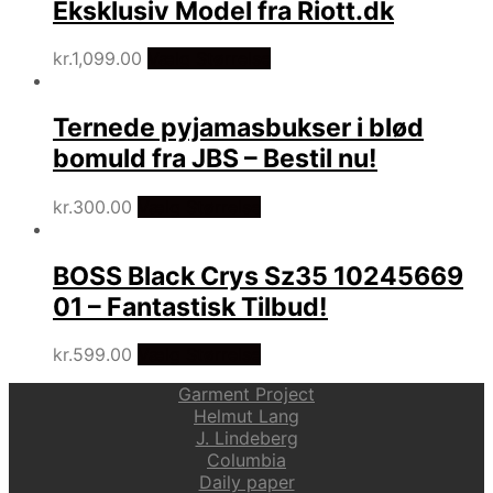
Eksklusiv Model fra Riott.dk
kr.
1,099.00
Vælg Størrelse
Ternede pyjamasbukser i blød
bomuld fra JBS – Bestil nu!
kr.
300.00
Vælg Størrelse
BOSS Black Crys Sz35 10245669
01 – Fantastisk Tilbud!
kr.
599.00
Vælg Størrelse
Garment Project
Helmut Lang
J. Lindeberg
Columbia
Daily paper