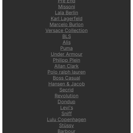
Pre End
Missoni
Lala Berlin
Karl Lagerfeld
Marcelo Burlon
Versace Collection
BLS
Alis
Puma
Under Armour
Philipp Plein
Allan Clark
Polo ralph lauren
Boss Casual
Hansen & Jacob
Secrid
Revolution
Dondup
Levi's
Sniff
Lulu Copenhagen
Stüssy
Barbour