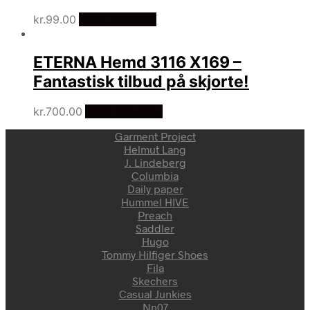
kr.
99.00
Vælg Størrelse
ETERNA Hemd 3116 X169 –
Fantastisk tilbud på skjorte!
kr.
700.00
Vælg Størrelse
Garment Project
Helmut Lang
J. Lindeberg
Columbia
Daily paper
Hummel HIVE
Preach
Saddler
Hugo
Tommy Hilfiger Shoes
Fila
Skechers
Casual Junkies
Nn07