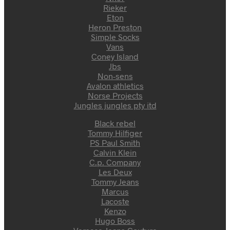
Rieker
Eton
Heron Preston
Simple Socks
Vans
Coney Island
Jbs
Non-sens
Avalon athletics
Norse Projects
Jungles jungles pty itd
Black rebel
Tommy Hilfiger
PS Paul Smith
Calvin Klein
C.p. Company
Les Deux
Tommy Jeans
Marcus
Lacoste
Kenzo
Hugo Boss