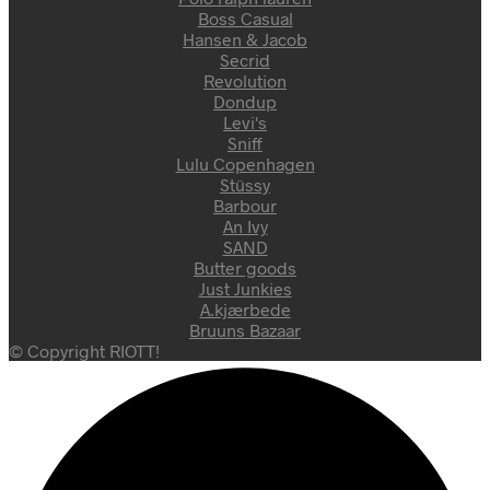
Boss Casual
Hansen & Jacob
Secrid
Revolution
Dondup
Levi's
Sniff
Lulu Copenhagen
Stüssy
Barbour
An Ivy
SAND
Butter goods
Just Junkies
A.kjærbede
Bruuns Bazaar
© Copyright RIOTT!