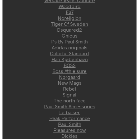
Versace Jeans Couture
Woodbird
Ea7
Noreligion
Tiger Of Sweden
Dsquared2
Gnious
Ps By Paul Smith
Adidas originals
Colorful Standard
Han Kjøbenhavn
BOSS
Boss Athleisure
Nørgaard
New Mags
Rebel
Signal
The north face
Paul Smith Accessories
Le baiser
Peak Performance
Paul Smith
Pleasures now
Dickies