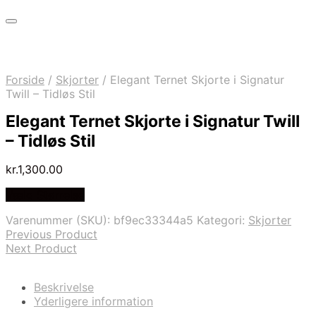
Forside
/
Skjorter
/
Elegant Ternet Skjorte i Signatur
Twill – Tidløs Stil
Elegant Ternet Skjorte i Signatur Twill
– Tidløs Stil
kr.
1,300.00
Vælg Størrelse
Varenummer (SKU):
bf9ec33344a5
Kategori:
Skjorter
Previous Product
Next Product
Beskrivelse
Yderligere information