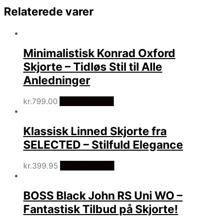
Relaterede varer
Minimalistisk Konrad Oxford
Skjorte – Tidløs Stil til Alle
Anledninger
kr.
799.00
Vælg Størrelse
Klassisk Linned Skjorte fra
SELECTED – Stilfuld Elegance
kr.
399.95
Vælg Størrelse
BOSS Black John RS Uni WO –
Fantastisk Tilbud på Skjorte!