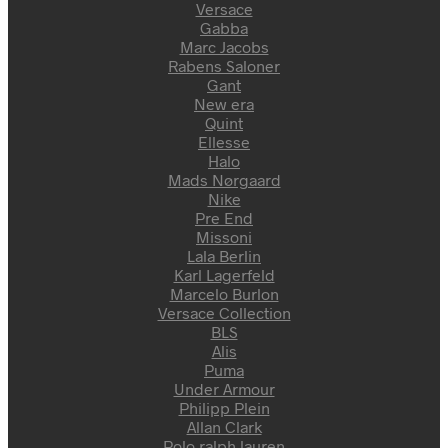
Versace
Gabba
Marc Jacobs
Rabens Saloner
Gant
New era
Quint
Ellesse
Halo
Mads Nørgaard
Nike
Pre End
Missoni
Lala Berlin
Karl Lagerfeld
Marcelo Burlon
Versace Collection
BLS
Alis
Puma
Under Armour
Philipp Plein
Allan Clark
Polo ralph lauren