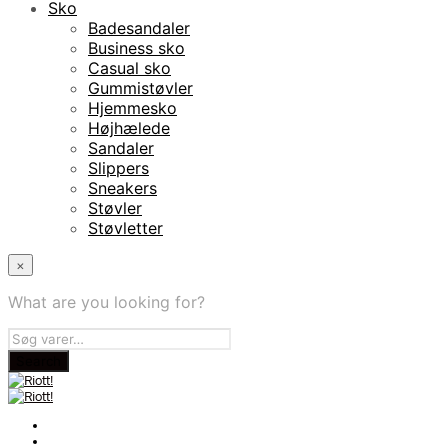
Sko
Badesandaler
Business sko
Casual sko
Gummistøvler
Hjemmesko
Højhælede
Sandaler
Slippers
Sneakers
Støvler
Støvletter
×
What are you looking for?