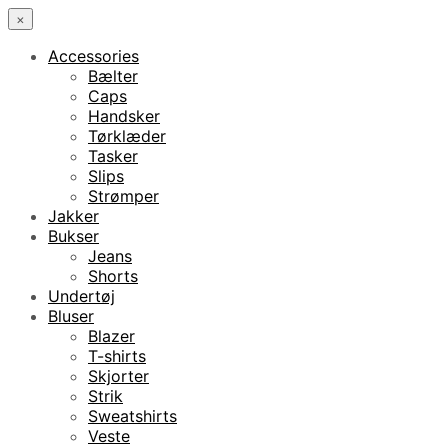
×
Accessories
Bælter
Caps
Handsker
Tørklæder
Tasker
Slips
Strømper
Jakker
Bukser
Jeans
Shorts
Undertøj
Bluser
Blazer
T-shirts
Skjorter
Strik
Sweatshirts
Veste