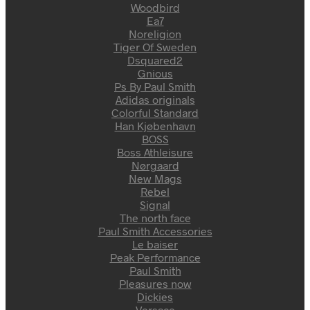
Woodbird
Ea7
Noreligion
Tiger Of Sweden
Dsquared2
Gnious
Ps By Paul Smith
Adidas originals
Colorful Standard
Han Kjøbenhavn
BOSS
Boss Athleisure
Nørgaard
New Mags
Rebel
Signal
The north face
Paul Smith Accessories
Le baiser
Peak Performance
Paul Smith
Pleasures now
Dickies
Versace