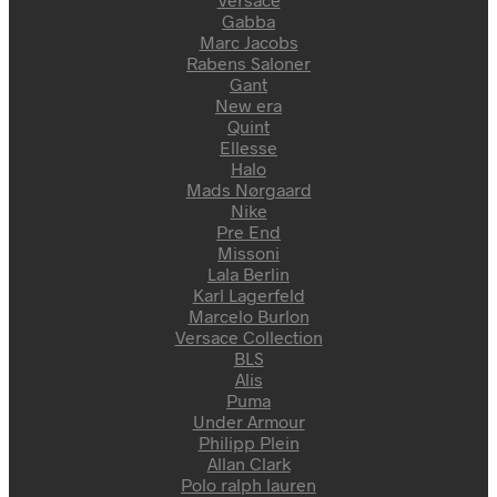
Gabba
Marc Jacobs
Rabens Saloner
Gant
New era
Quint
Ellesse
Halo
Mads Nørgaard
Nike
Pre End
Missoni
Lala Berlin
Karl Lagerfeld
Marcelo Burlon
Versace Collection
BLS
Alis
Puma
Under Armour
Philipp Plein
Allan Clark
Polo ralph lauren