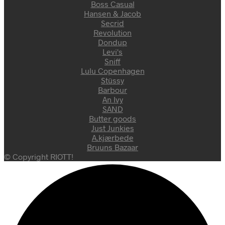
Boss Casual
Hansen & Jacob
Secrid
Revolution
Dondup
Levi's
Sniff
Lulu Copenhagen
Stüssy
Barbour
An Ivy
SAND
Butter goods
Just Junkies
A.kjærbede
Bruuns Bazaar
© Copyright RIOTT!