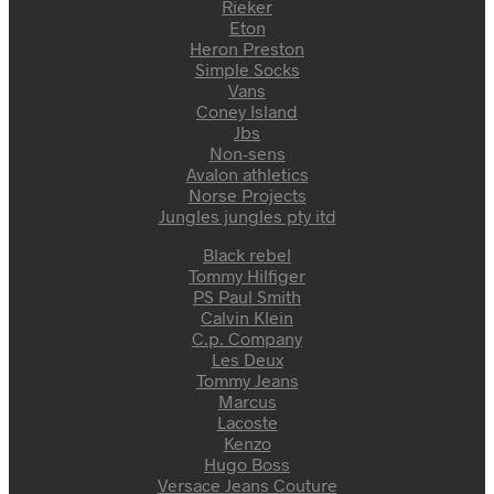
Rieker
Eton
Heron Preston
Simple Socks
Vans
Coney Island
Jbs
Non-sens
Avalon athletics
Norse Projects
Jungles jungles pty itd
Black rebel
Tommy Hilfiger
PS Paul Smith
Calvin Klein
C.p. Company
Les Deux
Tommy Jeans
Marcus
Lacoste
Kenzo
Hugo Boss
Versace Jeans Couture