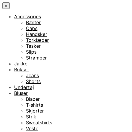
×
Accessories
Bælter
Caps
Handsker
Tørklæder
Tasker
Slips
Strømper
Jakker
Bukser
Jeans
Shorts
Undertøj
Bluser
Blazer
T-shirts
Skjorter
Strik
Sweatshirts
Veste