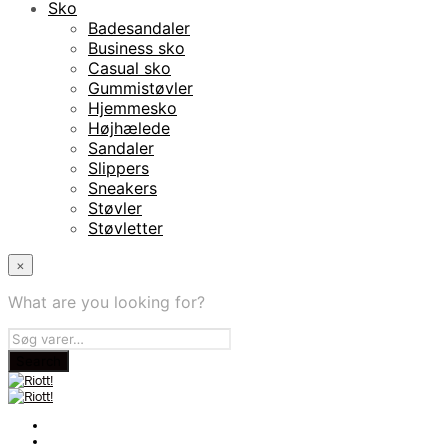
Sko
Badesandaler
Business sko
Casual sko
Gummistøvler
Hjemmesko
Højhælede
Sandaler
Slippers
Sneakers
Støvler
Støvletter
×
What are you looking for?