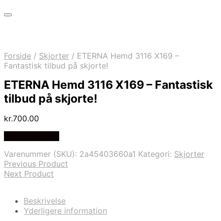
Forside
/
Skjorter
/
ETERNA Hemd 3116 X169 –
Fantastisk tilbud på skjorte!
ETERNA Hemd 3116 X169 – Fantastisk
tilbud på skjorte!
kr.
700.00
Vælg Størrelse
Varenummer (SKU):
2a45403660a1
Kategori:
Skjorter
Previous Product
Next Product
Beskrivelse
Yderligere information