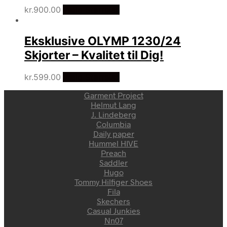
kr.
900.00
Vælg Størrelse
Eksklusive OLYMP 1230/24
Skjorter – Kvalitet til Dig!
kr.
599.00
Vælg Størrelse
Garment Project
Helmut Lang
J. Lindeberg
Columbia
Daily paper
Hummel HIVE
Preach
Saddler
Hugo
Tommy Hilfiger Shoes
Fila
Skechers
Casual Junkies
Nn07