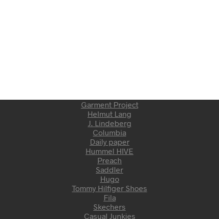
Garment Project
Helmut Lang
J. Lindeberg
Columbia
Daily paper
Hummel HIVE
Preach
Saddler
Hugo
Tommy Hilfiger Shoes
Fila
Skechers
Casual Junkies