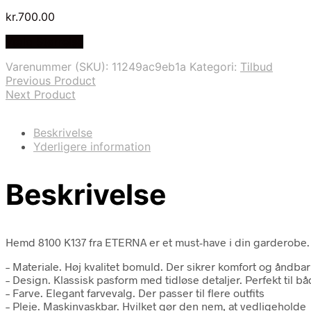
kr.
700.00
Vælg Størrelse
Varenummer (SKU):
11249ac9eb1a
Kategori:
Tilbud
Previous Product
Next Product
Beskrivelse
Yderligere information
Beskrivelse
Hemd 8100 K137 fra ETERNA er et must-have i din garderobe. 
– Materiale. Høj kvalitet bomuld. Der sikrer komfort og åndba
– Design. Klassisk pasform med tidløse detaljer. Perfekt til bå
– Farve. Elegant farvevalg. Der passer til flere outfits
– Pleje. Maskinvaskbar. Hvilket gør den nem, at vedligeholde