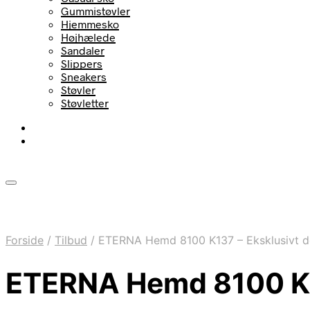
Gummistøvler
Hjemmesko
Højhælede
Sandaler
Slippers
Sneakers
Støvler
Støvletter
Forside
/
Tilbud
/
ETERNA Hemd 8100 K137 – Eksklusivt de
ETERNA Hemd 8100 K13