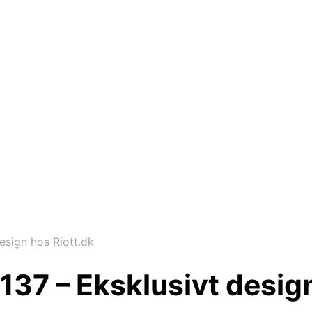
sign hos Riott.dk
7 – Eksklusivt design