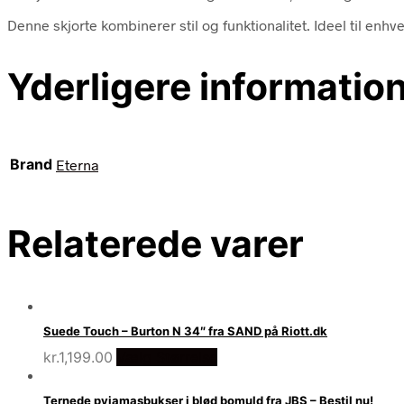
Denne skjorte kombinerer stil og funktionalitet. Ideel til enh
Yderligere informatio
Brand
Eterna
Relaterede varer
Suede Touch – Burton N 34″ fra SAND på Riott.dk
kr.
1,199.00
Vælg Størrelse
Ternede pyjamasbukser i blød bomuld fra JBS – Bestil nu!