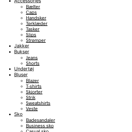
Accessories
Bælter
Caps
Handsker
Tørklæder
Tasker
Slips
Strømper
Jakker
Bukser
Jeans
Shorts
Undertøj
Bluser
Blazer
T-shirts
Skjorter
Strik
Sweatshirts
Veste
Sko
Badesandaler
Business sko
Casual sko