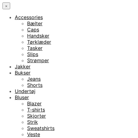
×
Accessories
Bælter
Caps
Handsker
Tørklæder
Tasker
Slips
Strømper
Jakker
Bukser
Jeans
Shorts
Undertøj
Bluser
Blazer
T-shirts
Skjorter
Strik
Sweatshirts
Veste