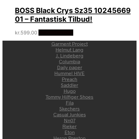
BOSS Black Crys Sz35 10245669
01 – Fantastisk Tilbud!
kr.
599.00
Vælg Størrelse
Garment Project
Helmut Lang
J. Lindeberg
Columbia
Daily paper
Hummel HIVE
Preach
Saddler
Hugo
Tommy Hilfiger Shoes
Fila
Skechers
Casual Junkies
Nn07
Rieker
Eton
Heron Preston