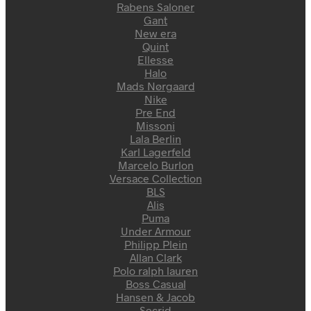
Rabens Saloner
Gant
New era
Quint
Ellesse
Halo
Mads Nørgaard
Nike
Pre End
Missoni
Lala Berlin
Karl Lagerfeld
Marcelo Burlon
Versace Collection
BLS
Alis
Puma
Under Armour
Philipp Plein
Allan Clark
Polo ralph lauren
Boss Casual
Hansen & Jacob
Secrid