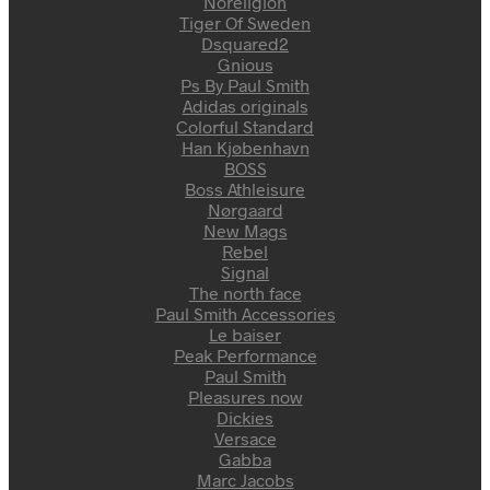
Noreligion
Tiger Of Sweden
Dsquared2
Gnious
Ps By Paul Smith
Adidas originals
Colorful Standard
Han Kjøbenhavn
BOSS
Boss Athleisure
Nørgaard
New Mags
Rebel
Signal
The north face
Paul Smith Accessories
Le baiser
Peak Performance
Paul Smith
Pleasures now
Dickies
Versace
Gabba
Marc Jacobs