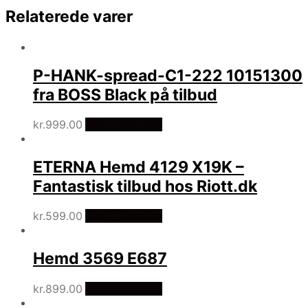
Relaterede varer
P-HANK-spread-C1-222 10151300
fra BOSS Black på tilbud
kr.
999.00
Vælg Størrelse
ETERNA Hemd 4129 X19K –
Fantastisk tilbud hos Riott.dk
kr.
599.00
Vælg Størrelse
Hemd 3569 E687
kr.
899.00
Vælg Størrelse