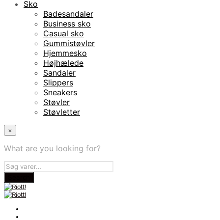
Sko
Badesandaler
Business sko
Casual sko
Gummistøvler
Hjemmesko
Højhælede
Sandaler
Slippers
Sneakers
Støvler
Støvletter
×
What are you looking for?