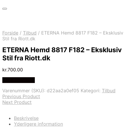
Forside
/
Tilbud
/
ETERNA Hemd 8817 F182 – Eksklusiv
Stil fra Riott.dk
ETERNA Hemd 8817 F182 – Eksklusiv
Stil fra Riott.dk
kr.
700.00
Vælg Størrelse
Varenummer (SKU):
d22aa2a0ef05
Kategori:
Tilbud
Previous Product
Next Product
Beskrivelse
Yderligere information