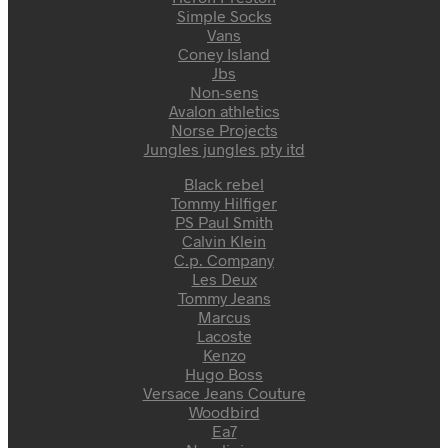
Simple Socks
Vans
Coney Island
Jbs
Non-sens
Avalon athletics
Norse Projects
Jungles jungles pty itd
Black rebel
Tommy Hilfiger
PS Paul Smith
Calvin Klein
C.p. Company
Les Deux
Tommy Jeans
Marcus
Lacoste
Kenzo
Hugo Boss
Versace Jeans Couture
Woodbird
Ea7