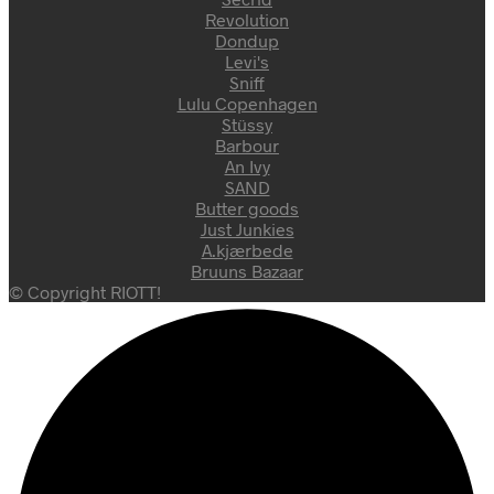
Revolution
Dondup
Levi's
Sniff
Lulu Copenhagen
Stüssy
Barbour
An Ivy
SAND
Butter goods
Just Junkies
A.kjærbede
Bruuns Bazaar
© Copyright RIOTT!