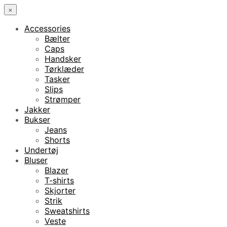
×
Accessories
Bælter
Caps
Handsker
Tørklæder
Tasker
Slips
Strømper
Jakker
Bukser
Jeans
Shorts
Undertøj
Bluser
Blazer
T-shirts
Skjorter
Strik
Sweatshirts
Veste