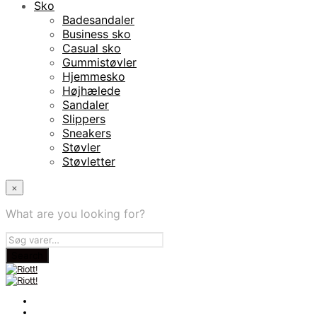
Sko
Badesandaler
Business sko
Casual sko
Gummistøvler
Hjemmesko
Højhælede
Sandaler
Slippers
Sneakers
Støvler
Støvletter
×
What are you looking for?