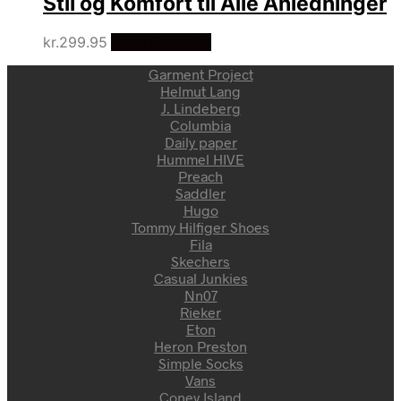
Stil og Komfort til Alle Anledninger
kr.
299.95
Vælg Størrelse
Garment Project
Helmut Lang
J. Lindeberg
Columbia
Daily paper
Hummel HIVE
Preach
Saddler
Hugo
Tommy Hilfiger Shoes
Fila
Skechers
Casual Junkies
Nn07
Rieker
Eton
Heron Preston
Simple Socks
Vans
Coney Island