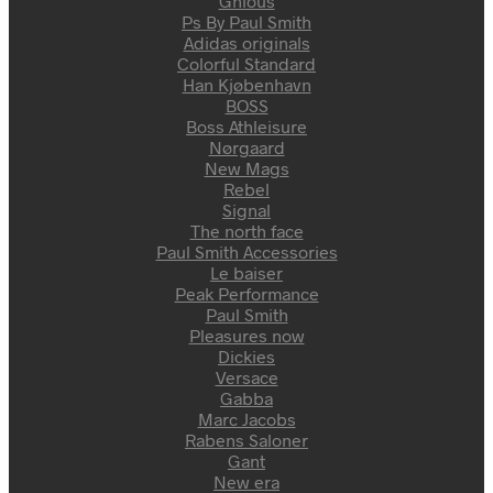
Gnious
Ps By Paul Smith
Adidas originals
Colorful Standard
Han Kjøbenhavn
BOSS
Boss Athleisure
Nørgaard
New Mags
Rebel
Signal
The north face
Paul Smith Accessories
Le baiser
Peak Performance
Paul Smith
Pleasures now
Dickies
Versace
Gabba
Marc Jacobs
Rabens Saloner
Gant
New era