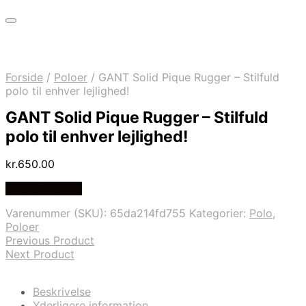
Forside
/
Poloer
/
GANT Solid Pique Rugger – Stilfuld
polo til enhver lejlighed!
GANT Solid Pique Rugger – Stilfuld
polo til enhver lejlighed!
kr.
650.00
Vælg Størrelse
Varenummer (SKU):
65da214fd755
Kategorier:
Polo
,
Poloer
Previous Product
Next Product
Beskrivelse
Yderligere information