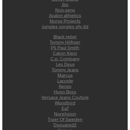
Jbs
Non-sens
Avalon athletics
Norse Projects
Jungles jungles pty itd
Black rebel
Tommy Hilfiger
PS Paul Smith
Calvin Klein
C.p. Company
Les Deux
Tommy Jeans
Marcus
Lacoste
Kenzo
Hugo Boss
Versace Jeans Couture
Woodbird
Ea7
Noreligion
Tiger Of Sweden
Dsquared2