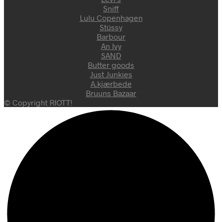
Sniff
Lulu Copenhagen
Stüssy
Barbour
An Ivy
SAND
Butter goods
Just Junkies
A.kjærbede
Bruuns Bazaar
© Copyright RIOTT!