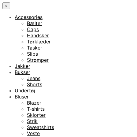
×
Accessories
Bælter
Caps
Handsker
Tørklæder
Tasker
Slips
Strømper
Jakker
Bukser
Jeans
Shorts
Undertøj
Bluser
Blazer
T-shirts
Skjorter
Strik
Sweatshirts
Veste