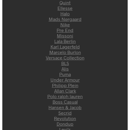
Quint
Ellesse
Halo
Mads Nørgaard
Nike
Pre End
Missoni
Lala Berlin
Karl Lagerfeld
Marcelo Burlon
Versace Collection
BLS
Alis
Puma
Under Armour
Philipp Plein
Allan Clark
Polo ralph lauren
Boss Casual
Hansen & Jacob
Secrid
Revolution
Dondup
Levi's