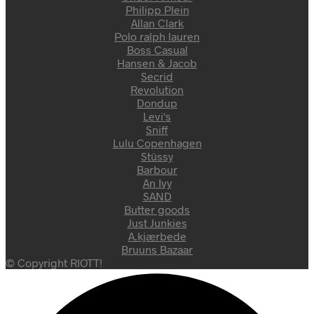
Philipp Plein
Allan Clark
Polo ralph lauren
Boss Casual
Hansen & Jacob
Secrid
Revolution
Dondup
Levi's
Sniff
Lulu Copenhagen
Stüssy
Barbour
An Ivy
SAND
Butter goods
Just Junkies
A.kjærbede
Bruuns Bazaar
© Copyright RIOTT!