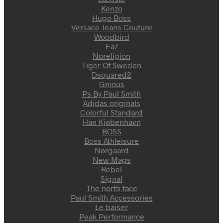
Kenzo
Hugo Boss
Versace Jeans Couture
Woodbird
Ea7
Noreligion
Tiger Of Sweden
Dsquared2
Gnious
Ps By Paul Smith
Adidas originals
Colorful Standard
Han Kjøbenhavn
BOSS
Boss Athleisure
Nørgaard
New Mags
Rebel
Signal
The north face
Paul Smith Accessories
Le baiser
Peak Performance