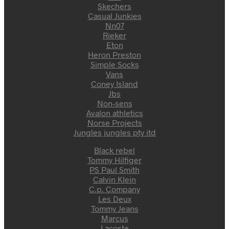
Skechers
Casual Junkies
Nn07
Rieker
Eton
Heron Preston
Simple Socks
Vans
Coney Island
Jbs
Non-sens
Avalon athletics
Norse Projects
Jungles jungles pty itd
Black rebel
Tommy Hilfiger
PS Paul Smith
Calvin Klein
C.p. Company
Les Deux
Tommy Jeans
Marcus
Lacoste