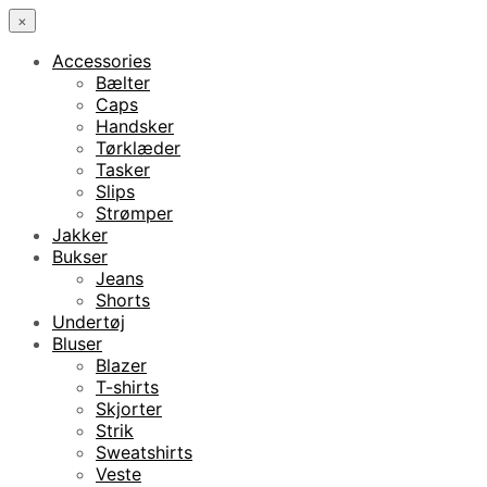
×
Accessories
Bælter
Caps
Handsker
Tørklæder
Tasker
Slips
Strømper
Jakker
Bukser
Jeans
Shorts
Undertøj
Bluser
Blazer
T-shirts
Skjorter
Strik
Sweatshirts
Veste