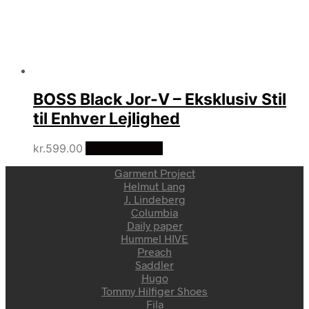
BOSS Black Jor-V – Eksklusiv Stil
til Enhver Lejlighed
kr.
599.00
Vælg Størrelse
Garment Project
Helmut Lang
J. Lindeberg
Columbia
Daily paper
Hummel HIVE
Preach
Saddler
Hugo
Tommy Hilfiger Shoes
Fila