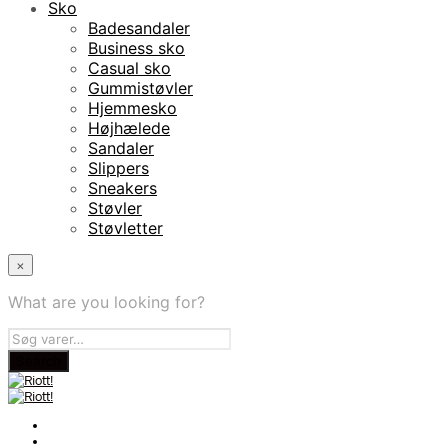
Sko
Badesandaler
Business sko
Casual sko
Gummistøvler
Hjemmesko
Højhælede
Sandaler
Slippers
Sneakers
Støvler
Støvletter
×
What are you looking for?