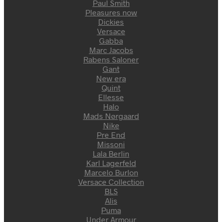
Paul Smith
Pleasures now
Dickies
Versace
Gabba
Marc Jacobs
Rabens Saloner
Gant
New era
Quint
Ellesse
Halo
Mads Nørgaard
Nike
Pre End
Missoni
Lala Berlin
Karl Lagerfeld
Marcelo Burlon
Versace Collection
BLS
Alis
Puma
Under Armour