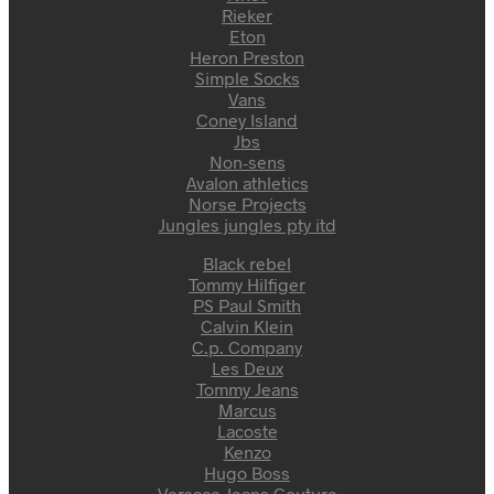
Rieker
Eton
Heron Preston
Simple Socks
Vans
Coney Island
Jbs
Non-sens
Avalon athletics
Norse Projects
Jungles jungles pty itd
Black rebel
Tommy Hilfiger
PS Paul Smith
Calvin Klein
C.p. Company
Les Deux
Tommy Jeans
Marcus
Lacoste
Kenzo
Hugo Boss
Versace Jeans Couture