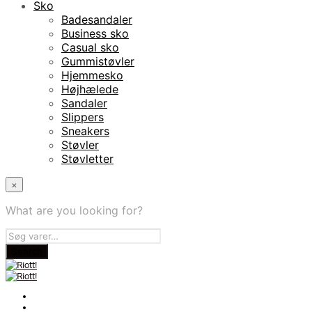
Sko
Badesandaler
Business sko
Casual sko
Gummistøvler
Hjemmesko
Højhælede
Sandaler
Slippers
Sneakers
Støvler
Støvletter
×
What are you looking for?