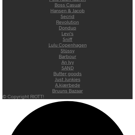
Boss Casual
Hansen & Jacob
Secrid
Revolution
Dondup
Levi's
Sniff
Lulu Copenhagen
Stüssy
Barbour
An Ivy
SAND
Butter goods
Just Junkies
A.kjærbede
Bruuns Bazaar
© Copyright RIOTT!