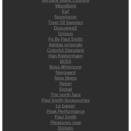
Woodbird
Ea7
Noreligion
Tiger Of Sweden
Dsquared2
Gnious
Ps By Paul Smith
Adidas originals
Colorful Standard
Han Kjøbenhavn
BOSS
Boss Athleisure
Nørgaard
New Mags
Rebel
Signal
The north face
Paul Smith Accessories
Le baiser
Peak Performance
Paul Smith
Pleasures now
Dickies