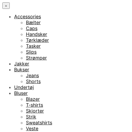
×
Accessories
Bælter
Caps
Handsker
Tørklæder
Tasker
Slips
Strømper
Jakker
Bukser
Jeans
Shorts
Undertøj
Bluser
Blazer
T-shirts
Skjorter
Strik
Sweatshirts
Veste