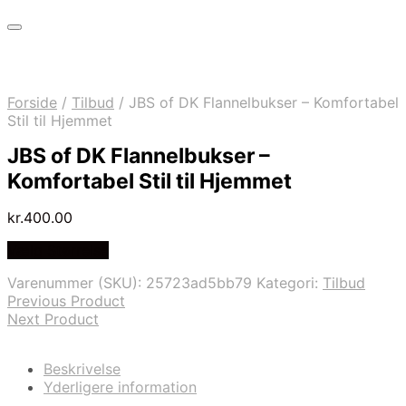
Forside
/
Tilbud
/
JBS of DK Flannelbukser – Komfortabel
Stil til Hjemmet
JBS of DK Flannelbukser –
Komfortabel Stil til Hjemmet
kr.
400.00
Vælg Størrelse
Varenummer (SKU):
25723ad5bb79
Kategori:
Tilbud
Previous Product
Next Product
Beskrivelse
Yderligere information