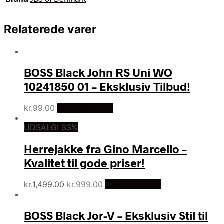
Relaterede varer
BOSS Black John RS Uni WO
10241850 01 – Eksklusiv Tilbud!
kr.
99.00
Vælg Størrelse
UDSALG! 33%
Herrejakke fra Gino Marcello –
Kvalitet til gode priser!
Den
Den
kr.
1,499.00
kr.
999.00
Vælg Størrelse
oprindelige
aktuelle
pris
pris
BOSS Black Jor-V – Eksklusiv Stil til
var:
er: