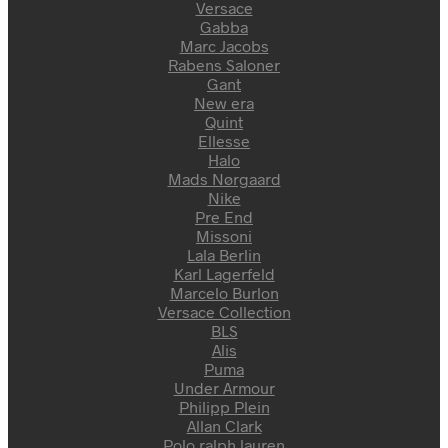
Versace
Gabba
Marc Jacobs
Rabens Saloner
Gant
New era
Quint
Ellesse
Halo
Mads Nørgaard
Nike
Pre End
Missoni
Lala Berlin
Karl Lagerfeld
Marcelo Burlon
Versace Collection
BLS
Alis
Puma
Under Armour
Philipp Plein
Allan Clark
Polo ralph lauren