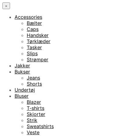
×
Accessories
Bælter
Caps
Handsker
Tørklæder
Tasker
Slips
Strømper
Jakker
Bukser
Jeans
Shorts
Undertøj
Bluser
Blazer
T-shirts
Skjorter
Strik
Sweatshirts
Veste