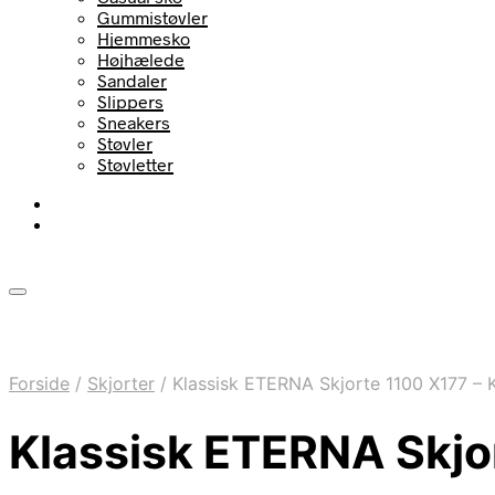
Gummistøvler
Hjemmesko
Højhælede
Sandaler
Slippers
Sneakers
Støvler
Støvletter
Forside
/
Skjorter
/
Klassisk ETERNA Skjorte 1100 X177 – 
Klassisk ETERNA Skjor