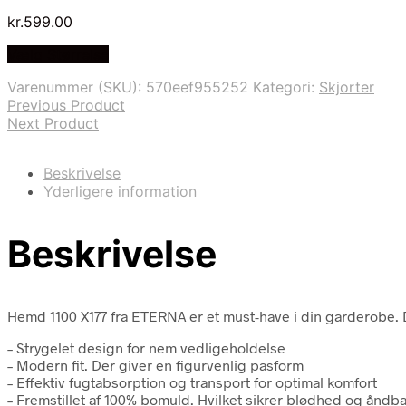
kr.
599.00
Vælg Størrelse
Varenummer (SKU):
570eef955252
Kategori:
Skjorter
Previous Product
Next Product
Beskrivelse
Yderligere information
Beskrivelse
Hemd 1100 X177 fra ETERNA er et must-have i din garderobe. D
– Strygelet design for nem vedligeholdelse
– Modern fit. Der giver en figurvenlig pasform
– Effektiv fugtabsorption og transport for optimal komfort
– Fremstillet af 100% bomuld. Hvilket sikrer blødhed og åndb