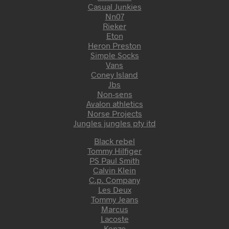
Casual Junkies
Nn07
Rieker
Eton
Heron Preston
Simple Socks
Vans
Coney Island
Jbs
Non-sens
Avalon athletics
Norse Projects
Jungles jungles pty itd
Black rebel
Tommy Hilfiger
PS Paul Smith
Calvin Klein
C.p. Company
Les Deux
Tommy Jeans
Marcus
Lacoste
Kenzo