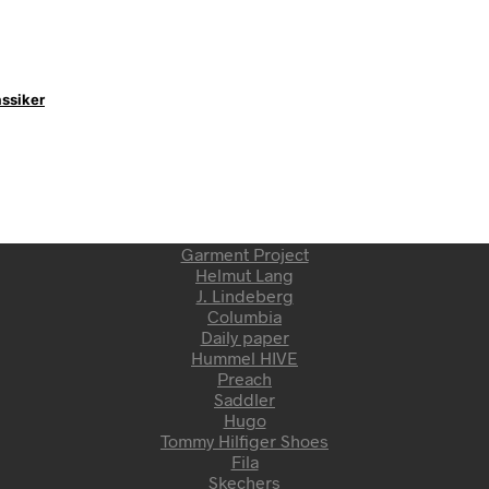
assiker
Garment Project
Helmut Lang
J. Lindeberg
Columbia
Daily paper
Hummel HIVE
Preach
Saddler
Hugo
Tommy Hilfiger Shoes
Fila
Skechers