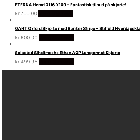
ETERNA Hemd 3116 X169 – Fantastisk tilbud på skjorte!
kr.
700.00
Vælg Størrelse
GANT Oxford Skjorte med Banker Stripe – Stilfuld Hverdagskl
kr.
900.00
Vælg Størrelse
Selected Slhslimsoho Ethan AOP Langærmet Skjorte
kr.
499.95
Vælg Størrelse