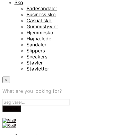
Sko
Badesandaler
Business sko
Casual sko
Gummistøvler
Hjemmesko
Højhælede
Sandaler
Slippers
Sneakers
Støvler
Støvletter
×
What are you looking for?