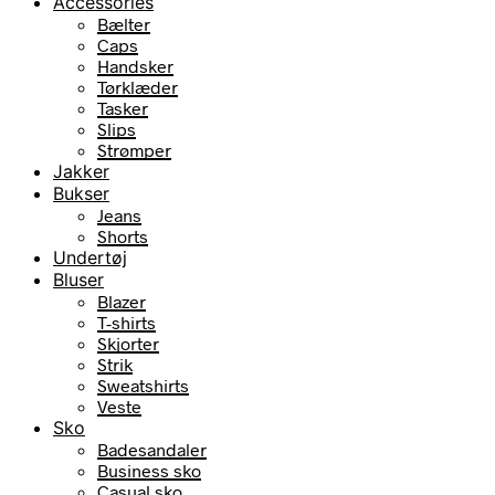
Accessories
Bælter
Caps
Handsker
Tørklæder
Tasker
Slips
Strømper
Jakker
Bukser
Jeans
Shorts
Undertøj
Bluser
Blazer
T-shirts
Skjorter
Strik
Sweatshirts
Veste
Sko
Badesandaler
Business sko
Casual sko