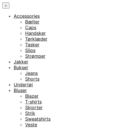
×
Accessories
Bælter
Caps
Handsker
Tørklæder
Tasker
Slips
Strømper
Jakker
Bukser
Jeans
Shorts
Undertøj
Bluser
Blazer
T-shirts
Skjorter
Strik
Sweatshirts
Veste