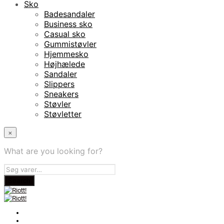
Sko
Badesandaler
Business sko
Casual sko
Gummistøvler
Hjemmesko
Højhælede
Sandaler
Slippers
Sneakers
Støvler
Støvletter
×
What are you looking for?