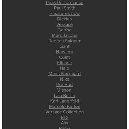
Peak Performance
Paul Smith
Pleasures now
Dickies
Versace
Gabba
Marc Jacobs
Rabens Saloner
Gant
New era
Quint
Ellesse
Halo
Mads Nørgaard
Nike
Pre End
Missoni
Lala Berlin
Karl Lagerfeld
Marcelo Burlon
Versace Collection
BLS
Alis
Puma