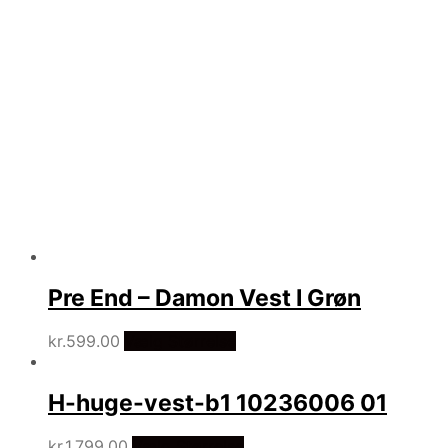
Pre End – Damon Vest I Grøn
kr.
599.00
Vælg Størrelse
H-huge-vest-b1 10236006 01
kr.
1,799.00
Vælg Størrelse