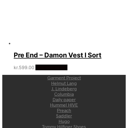
Pre End – Damon Vest I Sort
kr.
599.00
Vælg Størrelse
Garment Project
Helmut Lang
J. Lindeberg
Columbia
Daily paper
Hummel HIVE
Preach
Saddler
Hugo
Tommy Hilfiger Shoes