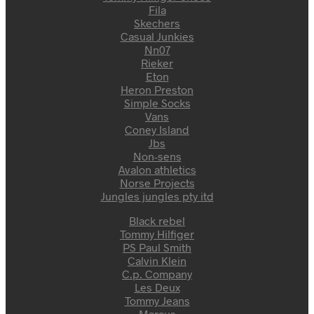
Fila
Skechers
Casual Junkies
Nn07
Rieker
Eton
Heron Preston
Simple Socks
Vans
Coney Island
Jbs
Non-sens
Avalon athletics
Norse Projects
Jungles jungles pty itd
Black rebel
Tommy Hilfiger
PS Paul Smith
Calvin Klein
C.p. Company
Les Deux
Tommy Jeans
Marcus