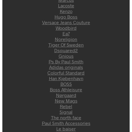
Lacoste
Kenzo
Hugo Boss
Versace Jeans Couture
Woodbird
Ea7
Noreligion
Tiger Of Sweden
Dsquared2
Gnious
Ps By Paul Smith
Adidas originals
Colorful Standard
Han Kjøbenhavn
BOSS
Boss Athleisure
Nørgaard
New Mags
Rebel
Signal
The north face
Paul Smith Accessories
Le baiser