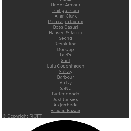
Under Armour
Philipp Plein
Allan Clark
Polo ralph lauren
Boss Casual
Hansen & Jacob
Secrid
Revolution
Dondup
Levi's
Sniff
Lulu Copenhagen
Stüssy
Barbour
An Ivy
SAND
Butter goods
Just Junkies
A.kjærbede
Bruuns Bazaar
© Copyright RIOTT!