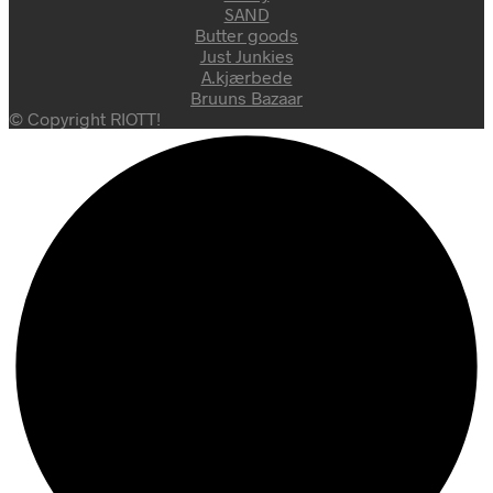
SAND
Butter goods
Just Junkies
A.kjærbede
Bruuns Bazaar
© Copyright RIOTT!