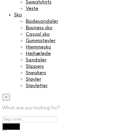
Sweatshirts
Veste
Sko
Badesandaler
Business sko
Casual sko
Gummistøvler
Hjemmesko
Højhælede
Sandaler
Slippers
Sneakers
Støvler
Støvletter
×
What are you looking for?