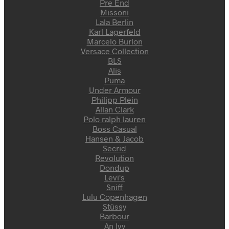
Pre End
Missoni
Lala Berlin
Karl Lagerfeld
Marcelo Burlon
Versace Collection
BLS
Alis
Puma
Under Armour
Philipp Plein
Allan Clark
Polo ralph lauren
Boss Casual
Hansen & Jacob
Secrid
Revolution
Dondup
Levi's
Sniff
Lulu Copenhagen
Stüssy
Barbour
An Ivy