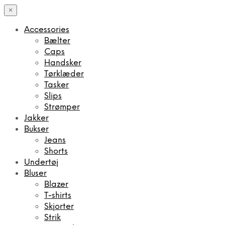
×
Accessories
Bælter
Caps
Handsker
Tørklæder
Tasker
Slips
Strømper
Jakker
Bukser
Jeans
Shorts
Undertøj
Bluser
Blazer
T-shirts
Skjorter
Strik