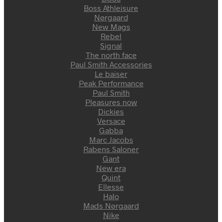
Boss Athleisure
Nørgaard
New Mags
Rebel
Signal
The north face
Paul Smith Accessories
Le baiser
Peak Performance
Paul Smith
Pleasures now
Dickies
Versace
Gabba
Marc Jacobs
Rabens Saloner
Gant
New era
Quint
Ellesse
Halo
Mads Nørgaard
Nike