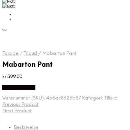
Forside
/
Tilbud
/
Mabarton Pant
Mabarton Pant
kr.
599.00
Vælg Størrelse
Varenummer (SKU):
4e6ac8626b57
Kategori:
Tilbud
Previous Product
Next Product
Beskrivelse