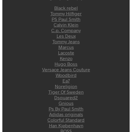
Black rebel
Tommy Hilfiger
PS Paul Smith
Calvin Klein
C.p. Company
Les Deux
Tommy Jeans
Marcus
Lacoste
Kenzo
Hugo Boss
Versace Jeans Couture
Woodbird
Ea7
Noreligion
Tiger Of Sweden
Dsquared2
Gnious
Ps By Paul Smith
Adidas originals
Colorful Standard
Han Kjøbenhavn
BOSS