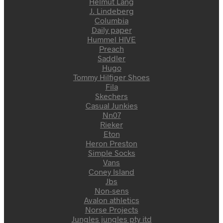
Helmut Lang
J. Lindeberg
Columbia
Daily paper
Hummel HIVE
Preach
Saddler
Hugo
Tommy Hilfiger Shoes
Fila
Skechers
Casual Junkies
Nn07
Rieker
Eton
Heron Preston
Simple Socks
Vans
Coney Island
Jbs
Non-sens
Avalon athletics
Norse Projects
Jungles jungles pty itd