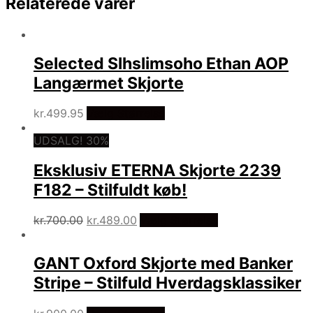
Relaterede varer
Selected Slhslimsoho Ethan AOP
Langærmet Skjorte
kr.
499.95
Vælg Størrelse
UDSALG! 30%
Eksklusiv ETERNA Skjorte 2239
F182 – Stilfuldt køb!
Den
Den
kr.
700.00
kr.
489.00
Vælg Størrelse
oprindelige
aktuelle
pris
pris
GANT Oxford Skjorte med Banker
var:
er:
kr.700.00.
kr.489.00.
Stripe – Stilfuld Hverdagsklassiker