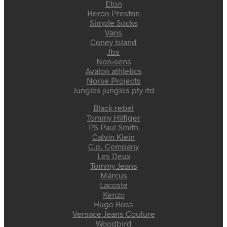
Eton
Heron Preston
Simple Socks
Vans
Coney Island
Jbs
Non-sens
Avalon athletics
Norse Projects
Jungles jungles pty itd
Black rebel
Tommy Hilfiger
PS Paul Smith
Calvin Klein
C.p. Company
Les Deux
Tommy Jeans
Marcus
Lacoste
Kenzo
Hugo Boss
Versace Jeans Couture
Woodbird