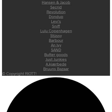
Hansen & Jacob
Secrid
Revolution
Dondup
Levi's
Sniff
Lulu Copenhagen
Stüssy
Barbour
An Ivy
SAND
Butter goods
Just Junkies
A.kjærbede
Bruuns Bazaar
© Copyright RIOTT!