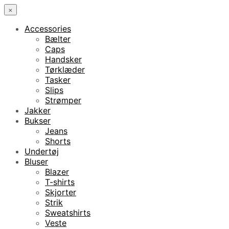
×
Accessories
Bælter
Caps
Handsker
Tørklæder
Tasker
Slips
Strømper
Jakker
Bukser
Jeans
Shorts
Undertøj
Bluser
Blazer
T-shirts
Skjorter
Strik
Sweatshirts
Veste