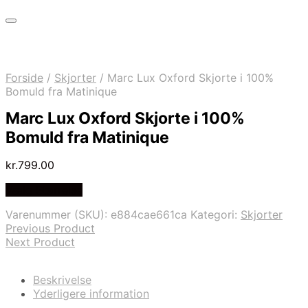
Forside
/
Skjorter
/
Marc Lux Oxford Skjorte i 100%
Bomuld fra Matinique
Marc Lux Oxford Skjorte i 100%
Bomuld fra Matinique
kr.
799.00
Vælg Størrelse
Varenummer (SKU):
e884cae661ca
Kategori:
Skjorter
Previous Product
Next Product
Beskrivelse
Yderligere information