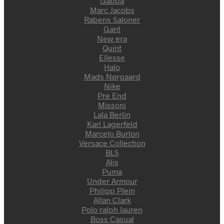
Gabba
Marc Jacobs
Rabens Saloner
Gant
New era
Quint
Ellesse
Halo
Mads Nørgaard
Nike
Pre End
Missoni
Lala Berlin
Karl Lagerfeld
Marcelo Burlon
Versace Collection
BLS
Alis
Puma
Under Armour
Philipp Plein
Allan Clark
Polo ralph lauren
Boss Casual