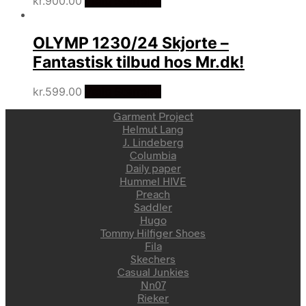
kr.
900.00
Vælg Størrelse
OLYMP 1230/24 Skjorte –
Fantastisk tilbud hos Mr.dk!
kr.
599.00
Vælg Størrelse
Garment Project
Helmut Lang
J. Lindeberg
Columbia
Daily paper
Hummel HIVE
Preach
Saddler
Hugo
Tommy Hilfiger Shoes
Fila
Skechers
Casual Junkies
Nn07
Rieker