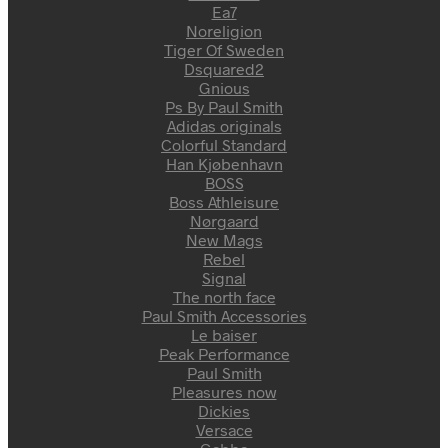
Ea7
Noreligion
Tiger Of Sweden
Dsquared2
Gnious
Ps By Paul Smith
Adidas originals
Colorful Standard
Han Kjøbenhavn
BOSS
Boss Athleisure
Nørgaard
New Mags
Rebel
Signal
The north face
Paul Smith Accessories
Le baiser
Peak Performance
Paul Smith
Pleasures now
Dickies
Versace