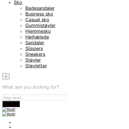
Sko
Badesandaler
Business sko
Casual sko
Gummistøvler
Hjemmesko
Højhælede
Sandaler
Slippers
Sneakers
Støvler
Støvletter
×
What are you looking for?