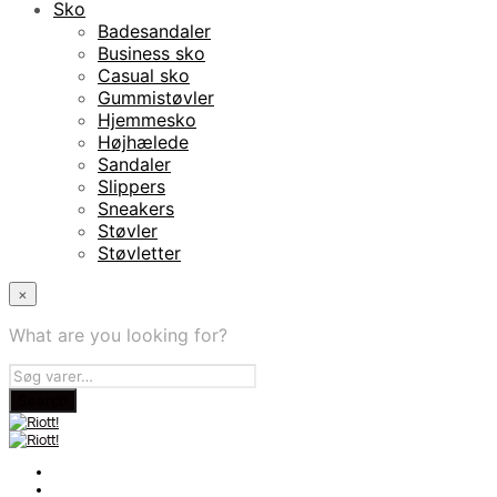
Sko
Badesandaler
Business sko
Casual sko
Gummistøvler
Hjemmesko
Højhælede
Sandaler
Slippers
Sneakers
Støvler
Støvletter
×
What are you looking for?