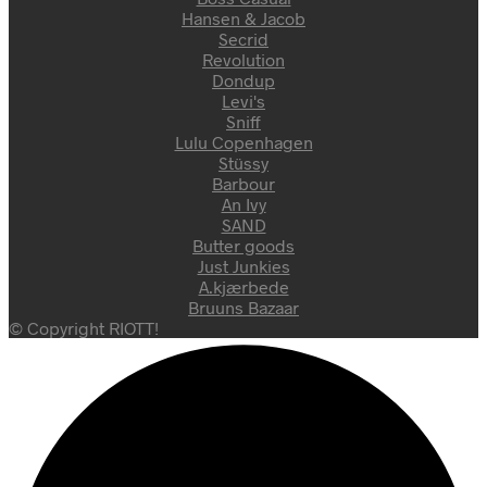
Hansen & Jacob
Secrid
Revolution
Dondup
Levi's
Sniff
Lulu Copenhagen
Stüssy
Barbour
An Ivy
SAND
Butter goods
Just Junkies
A.kjærbede
Bruuns Bazaar
© Copyright RIOTT!