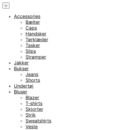
×
Accessories
Bælter
Caps
Handsker
Tørklæder
Tasker
Slips
Strømper
Jakker
Bukser
Jeans
Shorts
Undertøj
Bluser
Blazer
T-shirts
Skjorter
Strik
Sweatshirts
Veste