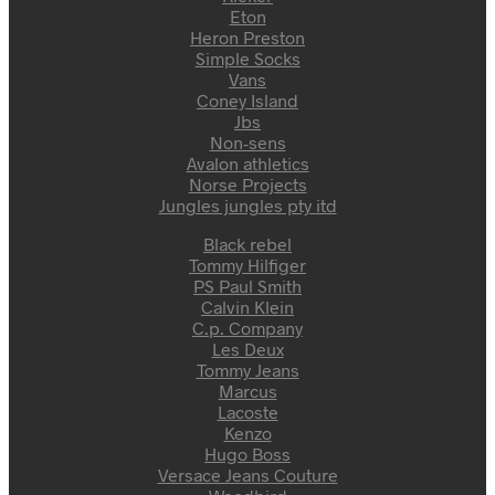
Eton
Heron Preston
Simple Socks
Vans
Coney Island
Jbs
Non-sens
Avalon athletics
Norse Projects
Jungles jungles pty itd
Black rebel
Tommy Hilfiger
PS Paul Smith
Calvin Klein
C.p. Company
Les Deux
Tommy Jeans
Marcus
Lacoste
Kenzo
Hugo Boss
Versace Jeans Couture