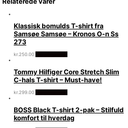
Relaterede varer
Klassisk bomulds T-shirt fra
Samsøe Samsøe – Kronos O-n Ss
273
kr.
250.00
Vælg Størrelse
Tommy Hilfiger Core Stretch Slim
C-hals T-shirt – Must-have!
kr.
299.00
Vælg Størrelse
BOSS Black T-shirt 2-pak – Stilfuld
komfort til hverdag