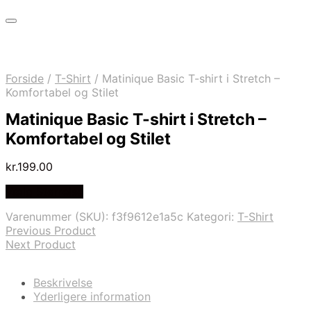
Forside
/
T-Shirt
/
Matinique Basic T-shirt i Stretch –
Komfortabel og Stilet
Matinique Basic T-shirt i Stretch –
Komfortabel og Stilet
kr.
199.00
Vælg Størrelse
Varenummer (SKU):
f3f9612e1a5c
Kategori:
T-Shirt
Previous Product
Next Product
Beskrivelse
Yderligere information