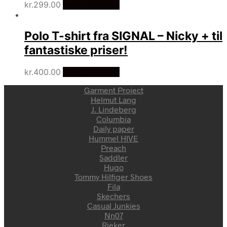
kr.
299.00
Vælg Størrelse
Polo T-shirt fra SIGNAL – Nicky + til
fantastiske priser!
kr.
400.00
Vælg Størrelse
Garment Project
Helmut Lang
J. Lindeberg
Columbia
Daily paper
Hummel HIVE
Preach
Saddler
Hugo
Tommy Hilfiger Shoes
Fila
Skechers
Casual Junkies
Nn07
Rieker