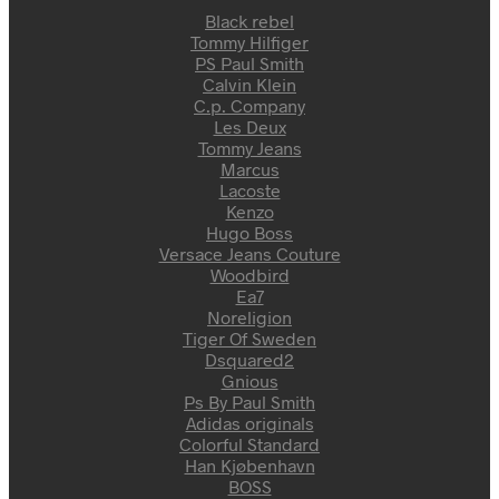
Black rebel
Tommy Hilfiger
PS Paul Smith
Calvin Klein
C.p. Company
Les Deux
Tommy Jeans
Marcus
Lacoste
Kenzo
Hugo Boss
Versace Jeans Couture
Woodbird
Ea7
Noreligion
Tiger Of Sweden
Dsquared2
Gnious
Ps By Paul Smith
Adidas originals
Colorful Standard
Han Kjøbenhavn
BOSS