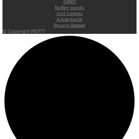
SAND
Butter goods
Just Junkies
A.kjærbede
Bruuns Bazaar
© Copyright RIOTT!