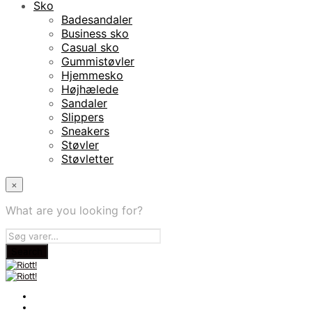
Sko
Badesandaler
Business sko
Casual sko
Gummistøvler
Hjemmesko
Højhælede
Sandaler
Slippers
Sneakers
Støvler
Støvletter
×
What are you looking for?