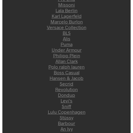
Missoni
Lala Berlin
Karl Lagerfeld
Marcelo Burlon
Versace Collection
BLS
Alis
Puma
Under Armour
Philipp Plein
Allan Clark
Polo ralph lauren
Boss Casual
Hansen & Jacob
Secrid
Revolution
Dondup
Levi's
Sniff
Lulu Copenhagen
Stüssy
Barbour
An Ivy