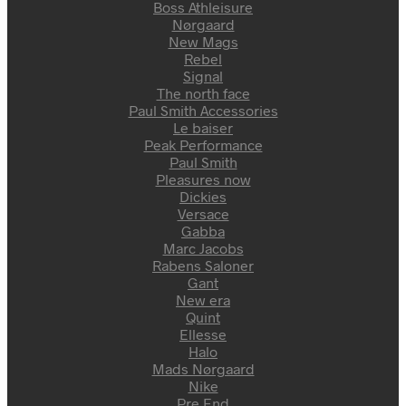
Boss Athleisure
Nørgaard
New Mags
Rebel
Signal
The north face
Paul Smith Accessories
Le baiser
Peak Performance
Paul Smith
Pleasures now
Dickies
Versace
Gabba
Marc Jacobs
Rabens Saloner
Gant
New era
Quint
Ellesse
Halo
Mads Nørgaard
Nike
Pre End