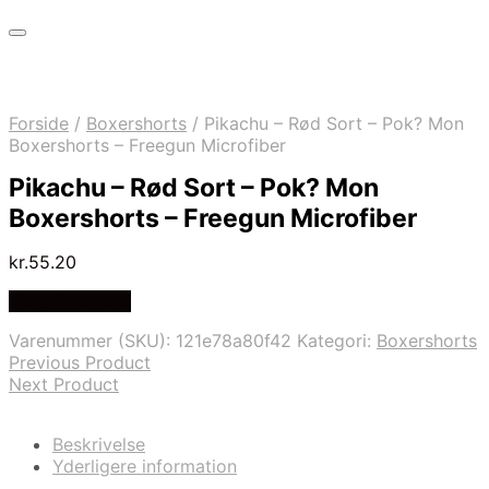
Forside
/
Boxershorts
/
Pikachu – Rød Sort – Pok? Mon
Boxershorts – Freegun Microfiber
Pikachu – Rød Sort – Pok? Mon
Boxershorts – Freegun Microfiber
kr.
55.20
Vælg Størrelse
Varenummer (SKU):
121e78a80f42
Kategori:
Boxershorts
Previous Product
Next Product
Beskrivelse
Yderligere information