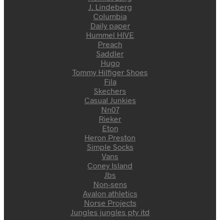
J. Lindeberg
Columbia
Daily paper
Hummel HIVE
Preach
Saddler
Hugo
Tommy Hilfiger Shoes
Fila
Skechers
Casual Junkies
Nn07
Rieker
Eton
Heron Preston
Simple Socks
Vans
Coney Island
Jbs
Non-sens
Avalon athletics
Norse Projects
Jungles jungles pty itd