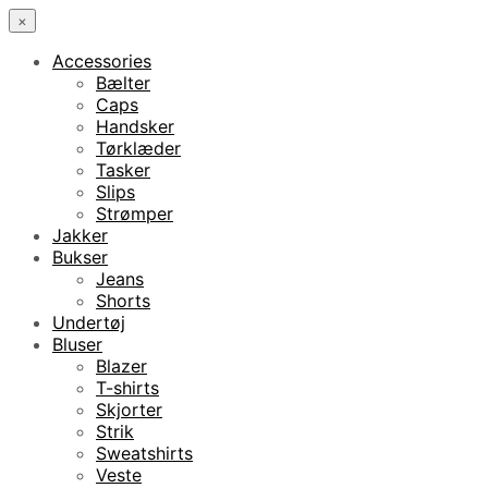
×
Accessories
Bælter
Caps
Handsker
Tørklæder
Tasker
Slips
Strømper
Jakker
Bukser
Jeans
Shorts
Undertøj
Bluser
Blazer
T-shirts
Skjorter
Strik
Sweatshirts
Veste