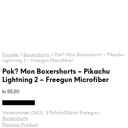
Forside
/
Boxershorts
/
Pok? Mon Boxershorts – Pikachu
Lightning 2 – Freegun Microfiber
Pok? Mon Boxershorts – Pikachu
Lightning 2 – Freegun Microfiber
kr.
55.20
Vælg Størrelse
Varenummer (SKU):
27bfa6d13ba6
Kategori:
Boxershorts
Previous Product