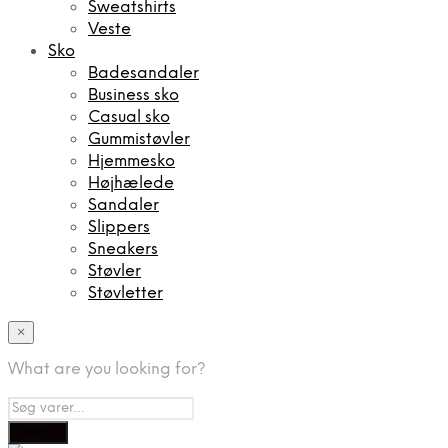
Sweatshirts
Veste
Sko
Badesandaler
Business sko
Casual sko
Gummistøvler
Hjemmesko
Højhælede
Sandaler
Slippers
Sneakers
Støvler
Støvletter
×
What are you looking for?