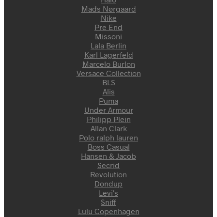
Mads Nørgaard
Nike
Pre End
Missoni
Lala Berlin
Karl Lagerfeld
Marcelo Burlon
Versace Collection
BLS
Alis
Puma
Under Armour
Philipp Plein
Allan Clark
Polo ralph lauren
Boss Casual
Hansen & Jacob
Secrid
Revolution
Dondup
Levi's
Sniff
Lulu Copenhagen