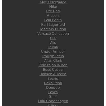
Mads Nørgaard
Nike
Pre End
Missoni
Lala Berlin
Karl Lagerfeld
Marcelo Burlon
Versace Collection
BLS
Alis
Puma
Under Armour
Philipp Plein
Allan Clark
Polo ralph lauren
Boss Casual
Hansen & Jacob
Secrid
Revolution
Dondup
Levi's
Sniff
Lulu Copenhagen
Stüssy