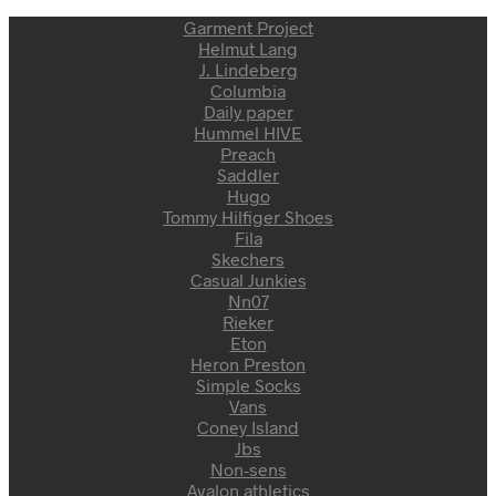
Garment Project
Helmut Lang
J. Lindeberg
Columbia
Daily paper
Hummel HIVE
Preach
Saddler
Hugo
Tommy Hilfiger Shoes
Fila
Skechers
Casual Junkies
Nn07
Rieker
Eton
Heron Preston
Simple Socks
Vans
Coney Island
Jbs
Non-sens
Avalon athletics