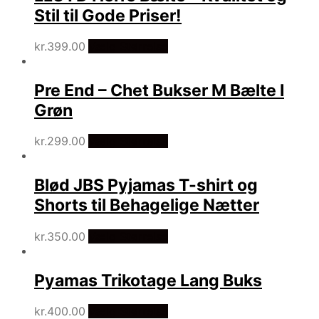
Stil til Gode Priser!
kr.
399.00
Vælg Størrelse
Pre End – Chet Bukser M Bælte I
Grøn
kr.
299.00
Vælg Størrelse
Blød JBS Pyjamas T-shirt og
Shorts til Behagelige Nætter
kr.
350.00
Vælg Størrelse
Pyamas Trikotage Lang Buks
kr.
400.00
Vælg Størrelse