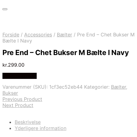
Forside
/
Accessories
/
Bælter
/
Pre End – Chet Bukser M
Bælte I Navy
Pre End – Chet Bukser M Bælte I Navy
kr.
299.00
Vælg Størrelse
Varenummer (SKU):
1cf3ec52eb44
Kategorier:
Bælter
,
Bukser
Previous Product
Next Product
Beskrivelse
Yderligere information