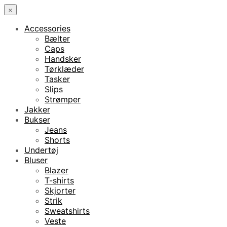
×
Accessories
Bælter
Caps
Handsker
Tørklæder
Tasker
Slips
Strømper
Jakker
Bukser
Jeans
Shorts
Undertøj
Bluser
Blazer
T-shirts
Skjorter
Strik
Sweatshirts
Veste