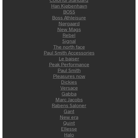
Han Kjøbenhavn
BOSS
Boss Athleisure
Nørgaard
New Mags
Rebel
Signal
The north face
Paul Smith Accessories
Le baiser
Peak Performance
Paul Smith
Pleasures now
Dickies
Versace
Gabba
Marc Jacobs
Rabens Saloner
Gant
New era
Quint
Ellesse
Halo