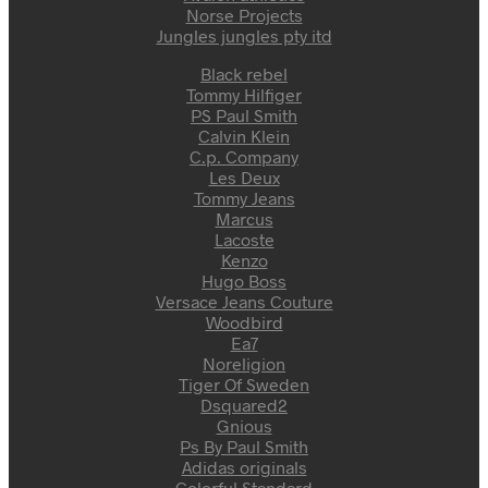
Norse Projects
Jungles jungles pty itd
Black rebel
Tommy Hilfiger
PS Paul Smith
Calvin Klein
C.p. Company
Les Deux
Tommy Jeans
Marcus
Lacoste
Kenzo
Hugo Boss
Versace Jeans Couture
Woodbird
Ea7
Noreligion
Tiger Of Sweden
Dsquared2
Gnious
Ps By Paul Smith
Adidas originals
Colorful Standard