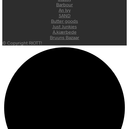
Barbour
An Ivy
SAND
Butter goods
Just Junkies
A.kjærbede
Bruuns Bazaar
© Copyright RIOTT!