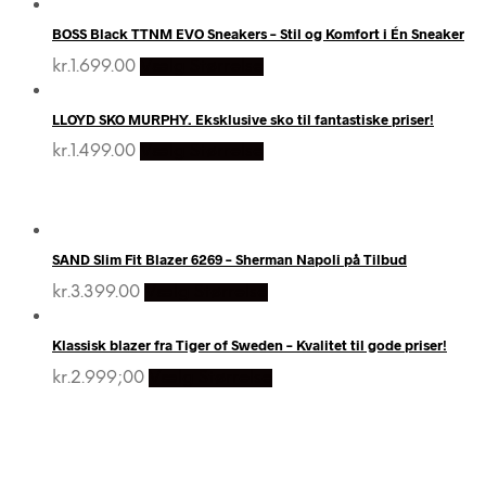
BOSS Black TTNM EVO Sneakers – Stil og Komfort i Én Sneaker
kr.
1.699.00
Vælg Størrelse
LLOYD SKO MURPHY. Eksklusive sko til fantastiske priser!
kr.
1.499.00
Vælg Størrelse
SAND Slim Fit Blazer 6269 – Sherman Napoli på Tilbud
kr.
3.399.00
Vælg Størrelse
Klassisk blazer fra Tiger of Sweden – Kvalitet til gode priser!
kr.
2.999;00
Vælg Størrelse