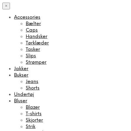
×
Accessories
Bælter
Caps
Handsker
Tørklæder
Tasker
Slips
Strømper
Jakker
Bukser
Jeans
Shorts
Undertøj
Bluser
Blazer
T-shirts
Skjorter
Strik