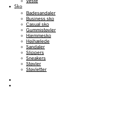
Veste
Sko
Badesandaler
Business sko
Casual sko
Gummistøvler
Hjemmesko
Højhælede
Sandaler
Slippers
Sneakers
Støvler
Støvletter