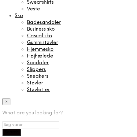
Sweatshirts
Veste
Sko
Badesandaler
Business sko
Casual sko
Gummistøvler
Hjemmesko
Højhælede
Sandaler
Slippers
Sneakers
Støvler
Støvletter
×
What are you looking for?