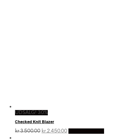
UDSALG! 30%
Checked Knit Blazer
Den
Den
kr.
3.500.00
kr.
2.450.00
Vælg Størrelse
oprindelige
aktuelle