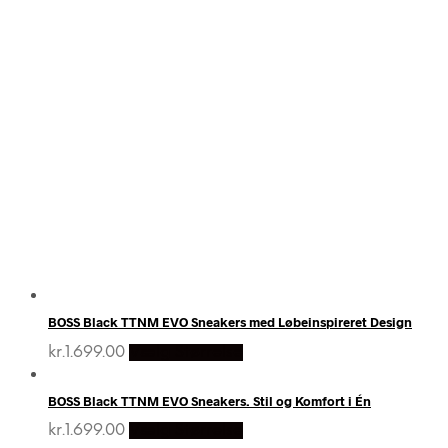
HERR
STÆRKE
BOSS Black TTNM EVO Sneakers med Løbeinspireret Design
kr.
1.699.00
Vælg Størrelse
BOSS Black TTNM EVO Sneakers. Stil og Komfort i Én
kr.
1.699.00
Vælg Størrelse