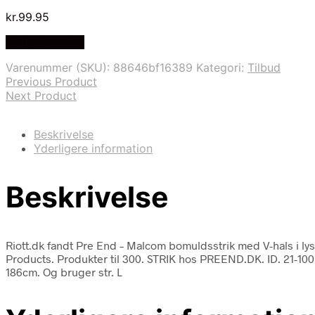
kr.
99.95
Vælg Størrelse
Varenummer (SKU):
88646bf16389
Kategori:
Tilbud
Previous Product
Next Product
Beskrivelse
Yderligere information
Beskrivelse
Riott.dk fandt Pre End – Malcom bomuldsstrik med V-hals i l
Products. Produkter til 300. STRIK hos PREEND.DK. ID. 21-100
186cm. Og bruger str. L