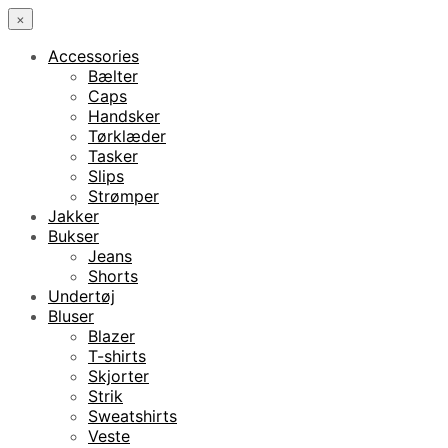
×
Accessories
Bælter
Caps
Handsker
Tørklæder
Tasker
Slips
Strømper
Jakker
Bukser
Jeans
Shorts
Undertøj
Bluser
Blazer
T-shirts
Skjorter
Strik
Sweatshirts
Veste