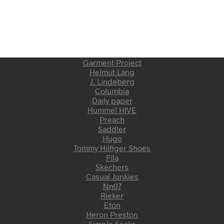
Garment Project
Helmut Lang
J. Lindeberg
Columbia
Daily paper
Hummel HIVE
Preach
Saddler
Hugo
Tommy Hilfiger Shoes
Fila
Skechers
Casual Junkies
Nn07
Rieker
Eton
Heron Preston
Simple Socks