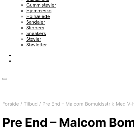
Gummistøvler
Hjemmesko
Højhælede
Sandaler
Slippers
Sneakers
Støvler
Støvletter
Forside
/
Tilbud
/
Pre End – Malcom Bomuldsstrik Med V-ha
Pre End – Malcom Bomu