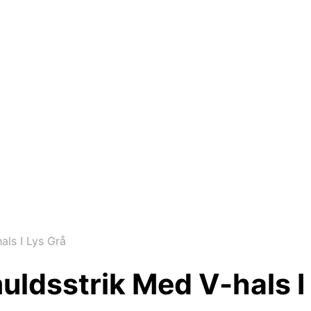
ls I Lys Grå
ldsstrik Med V-hals I