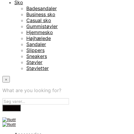
Sko
Badesandaler
Business sko
Casual sko
Gummistøvler
Hjemmesko
Højhælede
Sandaler
Slippers
Sneakers
Støvler
Støvletter
×
What are you looking for?