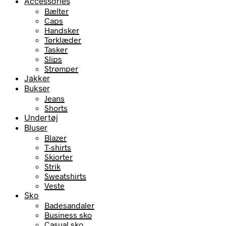
Accessories
Bælter
Caps
Handsker
Tørklæder
Tasker
Slips
Strømper
Jakker
Bukser
Jeans
Shorts
Undertøj
Bluser
Blazer
T-shirts
Skjorter
Strik
Sweatshirts
Veste
Sko
Badesandaler
Business sko
Casual sko