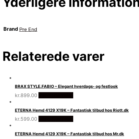
Yderligere informatio
Brand
Pre End
Relaterede varer
BRAX STYLE.FABIO – Elegant hverdags- og festlook
kr.
899.00
Vælg Størrelse
ETERNA Hemd 4129 X19K – Fantastisk tilbud hos Riott.dk
kr.
599.00
Vælg Størrelse
ETERNA Hemd 4129 X19K – Fantastisk tilbud hos Mr.dk