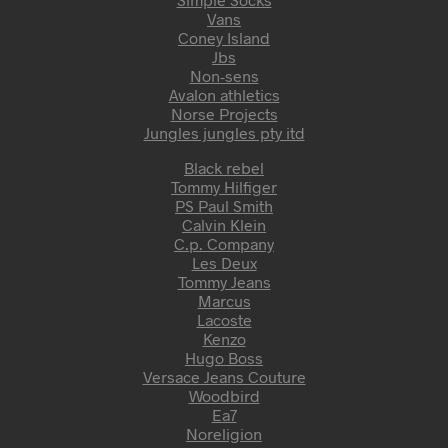
Vans
Coney Island
Jbs
Non-sens
Avalon athletics
Norse Projects
Jungles jungles pty itd
Black rebel
Tommy Hilfiger
PS Paul Smith
Calvin Klein
C.p. Company
Les Deux
Tommy Jeans
Marcus
Lacoste
Kenzo
Hugo Boss
Versace Jeans Couture
Woodbird
Ea7
Noreligion