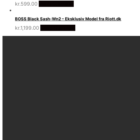
kr.
599.00
Vælg Størrelse
BOSS Black Sash-Wn2 – Eksklusiv Model fra Riott.dk
kr.
1,199.00
Vælg Størrelse