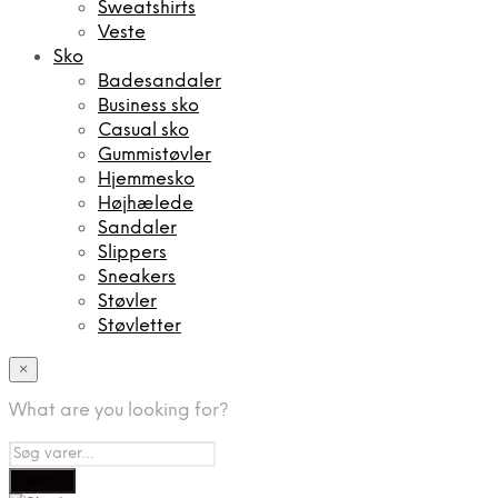
Sweatshirts
Veste
Sko
Badesandaler
Business sko
Casual sko
Gummistøvler
Hjemmesko
Højhælede
Sandaler
Slippers
Sneakers
Støvler
Støvletter
×
What are you looking for?