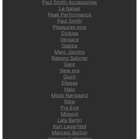
Paul Smith Accessories
Le baiser
Peak Performance
Paul Smith
Pleasures now
Dickies
Versace
Gabba
Marc Jacobs
Rabens Saloner
Gant
New era
Quint
Ellesse
Halo
Mads Nørgaard
Nike
Pre End
Missoni
Lala Berlin
Karl Lagerfeld
Marcelo Burlon
Versace Collection