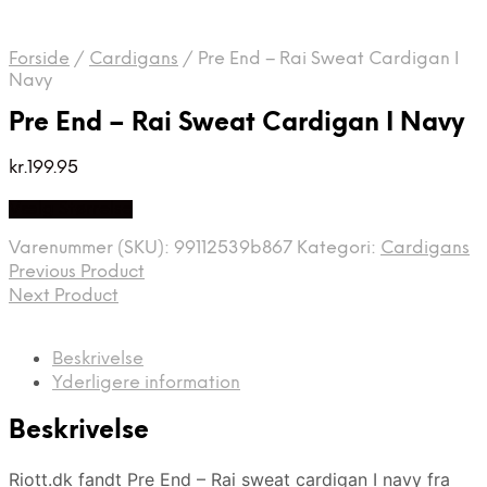
Forside
/
Cardigans
/
Pre End – Rai Sweat Cardigan I
Navy
Pre End – Rai Sweat Cardigan I Navy
kr.
199.95
Vælg Størrelse
Varenummer (SKU):
99112539b867
Kategori:
Cardigans
Previous Product
Next Product
Beskrivelse
Yderligere information
Beskrivelse
Riott.dk fandt Pre End – Rai sweat cardigan I navy fra