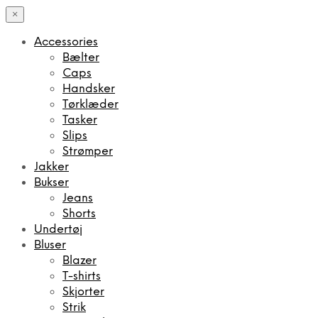
×
Accessories
Bælter
Caps
Handsker
Tørklæder
Tasker
Slips
Strømper
Jakker
Bukser
Jeans
Shorts
Undertøj
Bluser
Blazer
T-shirts
Skjorter
Strik