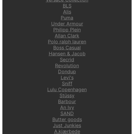
BLS
Alis
Puma
Under Armour
Philipp Plein
Allan Clark
Polo ralph lauren
Boss Casual
Hansen & Jacob
Secrid
Revolution
Dondup
Levi's
Sniff
Lulu Copenhagen
Stüssy
Barbour
An Ivy
SAND
Butter goods
Just Junkies
A.kjærbede