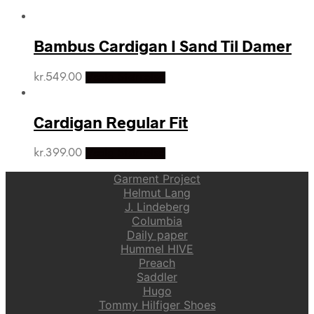
Bambus Cardigan I Sand Til Damer
kr.
549.00
Vælg Størrelse
Cardigan Regular Fit
kr.
399.00
Vælg Størrelse
Garment Project
Helmut Lang
J. Lindeberg
Columbia
Daily paper
Hummel HIVE
Preach
Saddler
Hugo
Tommy Hilfiger Shoes