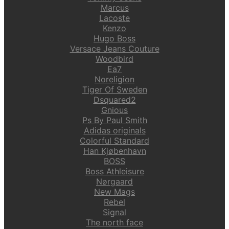
Marcus
Lacoste
Kenzo
Hugo Boss
Versace Jeans Couture
Woodbird
Ea7
Noreligion
Tiger Of Sweden
Dsquared2
Gnious
Ps By Paul Smith
Adidas originals
Colorful Standard
Han Kjøbenhavn
BOSS
Boss Athleisure
Nørgaard
New Mags
Rebel
Signal
The north face