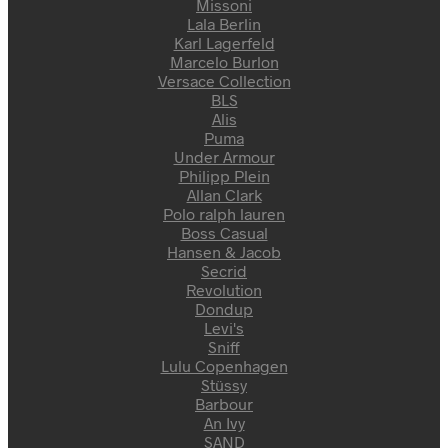
Missoni
Lala Berlin
Karl Lagerfeld
Marcelo Burlon
Versace Collection
BLS
Alis
Puma
Under Armour
Philipp Plein
Allan Clark
Polo ralph lauren
Boss Casual
Hansen & Jacob
Secrid
Revolution
Dondup
Levi's
Sniff
Lulu Copenhagen
Stüssy
Barbour
An Ivy
SAND