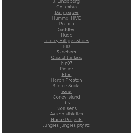
J. Lindeberg
Columbia
Daily paper
Hummel HIVE
Preach
Saddler
Hugo
Tommy Hilfiger Shoes
Fila
Skechers
Casual Junkies
Nn07
Rieker
Eton
Heron Preston
Simple Socks
Vans
Coney Island
Jbs
Non-sens
Avalon athletics
Norse Projects
Jungles jungles pty itd