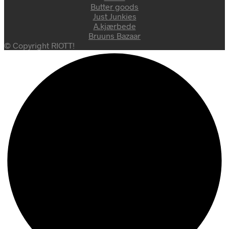
Butter goods
Just Junkies
A.kjærbede
Bruuns Bazaar
© Copyright RIOTT!