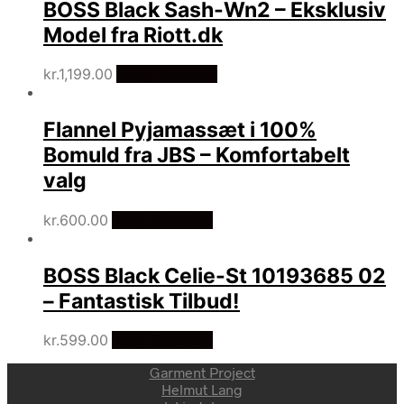
BOSS Black Sash-Wn2 – Eksklusiv
Model fra Riott.dk
kr.
1,199.00
Vælg Størrelse
Flannel Pyjamassæt i 100%
Bomuld fra JBS – Komfortabelt
valg
kr.
600.00
Vælg Størrelse
BOSS Black Celie-St 10193685 02
– Fantastisk Tilbud!
kr.
599.00
Vælg Størrelse
Garment Project
Helmut Lang