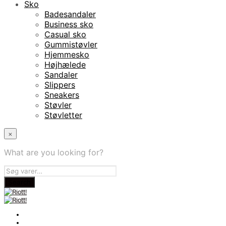
Sko
Badesandaler
Business sko
Casual sko
Gummistøvler
Hjemmesko
Højhælede
Sandaler
Slippers
Sneakers
Støvler
Støvletter
×
What are you looking for?