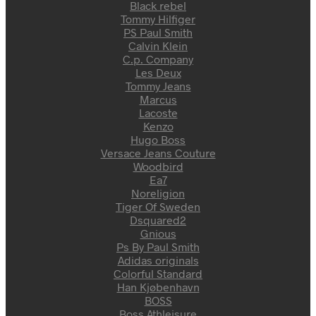
Black rebel
Tommy Hilfiger
PS Paul Smith
Calvin Klein
C.p. Company
Les Deux
Tommy Jeans
Marcus
Lacoste
Kenzo
Hugo Boss
Versace Jeans Couture
Woodbird
Ea7
Noreligion
Tiger Of Sweden
Dsquared2
Gnious
Ps By Paul Smith
Adidas originals
Colorful Standard
Han Kjøbenhavn
BOSS
Boss Athleisure