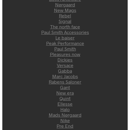
Nørgaard
New Mags
Rebel
Signal
The north face
Paul Smith Accessories
Le baiser
Peak Performance
Paul Smith
Pleasures now
Dickies
Versace
Gabba
Marc Jacobs
Rabens Saloner
Gant
New era
Quint
Ellesse
Halo
Mads Nørgaard
Nike
Pre End