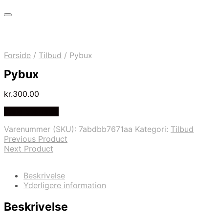
Forside
/
Tilbud
/
Pybux
Pybux
kr.
300.00
Vælg Størrelse
Varenummer (SKU):
7abdbb7671aa
Kategori:
Tilbud
Previous Product
Next Product
Beskrivelse
Yderligere information
Beskrivelse