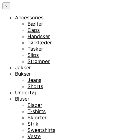
×
Accessories
Bælter
Caps
Handsker
Tørklæder
Tasker
Slips
Strømper
Jakker
Bukser
Jeans
Shorts
Undertøj
Bluser
Blazer
T-shirts
Skjorter
Strik
Sweatshirts
Veste